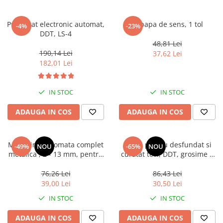
Presostat electronic automat,
Supapa de sens, 1 tol
-4%
-23%
DDT, LS-4
48,81 Lei
190,14 Lei
37,62 Lei
182,01 Lei
IN STOC
IN STOC
ADAUGA IN COS
ADAUGA IN COS
Mandrina automata complet
Sarpe pentru desfundat si
-49%
NOU
-65%
NOU
metalica , 2 - 13 mm, pentru
curatat tevi, DDT, grosime 8
bormasina 1/2 "
mm, lungime 5 metri
76,26 Lei
86,43 Lei
39,00 Lei
30,50 Lei
IN STOC
IN STOC
ADAUGA IN COS
ADAUGA IN COS