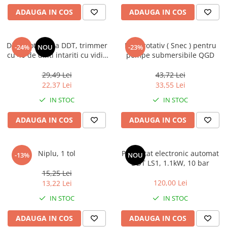
ADAUGA IN COS
ADAUGA IN COS
Disc motocoasa DDT, trimmer
Melc rotativ ( Snec ) pentru
-24%
NOU
-23%
cu 40 de dinti intariti cu vidia
pompe submersibile QGD
nr 10, 255 mm
29,49 Lei
43,72 Lei
22,37 Lei
33,55 Lei
IN STOC
IN STOC
ADAUGA IN COS
ADAUGA IN COS
Niplu, 1 tol
Presostat electronic automat
-13%
NOU
DDT LS1, 1.1kW, 10 bar
15,25 Lei
120,00 Lei
13,22 Lei
IN STOC
IN STOC
ADAUGA IN COS
ADAUGA IN COS