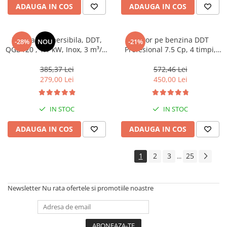
ADAUGA IN COS
ADAUGA IN COS
Pompa submersibila, DDT,
Motor pe benzina DDT
-28%
NOU
-21%
QGD120 , 1.1 kW, Inox, 3 m³/h,
Profesional 7.5 Cp, 4 timpi,
120 m
200 CC, 3.6 L Rezervor, Fulie
inclusa
385,37 Lei
572,46 Lei
279,00 Lei
450,00 Lei
IN STOC
IN STOC
ADAUGA IN COS
ADAUGA IN COS
1
2
3
25
...
Newsletter
Nu rata ofertele si promotiile noastre