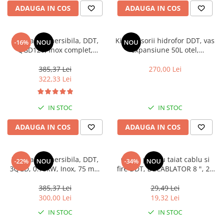
Mixere- Amestecatoare
Scule si unelte
ADAUGA IN COS
ADAUGA IN COS
Acumulatori si incarcatoare
Pompa submersibila, DDT,
Kit accesorii hidrofor DDT, vas
-16%
NOU
NOU
QGD120, Inox complet,
expansiune 50L otel,
suruburi inox, sita protectie,
presostat, manometru, racord
20 m cablu, 120 m, 3 m³/h
5 cai bronz, furtun racord
385,37 Lei
270,00 Lei
inox cu cot 60cm
322,33 Lei
IN STOC
IN STOC
ADAUGA IN COS
ADAUGA IN COS
Pompa submersibila, DDT,
Cleste pentru taiat cablu si
-22%
NOU
-34%
NOU
3QGD, 0.75kW, Inox, 75 mm
fire DDT, DECABLATOR 8 ", 20
diametru
mm
385,37 Lei
29,49 Lei
300,00 Lei
19,32 Lei
IN STOC
IN STOC