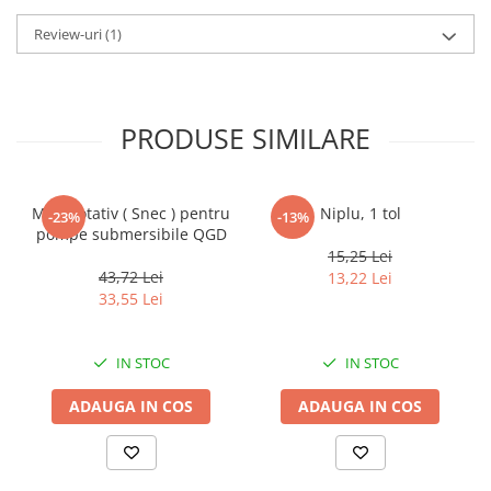
Accesorii Compresoare
Review-uri
(1)
Articole uz casnic
Electrocasnice
PRODUSE SIMILARE
Intretinere locuinta
Iluminat si electrice
Cabluri electrice si conductori
Melc rotativ ( Snec ) pentru
Niplu, 1 tol
-23%
-13%
Scule si unelte
pompe submersibile QGD
15,25 Lei
43,72 Lei
13,22 Lei
Resigilate
33,55 Lei
Batoze, Zdrobitoare și Mori
electrice
IN STOC
IN STOC
Mori electrice
ADAUGA IN COS
ADAUGA IN COS
Mori electrice
Accesorii mori electrice
Batoze de porumb