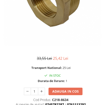
Masini de gaurit si insurubat
Circulare si fierastraie electrice
Masini de slefuit si polisat
Polizoare electrice
Accesorii polizare si slefuire
Polizoare electrice
Rindele electrice
Ciocane Rotopercutoare
33,55 Lei
25,42 Lei
Suflante
Motoburghie si Burghie
Transport National:
25 Lei
Mixere- Amestecatoare
IN STOC
Durata de livrare:
1
Acumulatori si incarcatoare
ADAUGA IN COS
Aparate de sudura
Cod Produs:
C218-8634
Aparate sudura
Ai nevoie de ajutor?
0745782287
/
0761113292