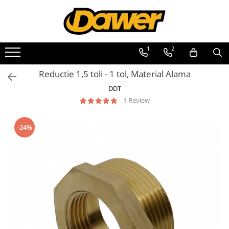
Toate Produsele
1
2
Pompe apă și Hidrofoare
Reductie 1,5 toli - 1 tol, Material Alama
Pompe submersibile
DDT
Hidrofoare
1 Review
Pompe apa de suprafata
Pompe apa murdara
-24%
Pompe recirculare
Motopompe
Accesorii pompe
Scule și Unelte electrice
Masini de gaurit
Accesorii masini de gaurit