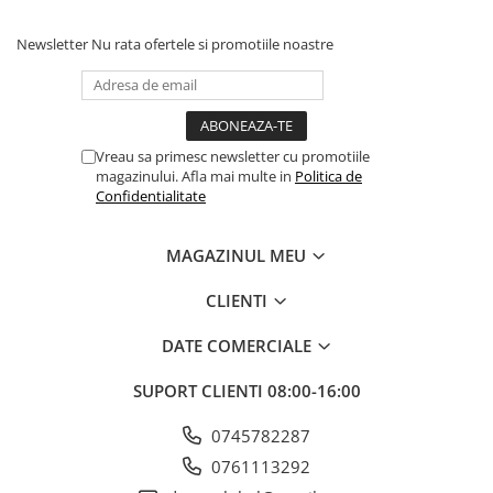
Zdrobitoare struguri, fructe si
legume
Newsletter
Nu rata ofertele si promotiile noastre
Generatoare și Motoare
Motoare
Vreau sa primesc newsletter cu promotiile
Motoare electrice
magazinului. Afla mai multe in
Politica de
Motoare pe benzina
Confidentialitate
Generatoare
MAGAZINUL MEU
Pachete
CLIENTI
Set chei, tubulare, truse chei
DATE COMERCIALE
SUPORT CLIENTI
08:00-16:00
0745782287
0761113292