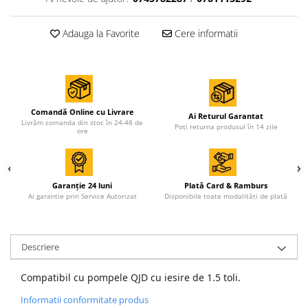
Accesorii de sudura
Adauga la Favorite
Cere informatii
Drujbe
Drujbe
Accesorii si consumabile drujbe
Comandă Online cu Livrare
Motocoase
Ai Returul Garantat
Livrăm comanda din stoc în 24-48 de
Poți returna produsul în 14 zile
ore
Accesorii motocoase
Motocoase
Garanție 24 luni
Plată Card & Ramburs
Casa, gradina si Bricolaj
Ai garantie prin Service Autorizat
Disponibile toate modalități de plată
Aparate lipit tevi
Gradinarit
Descriere
Aparate si masini gradinarit
Atomizoare si pompe de stropit
Compatibil cu pompele QJD cu iesire de 1.5 toli.
Utilaje Gradinarit
Informatii conformitate produs
Compresoare