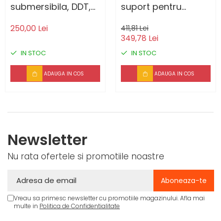
submersibila, DDT,
suport pentru
QGD120 , 1.1 kW,
cereale, DDT, 3.5 kW,
250,00 Lei
411,81 Lei
Inox+Fonta, 20 m
3000 rpm, 200 kg/h
349,78 Lei
cablu, suruburi inox,
, RESIGILATA
IN STOC
IN STOC
3 m³/h, 120 m
RESIGILATA
ADAUGA IN COS
ADAUGA IN COS
Newsletter
Nu rata ofertele si promotiile noastre
Vreau sa primesc newsletter cu promotiile magazinului. Afla mai
multe in
Politica de Confidentialitate