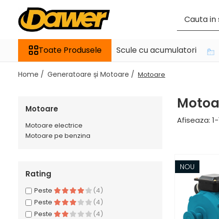
Toate Produsele
Toate Produsele
Scule cu acumulatori
Pompe apă și Hidrofoare
Home /
Generatoare și Motoare /
Pompe submersibile
Motoare
Hidrofoare
Motoa
Pompe apa de suprafata
Motoare
Afiseaza:
1-
Pompe apa murdara
Motoare electrice
Motoare pe benzina
Pompe recirculare
Motopompe
NOU
Accesorii pompe
Rating
Peste
(4)
Scule și Unelte electrice
Peste
(4)
Masini de gaurit
Peste
(4)