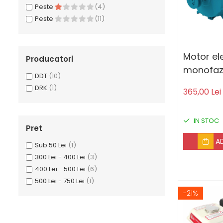
Peste
(4)
Accesorii masini de gaurit
Peste
(11)
Masini de gaurit si insurubat
Circulare si fierastraie
electrice
Motor ele
Producatori
Masini de slefuit si polisat
monofaza
DDT
(10)
Polizoare electrice
kW, 1500
DRK
(1)
365,00 Lei
Accesorii polizare si slefuire
cupru, cu
Polizoare electrice
suprasar
Rindele electrice
IN STOC
Pret
Ciocane Rotopercutoare
A
Sub 50 Lei
(1)
Suflante
300 Lei - 400 Lei
(3)
Motoburghie si Burghie
400 Lei - 500 Lei
(6)
500 Lei - 750 Lei
(1)
Mixere- Amestecatoare
-21%
Acumulatori si
incarcatoare