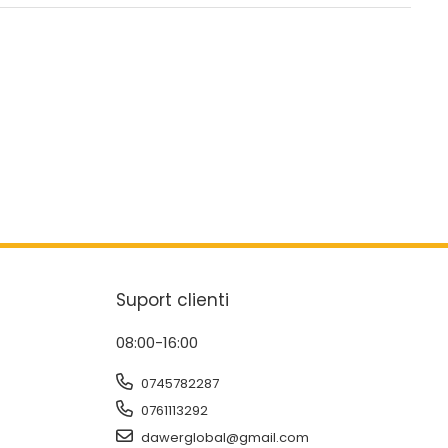
Suport clienti
08:00-16:00
0745782287
0761113292
dawerglobal@gmail.com