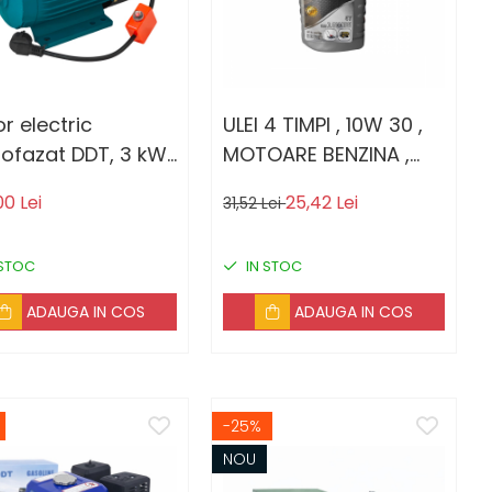
r electric
ULEI 4 TIMPI , 10W 30 ,
fazat DDT, 3 kW,
MOTOARE BENZINA ,
 Rpm, bobinaj
PROFITOOLS , 600 ML
0 Lei
25,42 Lei
31,52 Lei
u, cu protectie la
asarcina
 STOC
IN STOC
ADAUGA IN COS
ADAUGA IN COS
-25%
NOU