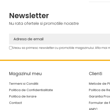
electrice
Mori electrice
Newsletter
Mori electrice
Accesorii mori electrice
Nu rata ofertele si promotiile noastre
Batoze de porumb
Zdrobitoare struguri, fructe
si legume
Vreau sa primesc newsletter cu promotiile magazinului. Afla mai 
Generatoare și Motoare
Motoare
Motoare electrice
Magazinul meu
Clienti
Motoare pe benzina
Generatoare
Termeni si Conditii
Metode de P
Politica de Confidentialitate
Politica de R
Pachete
Politica de livrare
Garantia Pro
Contact
Formular de 
Set chei, tubulare, truse chei
ANPC