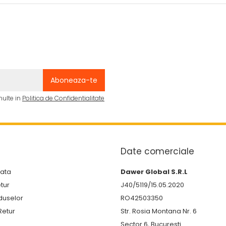
multe in
Politica de Confidentialitate
Date comerciale
lata
Dawer Global S.R.L
etur
J40/5119/15.05.2020
duselor
RO42503350
Retur
Str. Rosia Montana Nr. 6
Sector 6, Bucuresti