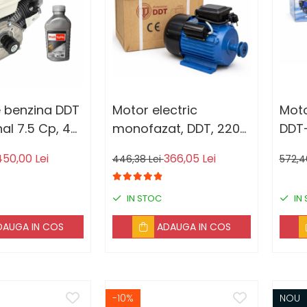
 benzina DDT
Motor electric
Moto
al 7.5 Cp, 4
monofazat, DDT, 2200
DDT-
0 CC, 3.6 L
W, 3000 rpm, 2
Cp, 
450,00 Lei
366,05 Lei
446,38 Lei
572,4
 Fulie inclusa
condensatori, corp
mm, 
0 ml
fonta
3.6 
IN STOC
IN
DAUGA IN COS
ADAUGA IN COS
-10%
NOU