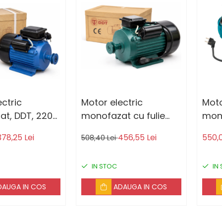
ctric
Motor electric
Moto
t, DDT, 2200
monofazat cu fulie
mono
rpm, 2
inclusa, DDT
1500
378,25 Lei
456,55 Lei
550,0
508,40 Lei
tori, corp
PROFESSIONAL, 3000
cupr
W, 1500 rpm, 2
supr
IN STOC
IN
condensatori, corp
fonta
DAUGA IN COS
ADAUGA IN COS