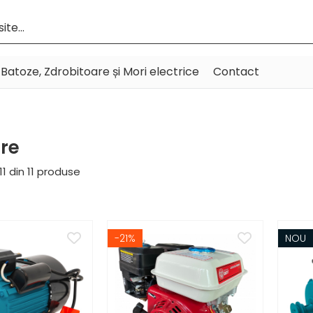
Batoze, Zdrobitoare și Mori electrice
Contact
re
11
din
11
produse
-21%
NOU