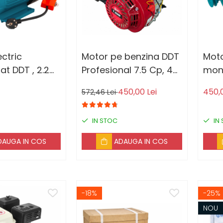
ctric
Motor pe benzina DDT
Moto
t DDT , 2.2
Profesional 7.5 Cp, 4
mono
 Rpm, bobinaj
timpi, 200 CC, 3.6 L
1500
450,00 Lei
450,0
572,46 Lei
 protectie la
Rezervor, Fulie inclusa
cupr
cina
supr
IN STOC
IN
DAUGA IN COS
ADAUGA IN COS
-18%
-25%
NOU