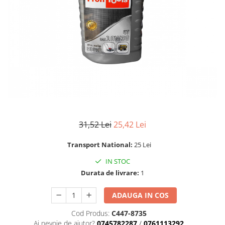
Masini de gaurit si insurubat
Circulare si fierastraie electrice
Masini de slefuit si polisat
Polizoare electrice
Accesorii polizare si slefuire
Polizoare electrice
Rindele electrice
Ciocane Rotopercutoare
31,52 Lei
25,42 Lei
Suflante
Transport National:
25 Lei
Motoburghie si Burghie
Mixere- Amestecatoare
IN STOC
Durata de livrare:
1
Acumulatori si incarcatoare
ADAUGA IN COS
Aparate de sudura
Cod Produs:
C447-8735
Aparate sudura
Ai nevoie de ajutor?
0745782287
/
0761113292