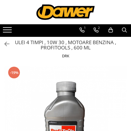
Toate Produsele
1
2
Pompe apă și Hidrofoare
ULEI 4 TIMPI , 10W 30 , MOTOARE BENZINA ,
Pompe submersibile
PROFITOOLS , 600 ML
Hidrofoare
DRK
Pompe apa de suprafata
Pompe apa murdara
-19%
Pompe recirculare
Motopompe
Accesorii pompe
Scule și Unelte electrice
Masini de gaurit
Accesorii masini de gaurit