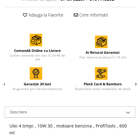
Accesorii de sudura
Adauga la Favorite
Cere informatii
Drujbe
Drujbe
Accesorii si consumabile drujbe
Comandă Online cu Livrare
Ai Returul Garantat
Motocoase
Livrăm comanda din stoc în 24-48 de
Poți returna produsul în 14 zile
ore
Accesorii motocoase
Motocoase
Garanție 24 luni
Plată Card & Ramburs
Casa, gradina si Bricolaj
Ai garantie prin Service Autorizat
Disponibile toate modalități de plată
Aparate lipit tevi
Gradinarit
Descriere
Aparate si masini gradinarit
Atomizoare si pompe de stropit
Ulei 4 timpi , 10W 30 , motoare benzina , ProfiTools , 600
Utilaje Gradinarit
ml
Compresoare