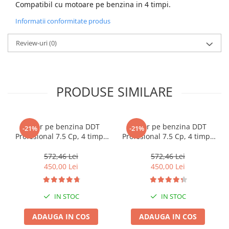
Compatibil cu motoare pe benzina in 4 timpi.
Accesorii Compresoare
Informatii conformitate produs
Articole uz casnic
Review-uri
(0)
Electrocasnice
Intretinere locuinta
Iluminat si electrice
PRODUSE SIMILARE
Cabluri electrice si conductori
Scule si unelte
Motor pe benzina DDT
Motor pe benzina DDT
-21%
-21%
Resigilate
Profesional 7.5 Cp, 4 timpi,
Profesional 7.5 Cp, 4 timpi,
200 CC, 3.6 L Rezervor, Fulie
200 CC, 3.6 L Rezervor, Fulie
inclusa
inclusa + Ulei 600 ml
Batoze, Zdrobitoare și Mori
572,46 Lei
572,46 Lei
electrice
450,00 Lei
450,00 Lei
Mori electrice
Mori electrice
IN STOC
IN STOC
Accesorii mori electrice
ADAUGA IN COS
ADAUGA IN COS
Batoze de porumb