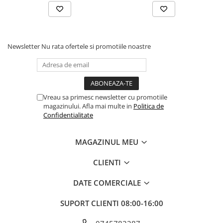
Zdrobitoare struguri, fructe si
legume
Generatoare și Motoare
Newsletter
Nu rata ofertele si promotiile noastre
Motoare
Motoare electrice
Motoare pe benzina
Vreau sa primesc newsletter cu promotiile
Generatoare
magazinului. Afla mai multe in
Politica de
Confidentialitate
Pachete
MAGAZINUL MEU
Set chei, tubulare, truse chei
CLIENTI
DATE COMERCIALE
SUPORT CLIENTI
08:00-16:00