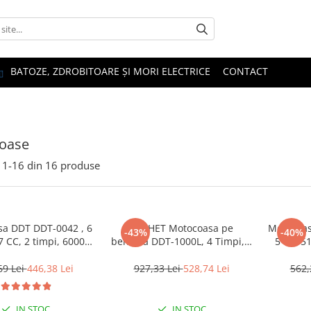
BATOZE, ZDROBITOARE ȘI MORI ELECTRICE
CONTACT
oase
1-
16
din
16
produse
a DDT DDT-0042 , 6
PACHET Motocoasa pe
Motocoas
-43%
-40%
7 CC, 2 timpi, 6000
benzina DDT-1000L, 4 Timpi, 7
5 CP, 51
 150 cm lungime
Cp, 62 cc, 9000 Rpm, 3
RPM,
8 accesorii incluse
accesorii incluse + 3 FIRE
arbore,
69 Lei
446,38 Lei
927,33 Lei
528,74 Lei
562,
TRIMMER INCLUSE
IN STOC
IN STOC