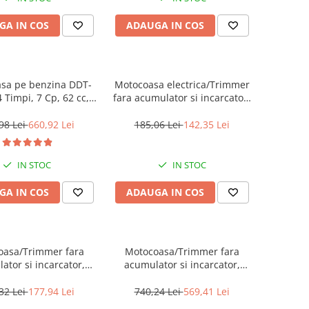
GA IN COS
ADAUGA IN COS
sa pe benzina DDT-
Motocoasa electrica/Trimmer
 Timpi, 7 Cp, 62 cc,
fara acumulator si incarcator,
, 3 accesorii incluse
maner reglabil, 300mm -
e trimmer, 1 adaptor
ELGT20018, EMTOP
98 Lei
660,92 Lei
185,06 Lei
142,35 Lei
drujba
IN STOC
IN STOC
GA IN COS
ADAUGA IN COS
oasa/Trimmer fara
Motocoasa/Trimmer fara
ator si incarcator,
acumulator si incarcator,
reglabil, 300mm -
motor fara perii (brushless),
T20328, EMTOP
330/255mm - ELMR20018,
32 Lei
177,94 Lei
740,24 Lei
569,41 Lei
EMTOP