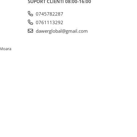
SUPORT CLIENTI
08:00-16:00
0745782287
0761113292
dawerglobal@gmail.com
. Moara