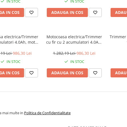
IN STOC
IN STOC
A IN COS
ADAUGA IN COS
ADAU
a electrica/Trimmer
Motocoasa electrica/Trimmer
Trimmer 
ulatori 4.0Ah, motor
cu fir cu 2 acumulatori 4.0Ah,
perii (brushless),
motor fara perii (brushless),
m, accesorii incluse
330mm/255mm, accesorii
,19 Lei
986,30 Lei
1.282,19 Lei
986,30 Lei
MR202523, EMTOP
incluse - ELMR200285, EMTOP
IN STOC
IN STOC
A IN COS
ADAUGA IN COS
ADAU
la mai multe in
Politica de Confidentialitate