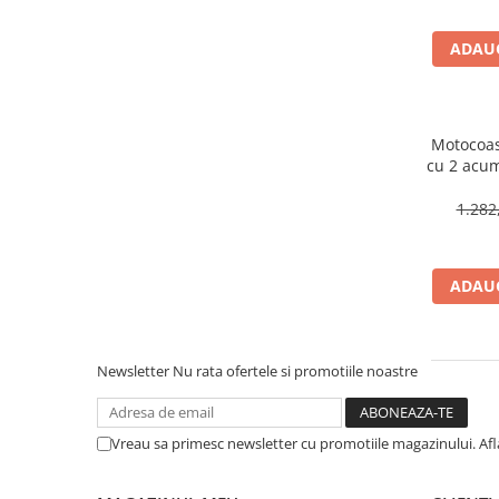
Accesorii de sudura
ADAUG
Drujbe
Drujbe
Accesorii si consumabile drujbe
Motocoas
cu 2 acum
fara 
Motocoase
330/255m
1.282
Accesorii motocoase
- EL
Motocoase
ADAUG
Casa, gradina si Bricolaj
Aparate lipit tevi
Newsletter
Nu rata ofertele si promotiile noastre
Gradinarit
Aparate si masini gradinarit
Atomizoare si pompe de stropit
Vreau sa primesc newsletter cu promotiile magazinului. Af
Utilaje Gradinarit
Compresoare