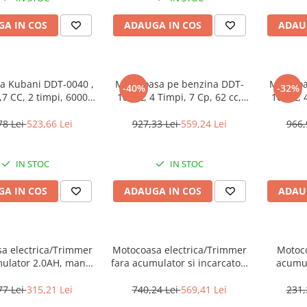
A IN COS
ADAUGA IN COS
ADAU
a Kubani DDT-0040 ,
Motocoasa pe benzina DDT-
Motocoa
-40%
-32%
,7 CC, 2 timpi, 6000
1000L, 4 Timpi, 7 Cp, 62 cc,
1000L, 4
 cm lungime arbore,
9000 Rpm, 3 accesorii incluse
9000 Rpm
ii incluse, 1 adaptor
, 3 fir
78 Lei
523,66 Lei
927,33 Lei
559,24 Lei
966,
sticle ulei amestec, 3
fire trimmer
IN STOC
IN STOC
A IN COS
ADAUGA IN COS
ADAU
a electrica/Trimmer
Motocoasa electrica/Trimmer
Motoc
mulator 2.0AH, maner
fara acumulator si incarcator,
acumul
il, 2.0AH, 300mm -
maner reglabil, motor fara
maner 
T203285, EMTOP
perii (brushless), 330mm -
ELG
77 Lei
315,21 Lei
740,24 Lei
569,41 Lei
231,
ELMR20028, EMTOP