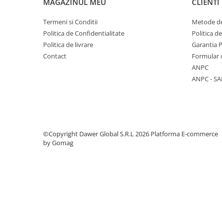
MAGAZINUL MEU
CLIENTI
Accesorii Compresoare
Termeni si Conditii
Metode de
Articole uz casnic
Politica de Confidentialitate
Politica d
Electrocasnice
Politica de livrare
Garantia 
Contact
Formular 
Intretinere locuinta
ANPC
Iluminat si electrice
ANPC - SA
Cabluri electrice si conductori
Scule si unelte
Resigilate
©Copyright Dawer Global S.R.L 2026
Platforma E-commerce
by Gomag
Batoze, Zdrobitoare și Mori
electrice
Mori electrice
Mori electrice
Accesorii mori electrice
Batoze de porumb