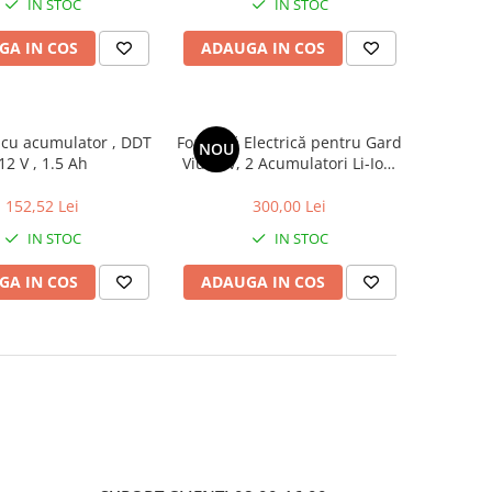
IN STOC
IN STOC
GA IN COS
ADAUGA IN COS
cu acumulator , DDT
Foarfecă Electrică pentru Gard
NOU
12 V , 1.5 Ah
Viu 24V, 2 Acumulatori Li-Ion,
Performanță Profesională
pentru Tăieri Precise
152,52 Lei
300,00 Lei
IN STOC
IN STOC
GA IN COS
ADAUGA IN COS