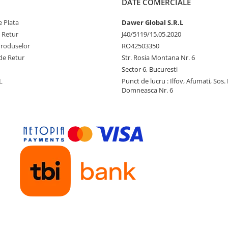
DATE COMERCIALE
 Plata
Dawer Global S.R.L
e Retur
J40/5119/15.05.2020
Produselor
RO42503350
de Retur
Str. Rosia Montana Nr. 6
Sector 6, Bucuresti
L
Punct de lucru : Ilfov, Afumati, Sos
Domneasca Nr. 6