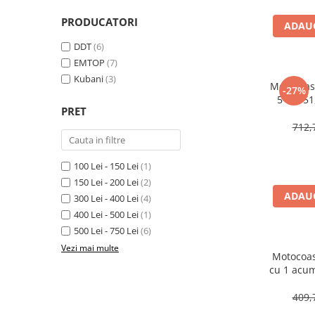
Masini de gaurit si insurubat
PRODUCATORI
ADAUG
Circulare si fierastraie electrice
DDT
(6)
Masini de slefuit si polisat
EMTOP
(7)
Kubani
(3)
Polizoare electrice
Motocoas
-27%
5 CP, 51
Accesorii polizare si slefuire
PRET
RPM, 150
Polizoare electrice
4 accesor
712,
Rindele electrice
drujba, 3 
Ciocane Rotopercutoare
100 Lei - 150 Lei
(1)
Suflante
150 Lei - 200 Lei
(2)
ADAUG
300 Lei - 400 Lei
(4)
Motoburghie si Burghie
400 Lei - 500 Lei
(1)
Mixere- Amestecatoare
500 Lei - 750 Lei
(6)
Acumulatori si incarcatoare
Vezi mai multe
Motocoas
cu 1 acu
Aparate de sudura
reglab
ELG
409,
Aparate sudura