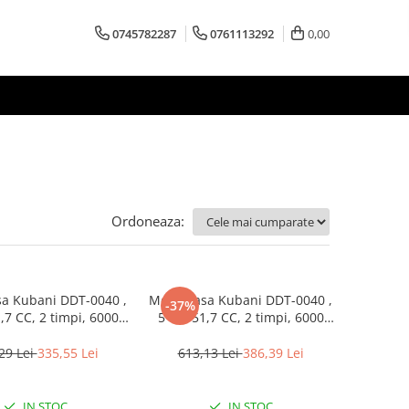
0745782287
0761113292
0,00
Ordoneaza:
a Kubani DDT-0040 ,
Motocoasa Kubani DDT-0040 ,
-37%
,7 CC, 2 timpi, 6000
5 CP, 51,7 CC, 2 timpi, 6000
 150 cm lungime
RPM, 150 cm lungime arbore,
3 accesorii incluse
3 accesorii incluse, 3 sticle
29 Lei
335,55 Lei
613,13 Lei
386,39 Lei
ulei amestec, 3 fire trimmer
IN STOC
IN STOC