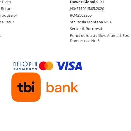
 Plata
Dawer Global S.R.L
e Retur
J40/5119/15.05.2020
Produselor
RO42503350
de Retur
Str. Rosia Montana Nr. 6
Sector 6, Bucuresti
L
Punct de lucru : Ilfov, Afumati, Sos
Domneasca Nr. 6