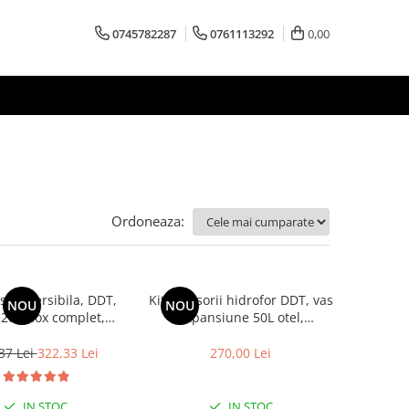
0745782287
0761113292
0,00
Ordoneaza:
submersibila, DDT,
Kit accesorii hidrofor DDT, vas
NOU
NOU
0, Inox complet,
expansiune 50L otel,
 inox, sita protectie,
presostat, manometru, racord
blu, 120 m, 3 m³/h
5 cai bronz, furtun racord inox
37 Lei
322,33 Lei
270,00 Lei
cu cot 60cm
IN STOC
IN STOC