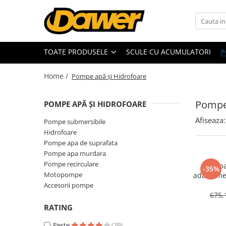
Toate Produsele
TOATE PRODUSELE
SCULE CU ACUMULATORI
Pompe apă și Hidrofoare
Home /
Pompe apă și Hidrofoare
Pompe submersibile
Hidrofoare
Pompe 
POMPE APĂ ȘI HIDROFOARE
Pompe apa de suprafata
Afiseaza:
Pompe submersibile
Pompe apa murdara
Hidrofoare
Pompe recirculare
Pompe apa de suprafata
Pompe apa murdara
Motopompe
Pompe recirculare
Pompa
-35%
Accesorii pompe
Motopompe
adancime
W, 8 turb
Accesorii pompe
675,
Scule și Unelte electrice
RATING
Masini de gaurit
Peste
(29)
Accesorii masini de gaurit