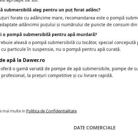
 submersibilă aleg pentru un puț forat adânc?
uțuri forate cu adâncime mare, recomandarea este o pompă submer
 adaptate adâncimii puțului și numărului de puncte de consum din
si o pompă submersibilă pentru apă murdară?
trebuie aleasă o pompă submersibilă cu tocător, special concepută 
e cu particule în suspensie, nu o pompă pentru apă curată.
e apă la Dawer.ro
 oferă o gamă variată de pompe de apă submersibile, pompe de su
i profesional, la prețuri competitive și cu livrare rapidă.
la mai multe in
Politica de Confidentialitate
DATE COMERCIALE