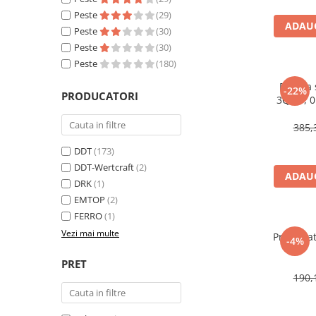
Peste
(29)
Masini de gaurit si insurubat
ADAUG
Peste
(30)
Circulare si fierastraie electrice
Peste
(30)
Masini de slefuit si polisat
Peste
(180)
Polizoare electrice
Pompa s
-22%
PRODUCATORI
3QGD, 0.75kW, Inox, 75 mm
Accesorii polizare si slefuire
Polizoare electrice
385,
Rindele electrice
DDT
(173)
Ciocane Rotopercutoare
DDT-Wertcraft
(2)
ADAUG
Suflante
DRK
(1)
EMTOP
(2)
Motoburghie si Burghie
FERRO
(1)
Mixere- Amestecatoare
Vezi mai multe
Presostat
-4%
Acumulatori si incarcatoare
PRET
190,
Aparate de sudura
Aparate sudura