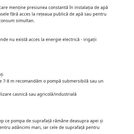
care menține presiunea constantă în instalația de apă
sele fără acces la rețeaua publică de apă sau pentru
 consum simultan.
e nu există acces la energie electrică - irigații
ți
te 7-8 m recomandăm o pompă submersibilă sau un
izare casnică sau agricolă/industrială
timp ce pompa de suprafață rămâne deasupra apei și
entru adâncimi mari, iar cele de suprafață pentru