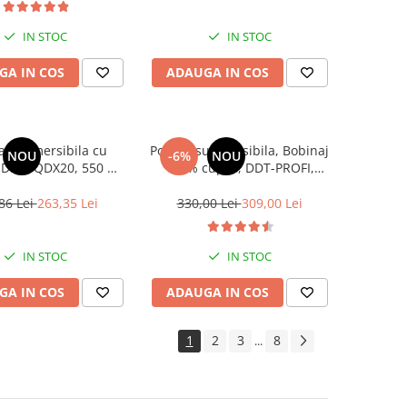
IN STOC
IN STOC
GA IN COS
ADAUGA IN COS
 submersibila cu
Pompa submersibila, Bobinaj
NOU
-6%
NOU
, DDT, QDX20, 550 W,
100% cupru, DDT-PROFI,
Rosu/Negru
QGD120-1.2 , 1.2 kW,
Inox+Fonta, 3 m³/h, 120 m
86 Lei
263,35 Lei
330,00 Lei
309,00 Lei
IN STOC
IN STOC
GA IN COS
ADAUGA IN COS
1
2
3
8
...