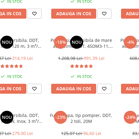
IN STOC
IN STOC
A IN COS
ADAUGA IN COS
ADAU
ubmersibila, DDT,
Pompa submersibila de mare
Pompa s
NOU
-18%
NOU
-4%
Inox, 120 m, 3 m³/h,
adancime, DDT, 4SDM3-11,
adancim
20 m cablu
1800 W, 8 m³/h, 11 turbine,
1500 W, 
Inox, 30 m cablu
curata +
37 Lei
314,19 Lei
1.208,98 Lei
991,39 Lei
608,
IN STOC
IN STOC
A IN COS
ADAUGA IN COS
ADAU
ubmersibila, DDT,
Furtun apa, tip pompier, DDT,
Reduct
NOU
-23%
-24%
1.1 kW, Inox, 3 m³/h,
2 toli, 20M
M
120 m
37 Lei
279,00 Lei
125,07 Lei
96,60 Lei
33,