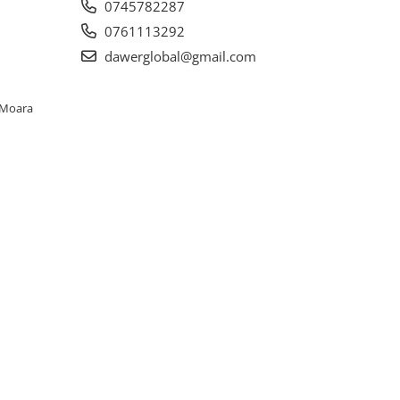
0745782287
0761113292
dawerglobal@gmail.com
. Moara