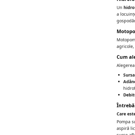
Un
hidro
a locuin
gospodăr
Motop
Motopompe
agricole
Cum ale
Alegerea 
Sursa
Adânc
hidro
Debit
Întrebă
Care est
Pompa su
aspiră l
surse afl