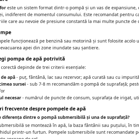
for
este un sistem format dintr-o pompă și un vas de expansiune, 
ței, indiferent de momentul consumului. Este recomandat pentru ca
iile care au nevoie de presiune constantă la mai multe puncte de
ompe
le funcționează pe benzină sau motorină și sunt folosite acolo und
, evacuarea apei din zone inundate sau șantiere.
gi pompa de apă potrivită
corectă depinde de trei criterii esențiale:
 de apă
- puț, fântână, lac sau rezervor; apă curată sau cu impurită
imea sursei
- sub 7-8 m recomandăm o pompă de suprafață; pes
for
ul necesar
- numărul de puncte de consum, suprafața de irigat, util
ri frecvente despre pompele de apă
e diferența dintre o pompă submersibilă și una de suprafață?
bmersibilă se montează în apă, la baza fântânii sau puțului, în 
ichidul printr-un furtun. Pompele submersibile sunt recomandate p
ate aproape de sol.