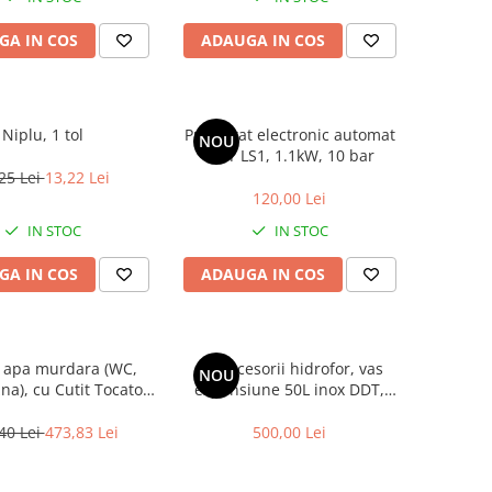
GA IN COS
ADAUGA IN COS
Niplu, 1 tol
Presostat electronic automat
NOU
DDT LS1, 1.1kW, 10 bar
25 Lei
13,22 Lei
120,00 Lei
IN STOC
IN STOC
GA IN COS
ADAUGA IN COS
apa murdara (WC,
Kit accesorii hidrofor, vas
NOU
na), cu Cutit Tocator
expansiune 50L inox DDT,
tor, DDT, WQCD-2-3.0,
presostat, manometru, racord
 Furtun pompier, 20
5 cai bronz, furtun racord inox
40 Lei
473,83 Lei
500,00 Lei
 2 toli,MAX 20m³/h
cu cot 60cm NU