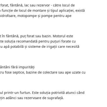
orat, fântână, lac sau rezervor - către locul de
funcție de locul de montare și tipul aplicației, există
 hidrofoare, motopompe și pompe pentru ape
în fântână, puț forat sau bazin. Motorul este
Este soluția recomandată pentru puțuri forate cu
 apă potabilă și sisteme de irigații care necesită
ntâni fără impurități
 fose septice, bazine de colectare sau ape uzate cu
l printr-un furtun. Este soluția potrivită atunci când
țin adânci sau rezervoare de suprafață.