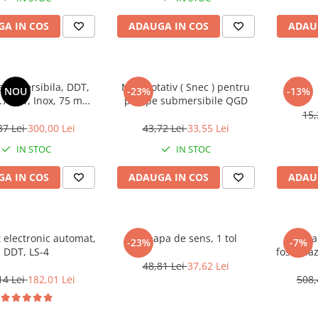
A IN COS
ADAUGA IN COS
ADAU
ubmersibila, DDT,
Melc rotativ ( Snec ) pentru
NOU
-23%
-13%
pompe submersibile QGD
diametru
15,
37 Lei
300,00 Lei
43,72 Lei
33,55 Lei
IN STOC
IN STOC
A IN COS
ADAUGA IN COS
ADAU
 electronic automat,
Supapa de sens, 1 tol
Pompa 
-23%
-7%
DDT, LS-4
fosa, haz
si Pluti
48,81 Lei
37,62 Lei
3000W +
14 Lei
182,01 Lei
508,
metri,