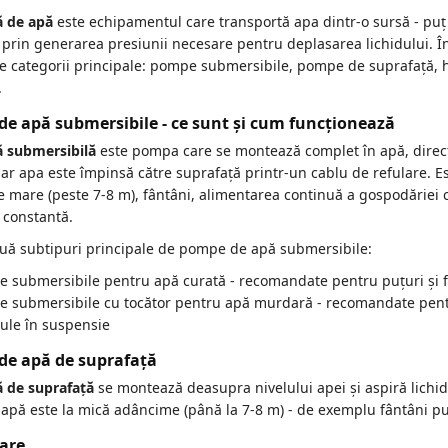
 de apă
este echipamentul care transportă apa dintr-o sursă - puț f
, prin generarea presiunii necesare pentru deplasarea lichidului. În 
e categorii principale: pompe submersibile, pompe de suprafață,
.
e apă submersibile - ce sunt și cum funcționează
 submersibilă
este pompa care se montează complet în apă, direct 
iar apa este împinsă către suprafață printr-un cablu de refulare. 
mare (peste 7-8 m), fântâni, alimentarea continuă a gospodăriei cu
 constantă.
ouă subtipuri principale de pompe de apă submersibile:
 submersibile pentru apă curată - recomandate pentru puțuri și fâ
 submersibile cu tocător pentru apă murdară - recomandate pentru
cule în suspensie
de apă de suprafață
 de suprafață
se montează deasupra nivelului apei și aspiră lichidu
 apă este la mică adâncime (până la 7-8 m) - de exemplu fântâni pu
are