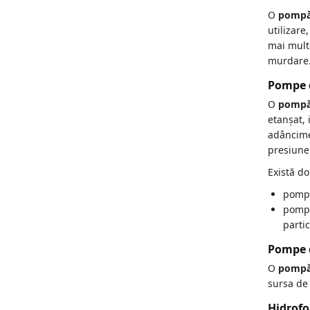
Zdrobitoare struguri, fructe si
O
pompă
legume
utilizare
mai mult
murdare
Generatoare și Motoare
Motoare
Pompe d
Motoare electrice
O
pompă
Motoare pe benzina
etanșat, 
adâncime 
Generatoare
presiune
Pachete
Există d
pompe
Set chei, tubulare, truse chei
pompe
parti
Pompe 
O
pompă
sursa de
Hidrofo