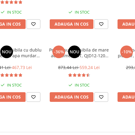
IN STOC
IN STOC
A IN COS
ADAUGA IN COS
ADAU
bmersibila cu dublu
Pompa submersibila de mare
Pompa
NOU
-36%
NOU
-10%
pentru apa murdara,
adancime, DDT, QJD12-120-
plutitor
T, V370T, Inox
1.8, 1800 W, 8 m³/h, 12
turbine, Inox
41 Lei
467,73 Lei
873,44 Lei
559,24 Lei
293,
IN STOC
IN STOC
A IN COS
ADAUGA IN COS
ADAU