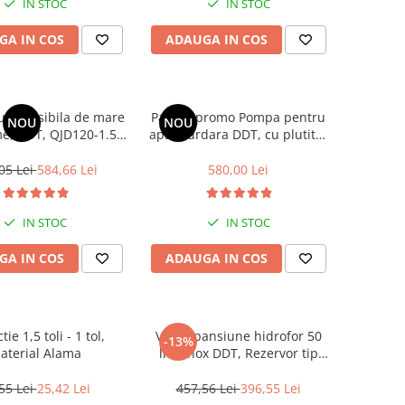
IN STOC
IN STOC
GA IN COS
ADAUGA IN COS
ubmersibila de mare
Pachet promo Pompa pentru
NOU
NOU
e, DDT, QJD120-1.5,
apa murdara DDT, cu plutitor
Inox, 8 turbine, apa
si tocator , 3000 W , Adancime
 Presostat electronic
evacuare maxim 8 Metri, corp
05 Lei
584,66 Lei
580,00 Lei
inox + Furtunul de pompier 2''
20 m, 8 bari, cu cuple
IN STOC
IN STOC
GA IN COS
ADAUGA IN COS
ie 1,5 toli - 1 tol,
Vas expansiune hidrofor 50
-13%
aterial Alama
litri Inox DDT, Rezervor tip
butelie cu Membrana Inclusa
55 Lei
25,42 Lei
457,56 Lei
396,55 Lei