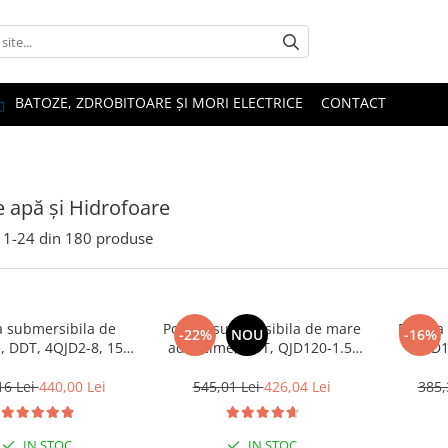
BATOZE, ZDROBITOARE ȘI MORI ELECTRICE
CONTACT
apă și Hidrofoare
1-
24
din
180
produse
 submersibila de
Pompa submersibila de mare
Pompa 
-22%
NOU
-16%
, DDT, 4QJD2-8, 1500
adancime, DDT, QJD120-1.5,
QGD12
ine, 7 mc/h , 25 metri
1500 W, Inox, 8 turbine
suruburi
cablu
20 m ca
16 Lei
440,00 Lei
545,01 Lei
426,04 Lei
385,
IN STOC
IN STOC