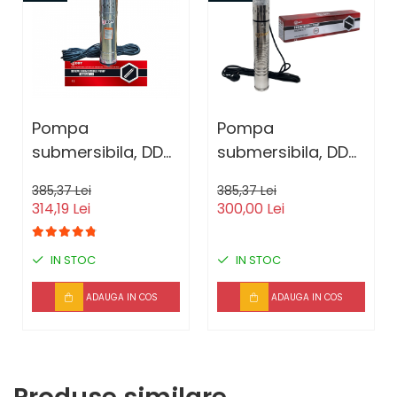
Pompa
Pompa
submersibila, DDT,
submersibila, DDT,
QGD120, Inox, 120
3QGD, 0.75kW,
385,37 Lei
385,37 Lei
m, 3 m³/h, 20 m
Inox, 75 mm
314,19 Lei
300,00 Lei
cablu
diametru
IN STOC
IN STOC
ADAUGA IN COS
ADAUGA IN COS