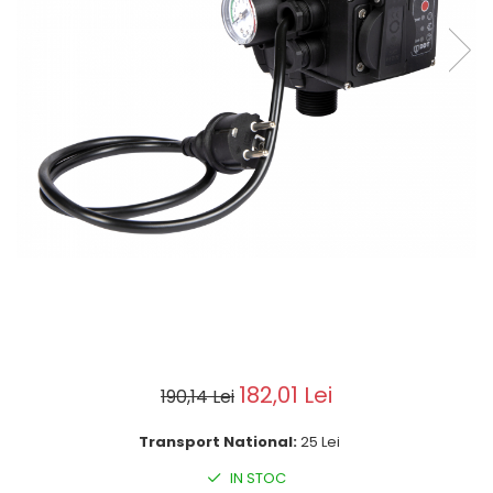
Motoburghie si Burghie
Scule si unelte
Mixere- Amestecatoare
Acumulatori si
incarcatoare
182,01 Lei
190,14 Lei
Transport National:
25 Lei
IN STOC