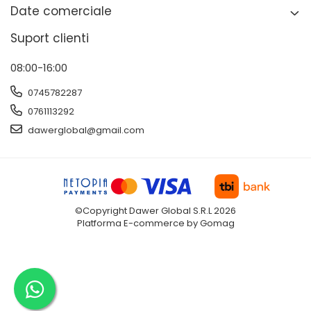
Date comerciale
Suport clienti
08:00-16:00
0745782287
0761113292
dawerglobal@gmail.com
©Copyright Dawer Global S.R.L 2026
Platforma E-commerce by Gomag