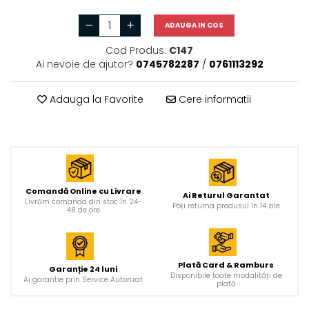
ADAUGA IN COS
Cod Produs:
C147
Ai nevoie de ajutor?
0745782287
/
0761113292
Adauga la Favorite
Cere informatii
Comandă Online cu Livrare
Ai Returul Garantat
Livrăm comanda din stoc în 24-
Poți returna produsul în 14 zile
48 de ore
Plată Card & Ramburs
Garanție 24 luni
Disponibile toate modalități de
Ai garantie prin Service Autorizat
plată