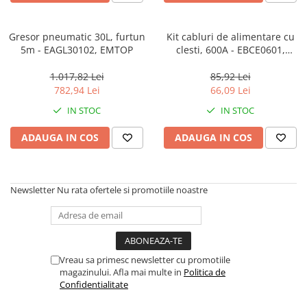
Mixere- Amestecatoare
Scule si unelte
Acumulatori si incarcatoare
Gresor pneumatic 30L, furtun
Kit cabluri de alimentare cu
5m - EAGL30102, EMTOP
clesti, 600A - EBCE0601,
EMTOP
1.017,82 Lei
85,92 Lei
782,94 Lei
66,09 Lei
IN STOC
IN STOC
ADAUGA IN COS
ADAUGA IN COS
Newsletter
Nu rata ofertele si promotiile noastre
Vreau sa primesc newsletter cu promotiile
magazinului. Afla mai multe in
Politica de
Confidentialitate