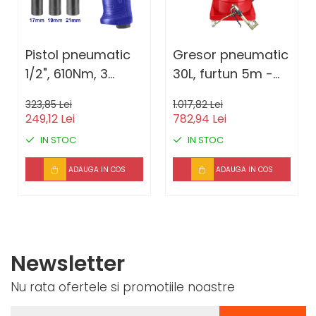
Pistol pneumatic
Gresor pneumatic
1/2", 610Nm, 3
30L, furtun 5m -
capete
EAGL30102, EMTOP
323,85 Lei
1.017,82 Lei
(17mm,19mm,21mm)
249,12 Lei
782,94 Lei
- EATL126801
IN STOC
IN STOC
EMTOP -
EATL126801, EMTOP
ADAUGA IN COS
ADAUGA IN COS
Newsletter
Nu rata ofertele si promotiile noastre