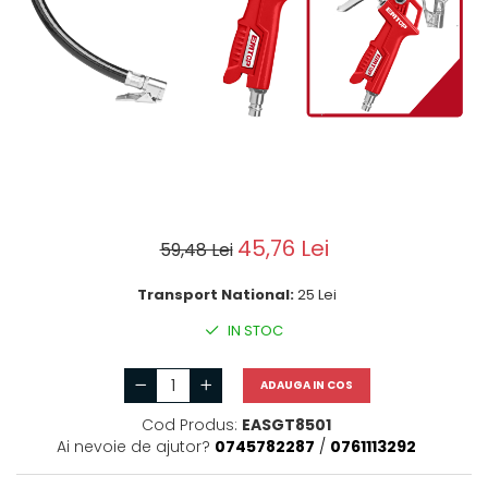
Motoburghie si Burghie
Scule si unelte
Mixere- Amestecatoare
Acumulatori si
incarcatoare
45,76 Lei
59,48 Lei
Transport National:
25 Lei
IN STOC
ADAUGA IN COS
Cod Produs:
EASGT8501
Ai nevoie de ajutor?
0745782287
/
0761113292