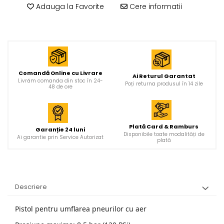
Adauga la Favorite
Cere informatii
Comandă Online cu Livrare
Ai Returul Garantat
Livrăm comanda din stoc în 24-
Poți returna produsul în 14 zile
48 de ore
Plată Card & Ramburs
Garanție 24 luni
Disponibile toate modalități de
Ai garantie prin Service Autorizat
plată
Descriere
Pistol pentru umflarea pneurilor cu aer