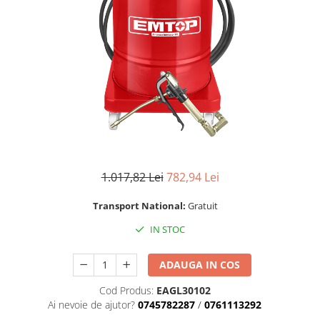
Mixere- Amestecatoare
Scule si unelte
Acumulatori si incarcatoare
1.017,82 Lei
782,94 Lei
Transport National:
Gratuit
IN STOC
ADAUGA IN COS
Cod Produs:
EAGL30102
Ai nevoie de ajutor?
0745782287
/
0761113292