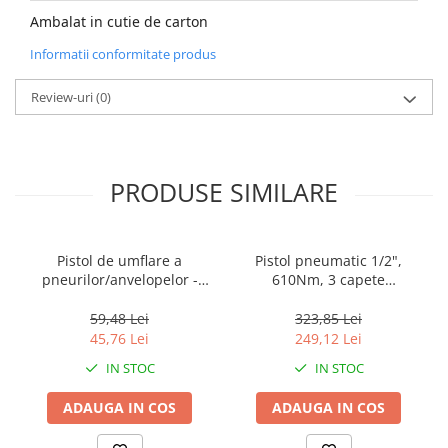
Ambalat in cutie de carton
Informatii conformitate produs
Review-uri
(0)
PRODUSE SIMILARE
Pistol de umflare a
Pistol pneumatic 1/2",
pneurilor/anvelopelor -
610Nm, 3 capete
EASGT8501, EMTOP
(17mm,19mm,21mm) -
EATL126801 EMTOP -
59,48 Lei
323,85 Lei
EATL126801, EMTOP
45,76 Lei
249,12 Lei
IN STOC
IN STOC
ADAUGA IN COS
ADAUGA IN COS