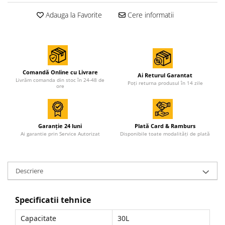
Adauga la Favorite
Cere informatii
Comandă Online cu Livrare
Ai Returul Garantat
Livrăm comanda din stoc în 24-48 de
Poți returna produsul în 14 zile
ore
Garanție 24 luni
Plată Card & Ramburs
Ai garantie prin Service Autorizat
Disponibile toate modalități de plată
Descriere
Specificatii tehnice
Capacitate
30L