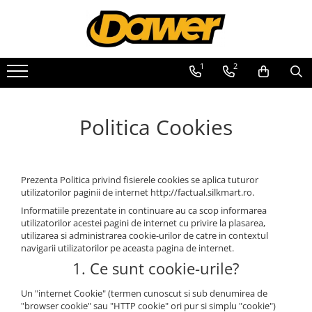
Pompe apă și Hidrofoare
Scule și Unelte electrice
Aparate de sudura
Drujbe
Motocoase
Casa, gradina si Bricolaj
Batoze, Zdrobitoare și Mori electrice
Generatoare și Motoare
1
2
Pompe submersibile
Masini de gaurit
Aparate sudura
Drujbe
Accesorii motocoase
Aparate lipit tevi
Mori electrice
Motoare
Hidrofoare
Accesorii masini de gaurit
Accesorii de sudura
Accesorii si consumabile drujbe
Motocoase
Gradinarit
Mori electrice
Motoare electrice
Masini de gaurit si insurubat
Accesorii mori electrice
Motoare pe benzina
Pompe apa de suprafata
Aparate si masini gradinarit
Politica Cookies
Circulare si fierastraie electrice
Batoze de porumb
Generatoare
Atomizoare si pompe de stropit
Pompe apa murdara
Masini de slefuit si polisat
Utilaje Gradinarit
Zdrobitoare struguri, fructe si
Pompe recirculare
legume
Compresoare
Polizoare electrice
Motopompe
Prezenta Politica privind fisierele cookies se aplica tuturor
Accesorii Compresoare
Accesorii polizare si slefuire
utilizatorilor paginii de internet http://factual.silkmart.ro.
Accesorii pompe
Polizoare electrice
Articole uz casnic
Informatiile prezentate in continuare au ca scop informarea
utilizatorilor acestei pagini de internet cu privire la plasarea,
Rindele electrice
Electrocasnice
utilizarea si administrarea cookie-urilor de catre in contextul
Ciocane Rotopercutoare
navigarii utilizatorilor pe aceasta pagina de internet.
Intretinere locuinta
1. Ce sunt cookie-urile?
Suflante
Iluminat si electrice
Motoburghie si Burghie
Un "internet Cookie" (termen cunoscut si sub denumirea de
Cabluri electrice si conductori
"browser cookie" sau "HTTP cookie" ori pur si simplu "cookie")