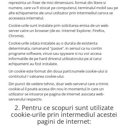
Mixere- Amestecatoare
Scule si unelte
reprezinta un fisier de mici dimensiuni, format din litere si
numere, care va fi stocat pe computerul, terminalul mobil sau pe
Acumulatori si incarcatoare
alte echipamente ale unui utilizator prin intermediul carora se
acceseaza internetul.
Cookie-urile sunt instalate prin solicitarea emisa de un web-
server catre un browser (de ex. Internet Explorer, Firefox,
Chrome).
Cookie-urile odata instalate au o durata de existenta
determinata, ramanand "pasive", in sensul ca nu contin
programe software, virusi sau spyware si nu vor accesa
informatiile de pe hard driverul utilizatorului pe al carui
echipament au fost instalate.
Un cookie este format din doua parti:numele cookie-ului si
continutul / valoarea cookie-ului.
Din punct de vedere tehnic, doar web-serverul care a trimis
cookie-ul il poate accesa din nou in momentul in care un
utilizator se intoarce pe pagina de internet asociata web-
serverului respectiv.
2. Pentru ce scopuri sunt utilizate
cookie-urile prin intermediul acestei
pagini de internet: