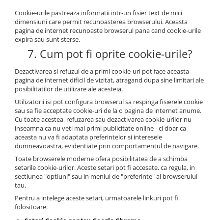
Cookie-urile pastreaza informatii intr-un fisier text de mici
dimensiuni care permit recunoasterea browserului. Aceasta
pagina de internet recunoaste browserul pana cand cookie-urile
expira sau sunt sterse.
7. Cum pot fi oprite cookie-urile?
Dezactivarea si refuzul de a primi cookie-uri pot face aceasta
pagina de internet dificil de vizitat, atragand dupa sine limitari ale
posibilitatilor de utilizare ale acesteia.
Utilizatorii isi pot configura browserul sa respinga fisierele cookie
sau sa fie acceptate cookie-uri de la o pagina de internet anume.
Cu toate acestea, refuzarea sau dezactivarea cookie-urilor nu
inseamna ca nu veti mai primi publicitate online - ci doar ca
aceasta nu va fi adaptata preferintelor si interesele
dumneavoastra, evidentiate prin comportamentul de navigare.
Toate browserele moderne ofera posibilitatea de a schimba
setarile cookie-urilor. Aceste setari pot fi accesate, ca regula, in
sectiunea "optiuni" sau in meniul de "preferinte" al browserului
tau.
Pentru a intelege aceste setari, urmatoarele linkuri pot fi
folositoare: