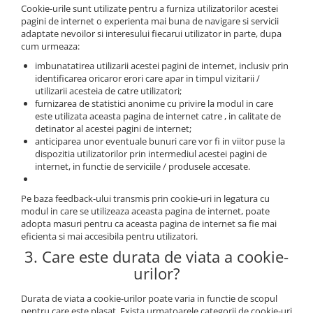
Cookie-urile sunt utilizate pentru a furniza utilizatorilor acestei
pagini de internet o experienta mai buna de navigare si servicii
adaptate nevoilor si interesului fiecarui utilizator in parte, dupa
cum urmeaza:
imbunatatirea utilizarii acestei pagini de internet, inclusiv prin
identificarea oricaror erori care apar in timpul vizitarii /
utilizarii acesteia de catre utilizatori;
furnizarea de statistici anonime cu privire la modul in care
este utilizata aceasta pagina de internet catre , in calitate de
detinator al acestei pagini de internet;
anticiparea unor eventuale bunuri care vor fi in viitor puse la
dispozitia utilizatorilor prin intermediul acestei pagini de
internet, in functie de serviciile / produsele accesate.
Pe baza feedback-ului transmis prin cookie-uri in legatura cu
modul in care se utilizeaza aceasta pagina de internet, poate
adopta masuri pentru ca aceasta pagina de internet sa fie mai
eficienta si mai accesibila pentru utilizatori.
3. Care este durata de viata a cookie-
urilor?
Durata de viata a cookie-urilor poate varia in functie de scopul
pentru care este plasat. Exista urmatoarele categorii de cookie-uri