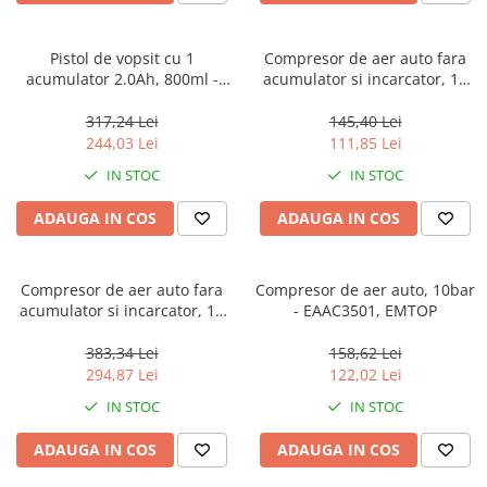
Masini de gaurit si insurubat
Circulare si fierastraie electrice
Pistol de vopsit cu 1
Compresor de aer auto fara
acumulator 2.0Ah, 800ml -
acumulator si incarcator, 10
Masini de slefuit si polisat
ELSG20256, EMTOP
bar - ELAC2018, EMTOP
317,24 Lei
145,40 Lei
Polizoare electrice
244,03 Lei
111,85 Lei
Accesorii polizare si slefuire
IN STOC
IN STOC
Polizoare electrice
Rindele electrice
ADAUGA IN COS
ADAUGA IN COS
Ciocane Rotopercutoare
Suflante
Compresor de aer auto fara
Compresor de aer auto, 10bar
acumulator si incarcator, 11
- EAAC3501, EMTOP
Motoburghie si Burghie
bar - ELAC2002, EMTOP
Mixere- Amestecatoare
383,34 Lei
158,62 Lei
294,87 Lei
122,02 Lei
Acumulatori si incarcatoare
IN STOC
IN STOC
Aparate de sudura
ADAUGA IN COS
ADAUGA IN COS
Aparate sudura