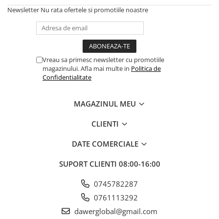
Newsletter
Nu rata ofertele si promotiile noastre
Accesorii Compresoare
Articole uz casnic
Electrocasnice
Intretinere locuinta
Vreau sa primesc newsletter cu promotiile
magazinului. Afla mai multe in
Politica de
Iluminat si electrice
Confidentialitate
Cabluri electrice si conductori
Scule si unelte
MAGAZINUL MEU
CLIENTI
Resigilate
DATE COMERCIALE
Batoze, Zdrobitoare și Mori
electrice
SUPORT CLIENTI
08:00-16:00
Mori electrice
0745782287
Mori electrice
0761113292
Accesorii mori electrice
dawerglobal@gmail.com
Batoze de porumb