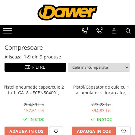
Toate Produsele
1
2
Pompe apă și Hidrofoare
Compresoare
Pompe submersibile
Hidrofoare
Afiseaza:
1-
9
din
9
produse
Pompe apa de suprafata
FILTRE
Pompe apa murdara
Pompe recirculare
Pistol pneumatic capse/cuie 2
Pistol/Capsator de cuie cu 1
in 1, GA18 - ECBN504001,
acumulator si incarcator,
Motopompe
EMTOP
35mm, cutie de transport -
Accesorii pompe
ELBNLi35085, EMTOP
204,89 Lei
773,28 Lei
157,61 Lei
594,83 Lei
Scule și Unelte electrice
IN STOC
IN STOC
Masini de gaurit
ADAUGA IN COS
ADAUGA IN COS
Accesorii masini de gaurit