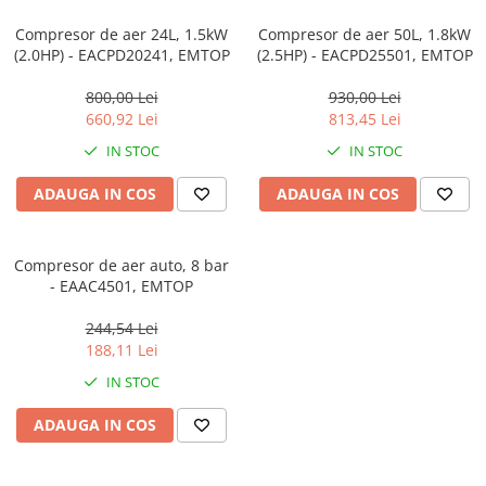
Accesorii de sudura
Compresor de aer 24L, 1.5kW
Compresor de aer 50L, 1.8kW
(2.0HP) - EACPD20241, EMTOP
(2.5HP) - EACPD25501, EMTOP
Drujbe
Drujbe
800,00 Lei
930,00 Lei
660,92 Lei
813,45 Lei
Accesorii si consumabile drujbe
IN STOC
IN STOC
Motocoase
ADAUGA IN COS
ADAUGA IN COS
Accesorii motocoase
Motocoase
Compresor de aer auto, 8 bar
- EAAC4501, EMTOP
Casa, gradina si Bricolaj
244,54 Lei
Aparate lipit tevi
188,11 Lei
Gradinarit
IN STOC
Aparate si masini gradinarit
ADAUGA IN COS
Atomizoare si pompe de stropit
Utilaje Gradinarit
Compresoare