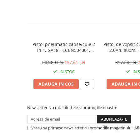
Accesorii Compresoare
Articole uz casnic
Electrocasnice
Intretinere locuinta
Pistol pneumatic capse/cuie 2
Pistol de vopsit 
Iluminat si electrice
in 1, GA18 - ECBN504001,
2.0Ah, 800ml 
EMTOP
EMT
Cabluri electrice si conductori
204,89 Lei
157,61 Lei
317,24 Lei
2
Scule si unelte
IN STOC
IN 
Resigilate
ADAUGA IN COS
ADAUGA IN 
Batoze, Zdrobitoare și Mori
electrice
Newsletter
Nu rata ofertele si promotiile noastre
Mori electrice
Mori electrice
Accesorii mori electrice
Vreau sa primesc newsletter cu promotiile magazinului. Af
Batoze de porumb