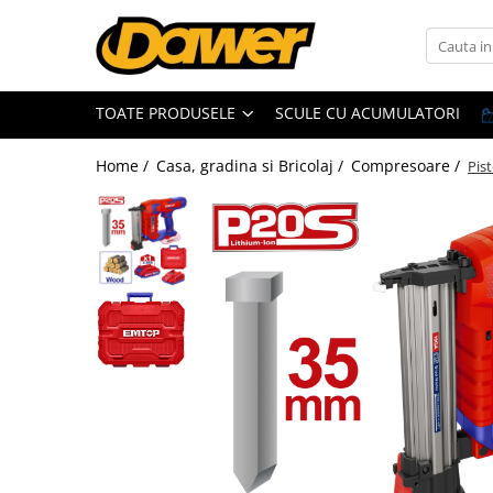
Toate Produsele
TOATE PRODUSELE
SCULE CU ACUMULATORI
Pompe apă și Hidrofoare
Home /
Casa, gradina si Bricolaj /
Compresoare /
Pis
Pompe submersibile
Hidrofoare
Pompe apa de suprafata
Pompe apa murdara
Pompe recirculare
Motopompe
Accesorii pompe
Scule și Unelte electrice
Masini de gaurit
Accesorii masini de gaurit