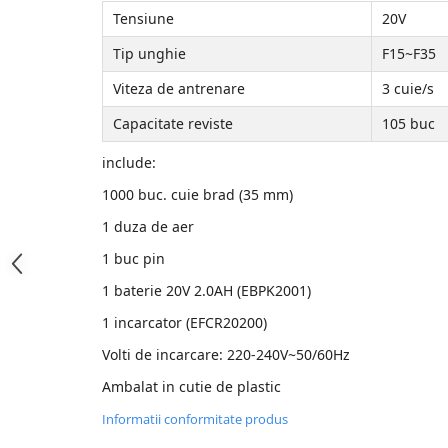
Accesorii de sudura
Tensiune
20V
Tip unghie
F15~F35
Drujbe
Drujbe
Viteza de antrenare
3 cuie/s
Accesorii si consumabile drujbe
Capacitate reviste
105 buc
include:
Motocoase
1000 buc. cuie brad (35 mm)
Accesorii motocoase
1 duza de aer
Motocoase
1 buc pin
Casa, gradina si Bricolaj
1 baterie 20V 2.0AH (EBPK2001)
Aparate lipit tevi
1 incarcator (EFCR20200)
Gradinarit
Volti de incarcare: 220-240V~50/60Hz
Aparate si masini gradinarit
Ambalat in cutie de plastic
Atomizoare si pompe de stropit
Utilaje Gradinarit
Informatii conformitate produs
Compresoare