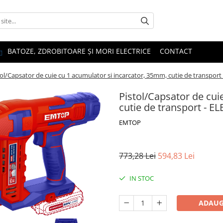
BATOZE, ZDROBITOARE ȘI MORI ELECTRICE
CONTACT
tol/Capsator de cuie cu 1 acumulator si incarcator, 35mm, cutie de transpo
Pistol/Capsator de cui
cutie de transport - 
EMTOP
773,28 Lei
594,83 Lei
IN STOC
ADAUG