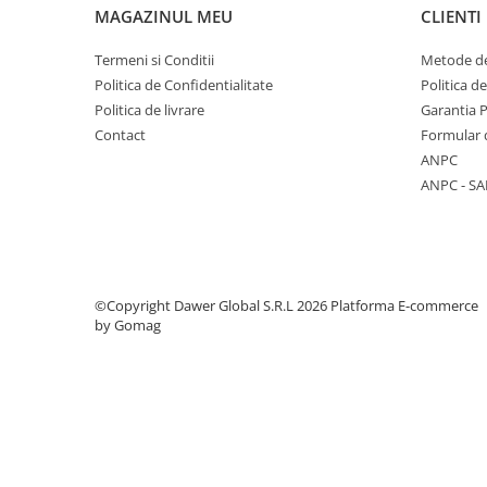
MAGAZINUL MEU
CLIENTI
Zdrobitoare struguri, fructe si
legume
Termeni si Conditii
Metode de
Politica de Confidentialitate
Politica d
Generatoare și Motoare
Politica de livrare
Garantia 
Motoare
Contact
Formular 
Motoare electrice
ANPC
ANPC - SA
Motoare pe benzina
Generatoare
Pachete
©Copyright Dawer Global S.R.L 2026
Platforma E-commerce
Set chei, tubulare, truse chei
by Gomag