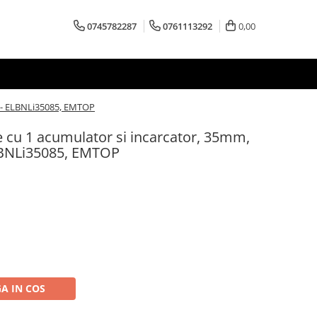
0745782287
0761113292
0,00
rt - ELBNLi35085, EMTOP
e cu 1 acumulator si incarcator, 35mm,
ELBNLi35085, EMTOP
A IN COS