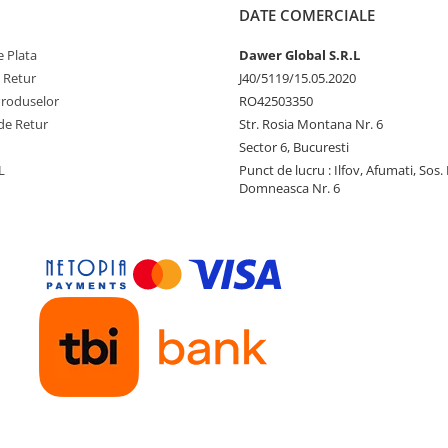
DATE COMERCIALE
 Plata
Dawer Global S.R.L
e Retur
J40/5119/15.05.2020
Produselor
RO42503350
de Retur
Str. Rosia Montana Nr. 6
Sector 6, Bucuresti
L
Punct de lucru : Ilfov, Afumati, Sos
Domneasca Nr. 6