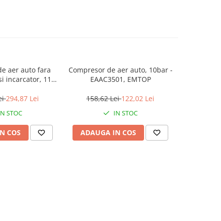
e aer auto fara
Compresor de aer auto, 10bar -
Compresor
i incarcator, 11
EAAC3501, EMTOP
(2.0HP) -
C2002, EMTOP
ei
294,87 Lei
158,62 Lei
122,02 Lei
800,0
IN STOC
IN STOC
N COS
ADAUGA IN COS
ADAUG