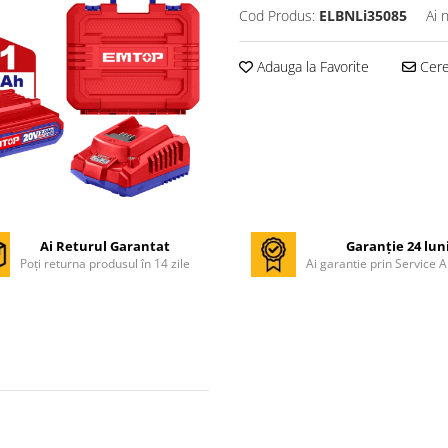
Cod Produs:
ELBNLi35085
Ai 
Adauga la Favorite
Cere 
Ai Returul Garantat
Garanție 24 lun
Poți returna produsul în 14 zile
Ai garantie prin Service A