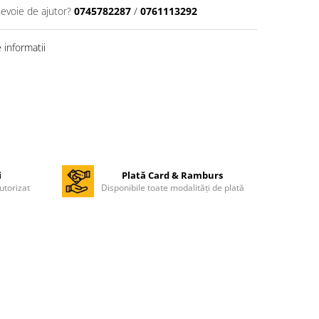
nevoie de ajutor?
0745782287
/
0761113292
informatii
i
Plată Card & Ramburs
utorizat
Disponibile toate modalități de plată