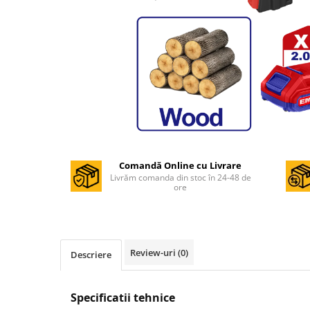
Masini de gaurit si insurubat
Circulare si fierastraie electrice
Masini de slefuit si polisat
Polizoare electrice
Accesorii polizare si slefuire
Polizoare electrice
Rindele electrice
Ciocane Rotopercutoare
Comandă Online cu Livrare
Livrăm comanda din stoc în 24-48 de
Suflante
ore
Motoburghie si Burghie
Mixere- Amestecatoare
Acumulatori si incarcatoare
Review-uri
(0)
Descriere
Aparate de sudura
Aparate sudura
Specificatii tehnice