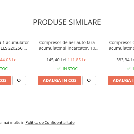
PRODUSE SIMILARE
cu 1 acumulator
Compresor de aer auto fara
Compresor d
- ELSG20256,
acumulator si incarcator, 10
acumulator s
OP
bar - ELAC2018, EMTOP
bar - ELA
44,03 Lei
145,40 Lei
111,85 Lei
383,34 L
STOC
IN STOC
COS
ADAUGA IN COS
ADAUGA I
la mai multe in
Politica de Confidentialitate