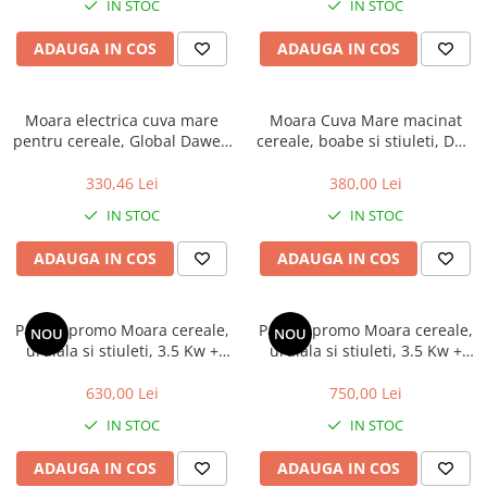
IN STOC
IN STOC
ADAUGA IN COS
ADAUGA IN COS
Moara electrica cuva mare
Moara Cuva Mare macinat
pentru cereale, Global Dawer,
cereale, boabe si stiuleti, DDT
3500 W, 200 kg/h
PRO.I.T., 3900 W, 3000 rpm, 4
site de rezerva, 320 kg/h, 20
330,46 Lei
380,00 Lei
de ciocanele, bonus sac,
IN STOC
IN STOC
surubelnita si perie
ADAUGA IN COS
ADAUGA IN COS
Pachet promo Moara cereale,
Pachet promo Moara cereale,
NOU
NOU
uruiala si stiuleti, 3.5 Kw +
uruiala si stiuleti, 3.5 Kw +
Batoza porumb, 1.5 Kw
Batoza/Masina de porumb
electrica pentru curatat
630,00 Lei
750,00 Lei
porumb, DDT Profi, motor
IN STOC
IN STOC
inclus, 1500 W, 800 kg/h
ADAUGA IN COS
ADAUGA IN COS