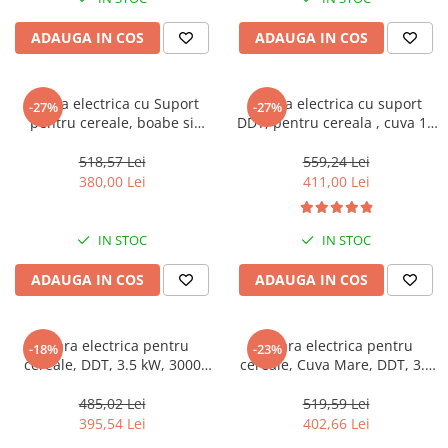
Zdrobitoare struguri, fructe si
legume
ADAUGA IN COS
ADAUGA IN COS
Generatoare și Motoare
Moara electrica cu Suport
Moara electrica cu suport
-27%
-27%
Motoare
pentru cereale, boabe si
DDT, pentru cereala , cuva 10
stiuleti porumb, Cuva Mare,
Litri , 3500 W , 200 kg/h , 3000
Motoare electrice
WertCraft, 3.5 kW, 3000 rpm,
Rpm , 20 ciocanlele , 4 site
518,57 Lei
559,24 Lei
Motoare pe benzina
200 Kg/h
diferite marimi
380,00 Lei
411,00 Lei
Generatoare
IN STOC
IN STOC
Pachete
ADAUGA IN COS
ADAUGA IN COS
Set chei, tubulare, truse chei
Moara electrica pentru
Moara electrica pentru
-18%
-23%
cereale, DDT, 3.5 kW, 3000
cereale, Cuva Mare, DDT, 3.5
rpm, 200 kg/h, 2 kituri de
kW, 3000 rpm, 200 kg/h, 2
ciocanele incluse
kituri de ciocanele incluse
485,02 Lei
519,59 Lei
395,54 Lei
402,66 Lei