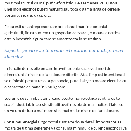
mult mai scurt si cu mai putin efort fizic. De asemenea, cu ajutorul
unei mori electrice puteti marunti sau toca o gama larga de cereale:
porumb, secara, ovaz, orz.
Fie ca esti un antreprenor care are planuri mari in domeniul
agriculturii, fie ca suntem un gospodar adevarat, o moara electrica
este o investitie sigura care se amortizeaza in scurt timp.
Aspecte pe care sa le urmaresti atunci cand alegi mori
electrice
In functie de nevoile pe care le aveti trebuie sa alegeti mori de
dimensiuni si nivele de functionare diferite. Atat timp cat intentionati
sa o folositi pentru recolta personala, puteti alege o moara electrica cu
o capacitate de pana in 250 kg/ora.
Lucrurile se schimba atunci cand aceste mori electrice sunt folosite in
scop industrial. In aceste situatii aveti nevoie de mai multe utilaje, cu
un volum de lucru mai mare si cu mai multe nivele de functionare.
Consumul energiei si zgomotul sunt alte doua detalii importante. O
moara de ultima generatie va consuma minimul de curent electric si va