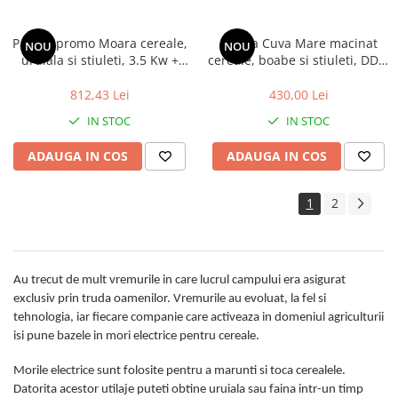
Pachet promo Moara cereale,
Moara Cuva Mare macinat
NOU
NOU
uruiala si stiuleti, 3.5 Kw +
cereale, boabe si stiuleti, DDT,
Batoza/Masina de porumb
3500 W, 3000 rpm, 200 kg/h +
electrica pentru curatat
Cutite tocat
812,43 Lei
430,00 Lei
porumb, DDT Profi, motor
IN STOC
IN STOC
inclus, 1500 W, 800 kg/h,
Buton on/off
ADAUGA IN COS
ADAUGA IN COS
1
2
Au trecut de mult vremurile in care lucrul campului era asigurat
exclusiv prin truda oamenilor. Vremurile au evoluat, la fel si
tehnologia, iar fiecare companie care activeaza in domeniul agriculturii
isi pune bazele in mori electrice pentru cereale.
Morile electrice sunt folosite pentru a marunti si toca cerealele.
Datorita acestor utilaje puteti obtine uruiala sau faina intr-un timp