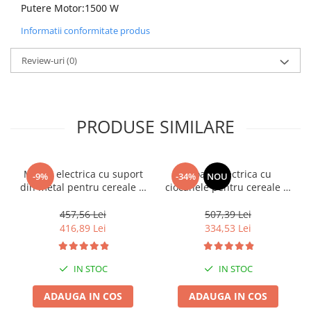
Putere Motor:1500 W
Informatii conformitate produs
Review-uri
(0)
PRODUSE SIMILARE
Moara electrica cu suport
Moara electrica cu
-9%
-34%
NOU
din metal pentru cereale si
ciocanele pentru cereale si
stiuleti, DDT-TOP,Cuva
stiuleti, DDT, 3.5 kW, 3000
Mare, 20 ciocanele, motor
rpm, 200 kg/h
457,56 Lei
507,39 Lei
4.2 kw, 3000 rpm, 320 kg/h,
416,89 Lei
334,53 Lei
4 site de rezerva, bonus
sac, surubelnita si perie.
Buton on/off
IN STOC
IN STOC
ADAUGA IN COS
ADAUGA IN COS