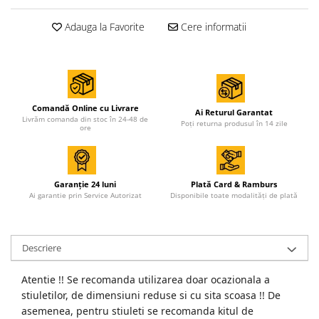
Adauga la Favorite
Cere informatii
Comandă Online cu Livrare
Ai Returul Garantat
Livrăm comanda din stoc în 24-48 de
Poți returna produsul în 14 zile
ore
Garanție 24 luni
Plată Card & Ramburs
Ai garantie prin Service Autorizat
Disponibile toate modalități de plată
Descriere
Atentie !! Se recomanda utilizarea doar ocazionala a
stiuletilor, de dimensiuni reduse si cu sita scoasa !! De
asemenea, pentru stiuleti se recomanda kitul de