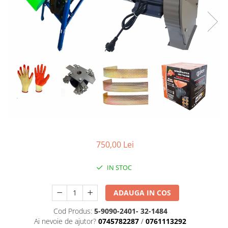
Mixere- Amestecatoare
Scule si unelte
Acumulatori si incarcatoare
750,00 Lei
IN STOC
ADAUGA IN COS
Cod Produs:
5-9090-2401- 32-1484
Ai nevoie de ajutor?
0745782287
/
0761113292