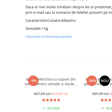
Daca ai mai multe intrebari despre kit-ul prezentat
prin e-mail sau la numarul de telefon prezent pe si
CaracteristiciCuloare:Albastru
Greutate:1 kg
Informatii conformitate produs
Moara electrica cu suport din
Moara electrica
-9%
-34%
NOU
metal pentru cereale si stiuleti,
pentru cereale si
DDT-TOP,Cuva Mare, 20
3.5 kW, 3000 r
ciocanele, motor 4.2 kw, 3000
457,56 Lei
416,89 Lei
507,39 Lei
3
rpm, 320 kg/h, 4 site de
rezerva, bonus sac, surubelnita
si perie. Buton on/off
IN STOC
IN 