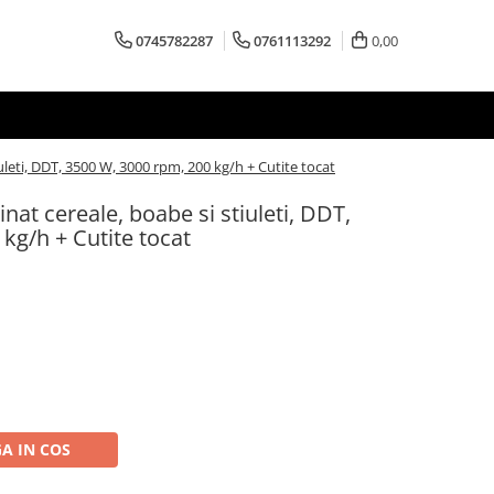
0745782287
0761113292
0,00
leti, DDT, 3500 W, 3000 rpm, 200 kg/h + Cutite tocat
t cereale, boabe si stiuleti, DDT,
kg/h + Cutite tocat
A IN COS