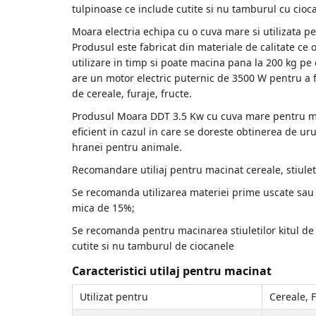
Accesorii de sudura
tulpinoase ce include cutite si nu tamburul cu cioca
Moara electria echipa cu o cuva mare si utilizata p
Drujbe
Produsul este fabricat din materiale de calitate ce o
Drujbe
utilizare in timp si poate macina pana la 200 kg p
are un motor electric puternic de 3500 W pentru a fa
Accesorii si consumabile drujbe
de cereale, furaje, fructe.
Produsul Moara DDT 3.5 Kw cu cuva mare pentru m
Motocoase
eficient in cazul in care se doreste obtinerea de ur
Accesorii motocoase
hranei pentru animale.
Motocoase
Recomandare utiliaj pentru macinat cereale, stiule
Se recomanda utilizarea materiei prime uscate sau
Casa, gradina si Bricolaj
mica de 15%;
Aparate lipit tevi
Se recomanda pentru macinarea stiuletilor kitul de 
Gradinarit
cutite si nu tamburul de ciocanele
Aparate si masini gradinarit
Caracteristici utilaj pentru macinat
Atomizoare si pompe de stropit
Utilaje Gradinarit
Utilizat pentru
Cereale, 
Compresoare