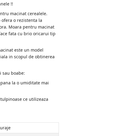
nele !!
entru macinat cerealele.
 ofera o rezistenta la
e ora. Moara pentru macinat
ce fata cu brio oricarui tip
acinat este un model
uiala in scopul de obtinerea
ti sau boabe:
 pana la o umiditate mai
tulpinoase ce utilizeaza
Furaje