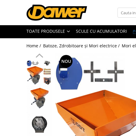
Toate Produsele
TOATE PRODUSELE
SCULE CU ACUMULATORI
Pompe apă și Hidrofoare
Home /
Batoze, Zdrobitoare și Mori electrice /
Mori el
Pompe submersibile
Hidrofoare
NOU
Pompe apa de suprafata
Pompe apa murdara
Pompe recirculare
Motopompe
Accesorii pompe
Scule și Unelte electrice
Masini de gaurit
Accesorii masini de gaurit