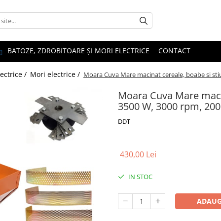
BATOZE, ZDROBITOARE ȘI MORI ELECTRICE
CONTACT
ectrice /
Mori electrice /
Moara Cuva Mare macinat cereale, boabe si stiu
Moara Cuva Mare macina
3500 W, 3000 rpm, 200 
DDT
430,00 Lei
IN STOC
ADAUG