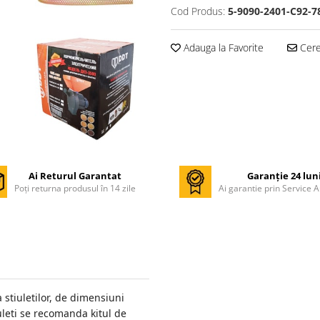
Cod Produs:
5-9090-2401-C92-7
Adauga la Favorite
Cere 
Ai Returul Garantat
Garanție 24 lun
Poți returna produsul în 14 zile
Ai garantie prin Service A
 stiuletilor, de dimensiuni
uleti se recomanda kitul de