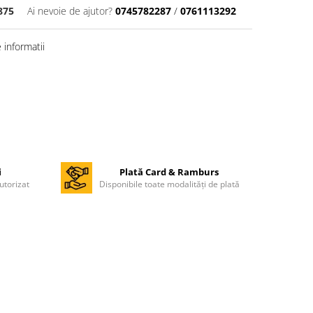
875
Ai nevoie de ajutor?
0745782287
/
0761113292
informatii
i
Plată Card & Ramburs
utorizat
Disponibile toate modalități de plată