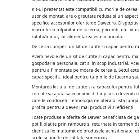
Zdrobitoare struguri, fructe si
Kit-ul prezentat este compatibil cu morile de cereal
legume
usor de montat, are o greutate redusa si un aspect 
specifice accesoriilor oferite de Dawer.ro. Dispozitiv
Generatoare și Motoare
maruntirea tulpinilor de lucerna, porumb, etc. Vit
Motoare
rotatii/minut, iar alimentarea este manuala.
Motoare electrice
De ce sa cumperi un kit de cutite si capac pentru m
Motoare pe benzina
Avem nevoie de un kit de cutite si capac pentru maru
Generatoare
gospodaria personala, cat si in scop industrial. Ace
pentru a fi montate pe moara de cereale. Setul este
capac specific, ideal pentru tulpinile de lucerna s
Pachete
Montarea kit-ului de cutite si a capacului pentru 
Set chei, tubulare, truse chei
cereale va ajuta sa economisiti timp si sa deveniti m
care le conduceti. Tehnologia ne ofera o lista lung
profita pentru a deveni mai productivi si eficienti.
Toate produsele oferite de Dawer beneficiaza de gar
pot fi platite prin ramburs si returnate in termen de
client sa fie multumit de produsele achizitionate,
scule si unelte de calitate superioara.