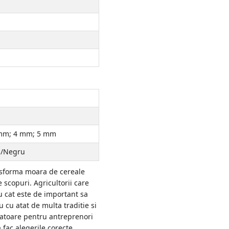
mm; 4 mm; 5 mm
u/Negru
ansforma moara de cereale
 scopuri. Agricultorii care
u cat este de important sa
 cu atat de multa traditie si
catoare pentru antreprenori
 fac alegerile corecte.