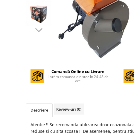
Masini de gaurit si insurubat
Circulare si fierastraie electrice
Masini de slefuit si polisat
Polizoare electrice
Accesorii polizare si slefuire
Polizoare electrice
Rindele electrice
Ciocane Rotopercutoare
Comandă Online cu Livrare
Livrăm comanda din stoc în 24-48 de
Suflante
ore
Motoburghie si Burghie
Mixere- Amestecatoare
Acumulatori si incarcatoare
Review-uri
(0)
Descriere
Aparate de sudura
Atentie !! Se recomanda utilizarea doar ocazionala a
Aparate sudura
reduse si cu sita scoasa !! De asemenea, pentru sti