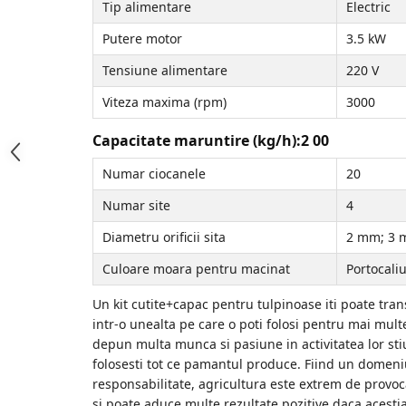
Tip alimentare
Electric
Accesorii Compresoare
Putere motor
3.5 kW
Articole uz casnic
Tensiune alimentare
220 V
Electrocasnice
Viteza maxima (rpm)
3000
Intretinere locuinta
Iluminat si electrice
Capacitate maruntire (kg/h):2 00
Cabluri electrice si conductori
Numar ciocanele
20
Scule si unelte
Numar site
4
Resigilate
Diametru orificii sita
2 mm; 3 
Culoare moara pentru macinat
Portocali
Batoze, Zdrobitoare și Mori
electrice
Un kit cutite+capac pentru tulpinoase iti poate tr
Mori electrice
intr-o unealta pe care o poti folosi pentru mai multe
depun multa munca si pasiune in activitatea lor sti
Mori electrice
folosesti tot ce pamantul produce. Fiind un domeniu
Accesorii mori electrice
responsabilitate, agricultura este extrem de provo
Batoze de porumb
si poate aduce multe rezultate pozitive daca acestia