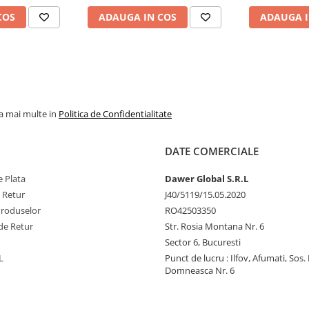
COS
ADAUGA IN COS
ADAUGA I
la mai multe in
Politica de Confidentialitate
DATE COMERCIALE
 Plata
Dawer Global S.R.L
e Retur
J40/5119/15.05.2020
Produselor
RO42503350
de Retur
Str. Rosia Montana Nr. 6
Sector 6, Bucuresti
L
Punct de lucru : Ilfov, Afumati, Sos
Domneasca Nr. 6