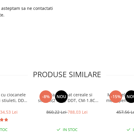
, asteptam sa ne contactati
te.
PRODUSE SIMILARE
 cu ciocanele
Moara macinat cereale si
Moara electri
-8%
NOU
-15%
NO
 stiuleti, DDT,
stiuleti(2 in 1), DDT, CM-1.8C,
metal pentru c
pm, 200 kg/h
4500 W, 500 kg/h
(2 in 1), D
Mare, motor 3
34,53 Lei
860,22 Lei
788,03 Lei
457,56 L
320 kg/h, 4 s
ciocanele
surubelnit
STOC
IN STOC