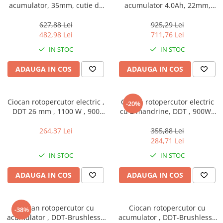
acumulator, 35mm, cutie de
acumulator 4.0Ah, 22mm,
transport - ELBNLi3505,
motor fara perii (brushless),
EMTOP
cutie de transport -
627,88 Lei
925,29 Lei
ELRH202287, EMTOP
482,98 Lei
711,76 Lei
IN STOC
IN STOC
ADAUGA IN COS
ADAUGA IN COS
Ciocan rotopercutor electric ,
Ciocan rotopercutor electric
-20%
DDT 26 mm , 1100 W , 900
cu 2 mandrine, DDT , 900W ,
Rpm
26 mm , 900 Rpm
264,37 Lei
355,88 Lei
284,71 Lei
IN STOC
IN STOC
ADAUGA IN COS
ADAUGA IN COS
Ciocan rotopercutor cu
Ciocan rotopercutor cu
-38%
acumulator , DDT-Brushless ,
acumulator , DDT-Brushless ,