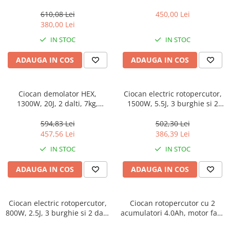
20 V , 5 Ah , 1350 Rpm , 4800
20 V , 5 Ah , 1100 Rpm , 4600
Bpm , 1.7 J , 22 mm , Albastru
Bpm , Galben
610,08 Lei
450,00 Lei
380,00 Lei
IN STOC
IN STOC
ADAUGA IN COS
ADAUGA IN COS
Ciocan demolator HEX,
Ciocan electric rotopercutor,
1300W, 20J, 2 dalti, 7kg,
1500W, 5.5J, 3 burghie si 2
ambalat in cutie de transport
dalti incluse, cutie de
- EDBRH1301, EMTOP
transport - ERHRP1502,
594,83 Lei
502,30 Lei
EMTOP
457,56 Lei
386,39 Lei
IN STOC
IN STOC
ADAUGA IN COS
ADAUGA IN COS
Ciocan electric rotopercutor,
Ciocan rotopercutor cu 2
800W, 2.5J, 3 burghie si 2 dalti
acumulatori 4.0Ah, motor fara
incluse, cutie de transport -
perii (brushless), 28mm, 2.0J,