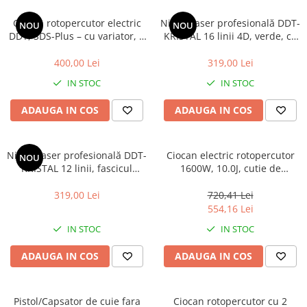
Mixere- Amestecatoare
Scule si unelte
Acumulatori si incarcatoare
Ciocan rotopercutor electric
Nivelă laser profesională DDT-
NOU
NOU
DDT, SDS-Plus – cu variator, 3
KRISTAL 16 linii 4D, verde, cu
burghie si 2 dalti incluse,
2 acumulatori Li-Ion,
1950 W, 760 rpm
telecomandă, trepied,
400,00 Lei
319,00 Lei
suporturi și valiză de
IN STOC
IN STOC
transport
ADAUGA IN COS
ADAUGA IN COS
Nivelă laser profesională DDT-
Ciocan electric rotopercutor
NOU
KRISTAL 12 linii, fascicul
1600W, 10.0J, cutie de
verde, cu trepied, acumulator
transport - ERHRM1608,
Li-Ion, ochelari de protecție și
EMTOP
319,00 Lei
720,41 Lei
valiză de transport
554,16 Lei
IN STOC
IN STOC
ADAUGA IN COS
ADAUGA IN COS
Pistol/Capsator de cuie fara
Ciocan rotopercutor cu 2