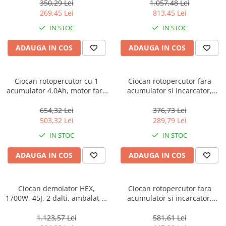
ERHRL801, EMTOP
3 burghie, cutie de transport -
350,29 Lei
1.057,48 Lei
ELRH202882, EMTOP
269,45 Lei
813,45 Lei
IN STOC
IN STOC
ADAUGA IN COS
ADAUGA IN COS
Ciocan rotopercutor cu 1
Ciocan rotopercutor fara
acumulator 4.0Ah, motor fara
acumulator si incarcator,
perii (brushless), 22mm, 2.0J,
motor fara perii (brushless),
3 burghie, cutie de transport -
22mm, 2.0J, 3 burghie incluse
654,32 Lei
376,73 Lei
ELRH202081, EMTOP
- ELRH20208, EMTOP
503,32 Lei
289,79 Lei
IN STOC
IN STOC
ADAUGA IN COS
ADAUGA IN COS
Ciocan demolator HEX,
Ciocan rotopercutor fara
1700W, 45J, 2 dalti, ambalat in
acumulator si incarcator,
cutie de transport -
28mm, 4 accesorii -
EDBRH1701, EMTOP
ELRH20288, EMTOP
1.123,57 Lei
581,61 Lei