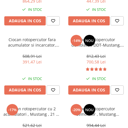
864,29 Lei
447,39 Lei
IN STOC
IN STOC
ADAUGA IN COS
ADAUGA IN COS
Ciocan rotopercutor fara
Ciocan rotopercutor
-14%
NOU
acumulator si incarcator,
demolator, DDT-Mustang,
26mm, 4 accesorii -
2000 W, 1200 Bpm, 42 J, 30
ELRH20228, EMTOP
mm, 1800 Rpm, dalta + spit
508,91 Lei
812,43 Lei
incluse in pachet
391,47 Lei
700,58 Lei
IN STOC
IN STOC
ADAUGA IN COS
ADAUGA IN COS
Ciocan rotopercutor cu 2
Ciocan rotopercutor
-17%
-20%
NOU
acumulatori , Mustang , 21 V ,
demolator , Mustang
4 AH , 1.9 J , 1150 RPM , 2
Profesional , 2200 W , 1200
Mandrine , Model 2023
Bpm , 42 J , 30 mm
521,62 Lei
994,44 Lei