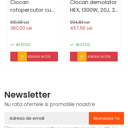
Ciocan
Ciocan demolator
rotopercutor cu
HEX, 1300W, 20J, 2
acumulator , DDT-
dalti, 7kg, ambalat
610,08 Lei
594,83 Lei
Brushless , 20 V , 5
in cutie de
380,00 Lei
457,56 Lei
Ah , 1350 Rpm ,
transport -
4800 Bpm , 1.7 J ,
EDBRH1301, EMTOP
IN STOC
IN STOC
22 mm , Albastru
ADAUGA IN COS
ADAUGA IN COS
Newsletter
Nu rata ofertele si promotiile noastre