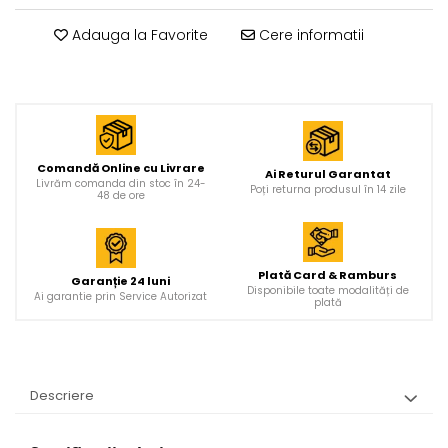
Adauga la Favorite
Cere informatii
Comandă Online cu Livrare
Ai Returul Garantat
Livrăm comanda din stoc în 24-
Poți returna produsul în 14 zile
48 de ore
Plată Card & Ramburs
Garanție 24 luni
Disponibile toate modalități de
Ai garantie prin Service Autorizat
plată
Descriere