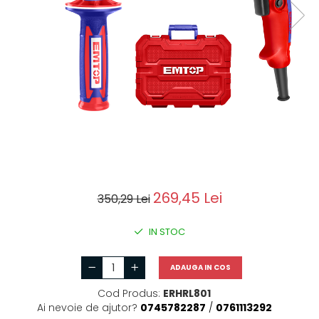
Motoburghie si Burghie
Scule si unelte
Mixere- Amestecatoare
Acumulatori si
incarcatoare
269,45 Lei
350,29 Lei
IN STOC
ADAUGA IN COS
Cod Produs:
ERHRL801
Ai nevoie de ajutor?
0745782287
/
0761113292