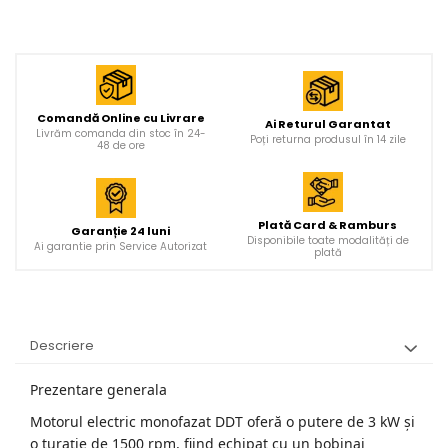
Comandă Online cu Livrare
Ai Returul Garantat
Livrăm comanda din stoc în 24-
Poți returna produsul în 14 zile
48 de ore
Plată Card & Ramburs
Garanție 24 luni
Disponibile toate modalități de
Ai garantie prin Service Autorizat
plată
Descriere
Prezentare generala
Motorul electric monofazat DDT oferă o putere de 3 kW și
o turație de 1500 rpm, fiind echipat cu un bobinaj