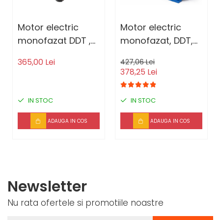
Motor electric
Motor electric
monofazat DDT ,
monofazat, DDT,
2.2 kW, 1500 Rpm,
2200 W, 1500 rpm,
365,00 Lei
427,06 Lei
bobinaj cupru, cu
2 condensatori,
378,25 Lei
protectie la
corp fonta
suprasarcina
IN STOC
IN STOC
ADAUGA IN COS
ADAUGA IN COS
Newsletter
Nu rata ofertele si promotiile noastre