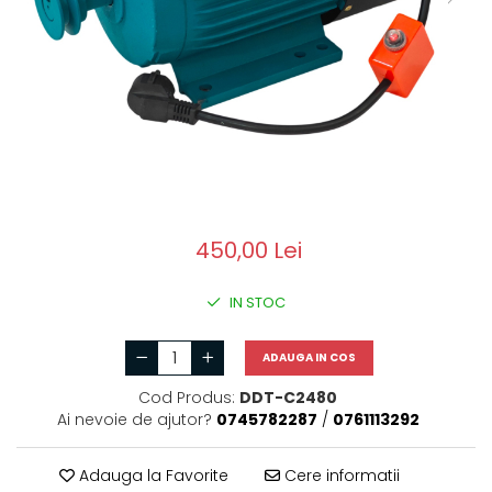
Motoburghie si Burghie
Scule si unelte
Mixere- Amestecatoare
Acumulatori si
incarcatoare
450,00 Lei
IN STOC
ADAUGA IN COS
Cod Produs:
DDT-C2480
Ai nevoie de ajutor?
0745782287
/
0761113292
Adauga la Favorite
Cere informatii