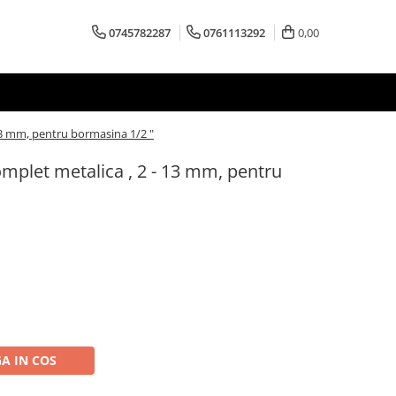
0745782287
0761113292
0,00
3 mm, pentru bormasina 1/2 "
plet metalica , 2 - 13 mm, pentru
A IN COS