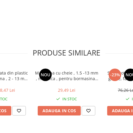
PRODUSE SIMILARE
ta din plastic
Mandrina cu cheie , 1.5 -13 mm
Set carote d
NOU
-23%
NO
na , 2 - 13 mm
, metalica , pentru bormasina ,
gresie, faian
 "
1/2 "
piese 3
8,47 Lei
29,49 Lei
76,26 L
STOC
IN STOC
COS
ADAUGA IN COS
ADAUGA I