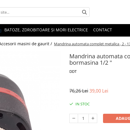
BATOZE, ZDROBITOARE ȘI MORI ELECTRICE
CONTACT
Accesorii masini de gaurit /
Mandrina automata complet metalica , 2 - 1
Mandrina automata com
bormasina 1/2 "
DDT
76,26 Lei
39,00 Lei
IN STOC
ADAUG