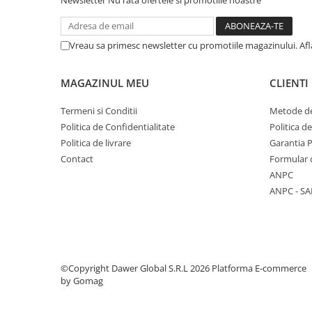
Newsletter
Nu rata ofertele si promotiile noastre
Accesorii Compresoare
Articole uz casnic
Vreau sa primesc newsletter cu promotiile magazinului. Af
Electrocasnice
MAGAZINUL MEU
CLIENTI
Intretinere locuinta
Iluminat si electrice
Termeni si Conditii
Metode de
Cabluri electrice si conductori
Politica de Confidentialitate
Politica d
Politica de livrare
Garantia 
Scule si unelte
Contact
Formular 
ANPC
Resigilate
ANPC - SA
Batoze, Zdrobitoare și Mori
electrice
Mori electrice
Mori electrice
©Copyright Dawer Global S.R.L 2026
Platforma E-commerce
by Gomag
Accesorii mori electrice
Batoze de porumb