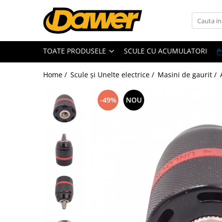
Toate Produsele
TOATE PRODUSELE
SCULE CU ACUMULATORI
Pompe apă și Hidrofoare
Home /
Scule și Unelte electrice /
Masini de gaurit /
Pompe submersibile
Hidrofoare
-49%
NOU
Pompe apa de suprafata
Pompe apa murdara
Pompe recirculare
Motopompe
Accesorii pompe
Scule și Unelte electrice
Masini de gaurit
Accesorii masini de gaurit