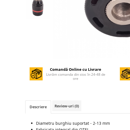
Masini de gaurit si insurubat
Circulare si fierastraie electrice
Masini de slefuit si polisat
Polizoare electrice
Accesorii polizare si slefuire
Polizoare electrice
Rindele electrice
Ciocane Rotopercutoare
Comandă Online cu Livrare
Livrăm comanda din stoc în 24-48 de
Suflante
ore
Motoburghie si Burghie
Mixere- Amestecatoare
Acumulatori si incarcatoare
Review-uri
(0)
Descriere
Aparate de sudura
Diametru burghiu suportat - 2-13 mm
Aparate sudura
Fabricata integral din OTEL