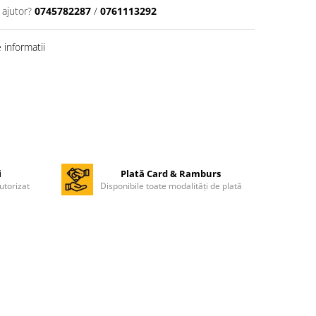
 ajutor?
0745782287
/
0761113292
informatii
i
Plată Card & Ramburs
utorizat
Disponibile toate modalități de plată