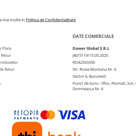
la mai multe in
Politica de Confidentialitate
DATE COMERCIALE
 Plata
Dawer Global S.R.L
e Retur
J40/5119/15.05.2020
Produselor
RO42503350
de Retur
Str. Rosia Montana Nr. 6
Sector 6, Bucuresti
L
Punct de lucru : Ilfov, Afumati, Sos
Domneasca Nr. 6