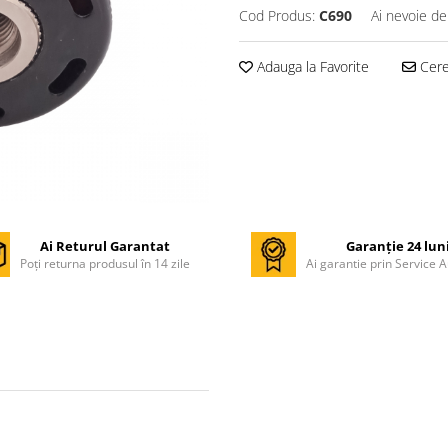
Cod Produs:
C690
Ai nevoie de
Adauga la Favorite
Cere 
Ai Returul Garantat
Garanție 24 lun
Poți returna produsul în 14 zile
Ai garantie prin Service A