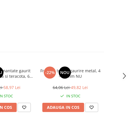
iamantate gaurit
Freza in trepte gaurire metal, 4
Freza pent
U
-22%
NOU
-29%
ta si teracota, 6
- 32 mm NU
3-53-67-73
ei
58,97 Lei
64,06 Lei
49,82 Lei
35,5
IN STOC
IN STOC
N COS
ADAUGA IN COS
ADAUG