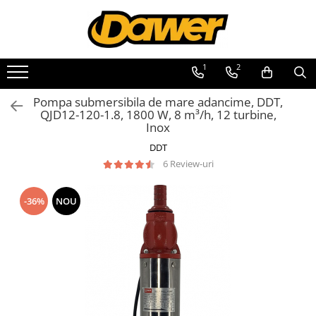
Toate Produsele
1
2
Pompe apă și Hidrofoare
Pompa submersibila de mare adancime, DDT,
Pompe submersibile
QJD12-120-1.8, 1800 W, 8 m³/h, 12 turbine,
Inox
Hidrofoare
DDT
Pompe apa de suprafata
6 Review-uri
Pompe apa murdara
Pompe recirculare
-36%
NOU
Motopompe
Accesorii pompe
Scule și Unelte electrice
Masini de gaurit
Accesorii masini de gaurit