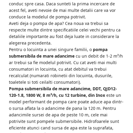
conduc spre casa. Daca sunteti la prima incercare de
Zdrobitoare struguri, fructe si
acest fel, aveti nevoie de mai multe detalii care va vor
legume
conduce la modelul de pompa potrivit.
Aveti deja o pompa de apa? Cea noua va trebui sa
Generatoare și Motoare
respecte multe dintre specificatiile celei vechi pentru ca
Motoare
detaliile importante au fost deja luate in considerare la
alegerea precedenta.
Motoare electrice
Pentru o locuinta a unei singure familii, o
pompa
Motoare pe benzina
submersibila de mare adancime
cu un debit de 1-2 m³/h
Generatoare
ar trebui sa fie modelul potrivit. Cu cat aveti mai multi
consumatori in locuinta, cu atat debitul va trebui
Pachete
recalculat (numarati robinetii din locuinta, dusurile,
toaletele si toti ceilalti consumatori).
Set chei, tubulare, truse chei
Pompa submersibila de mare adancime, DDT, QJD12-
120-1.8, 1800 W, 8 m³/h, cu 12 turbine, din Inox
este un
model performant de pompa care poate aduce apa dintr-
o sursa aflata la o adancime de pana la 120 m. Pentru
adancimile sursei de apa de peste 10 m, cele mai
potrivite sunt pompele submersibile. Hidrofoarele sunt
eficiente atunci cand sursa de apa este la suprafata,