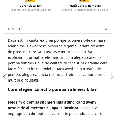
Garanție 24 luni
Plată Card & Ramburs
Accesorii Compresoare
Ai garantie prin Service Autorizat
Disponibile toate modalități de plată
Articole uz casnic
Electrocasnice
Descriere
Intretinere locuinta
Iluminat si electrice
Daca esti in cautarea unei pompe submersibile de mare
adancime, Dawer.ro iti propune o gama variata de astfel
Cabluri electrice si conductori
de produse care sa-ti usureze munca si viata. Va
Scule si unelte
explicam in urmatoarele randuri cum alegeti corect o
pompa submersibila de calitate si care sunt detaliile care
Resigilate
fac diferenta intre modele. Daca aveti deja o astfel de
pompa, alegerea uneia noi nu ar trebui sa va puna prea
Batoze, Zdrobitoare și Mori
mult in dificultate.
electrice
Cum alegem corect o pompa submersibila?
Mori electrice
Mori electrice
Folosim o pompa submersibila atunci cand avem
Accesorii mori electrice
nevoie de alimentare cu apa in locuinta
. Aceasta va
Batoze de porumb
impinge apa din put si o va trimite pe conductele care