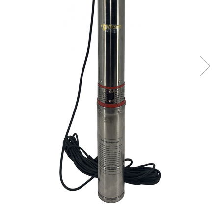
Masini de gaurit si insurubat
Circulare si fierastraie electrice
Masini de slefuit si polisat
Polizoare electrice
Accesorii polizare si slefuire
Polizoare electrice
Rindele electrice
Ciocane Rotopercutoare
Suflante
Motoburghie si Burghie
Mixere- Amestecatoare
Acumulatori si incarcatoare
Aparate de sudura
Aparate sudura