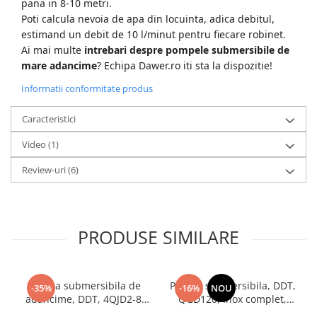
pana in 8-10 metri.
Poti calcula nevoia de apa din locuinta, adica debitul,
estimand un debit de 10 l/minut pentru fiecare robinet.
Ai mai multe
intrebari despre pompele submersibile de
mare adancime
? Echipa Dawer.ro iti sta la dispozitie!
Informatii conformitate produs
Caracteristici
Video
(1)
Review-uri
(6)
PRODUSE SIMILARE
Pompa submersibila de
Pompa submersibila, DDT,
-35%
-16%
NOU
adancime, DDT, 4QJD2-8,
QGD120, Inox complet,
1500 W, 8 turbine, 7 mc/h ,
suruburi inox, sita