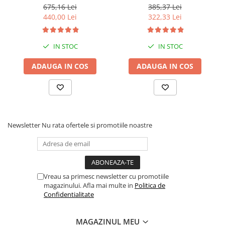
25 metri cablu
protectie, 20 m cablu, 120
675,16 Lei
385,37 Lei
m, 3 m³/h
440,00 Lei
322,33 Lei
IN STOC
IN STOC
ADAUGA IN COS
ADAUGA IN COS
Newsletter
Nu rata ofertele si promotiile noastre
Vreau sa primesc newsletter cu promotiile
magazinului. Afla mai multe in
Politica de
Confidentialitate
MAGAZINUL MEU