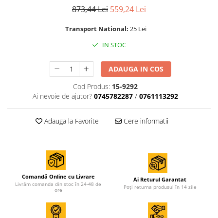
Accesorii de sudura
873,44 Lei
559,24 Lei
Transport National:
25 Lei
Drujbe
Drujbe
IN STOC
Accesorii si consumabile drujbe
ADAUGA IN COS
Motocoase
Cod Produs:
15-9292
Accesorii motocoase
Ai nevoie de ajutor?
0745782287
/
0761113292
Motocoase
Adauga la Favorite
Cere informatii
Casa, gradina si Bricolaj
Aparate lipit tevi
Gradinarit
Comandă Online cu Livrare
Aparate si masini gradinarit
Ai Returul Garantat
Livrăm comanda din stoc în 24-48 de
Poți returna produsul în 14 zile
Atomizoare si pompe de stropit
ore
Utilaje Gradinarit
Compresoare