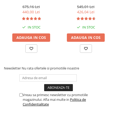
1500 W, 8 turbine, 7 mc/h ,
QJD120-1.5, 1500 W, Inox, 8
25 metri cablu
turbine
675,16 Lei
545,01 Lei
440,00 Lei
426,04 Lei
IN STOC
IN STOC
ADAUGA IN COS
ADAUGA IN COS
Newsletter
Nu rata ofertele si promotiile noastre
Vreau sa primesc newsletter cu promotiile
magazinului. Afla mai multe in
Politica de
Confidentialitate