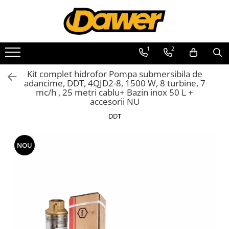
Toate Produsele
1
2
Pompe apă și Hidrofoare
Kit complet hidrofor Pompa submersibila de
Pompe submersibile
adancime, DDT, 4QJD2-8, 1500 W, 8 turbine, 7
mc/h , 25 metri cablu+ Bazin inox 50 L +
Hidrofoare
accesorii NU
Pompe apa de suprafata
DDT
Pompe apa murdara
Pompe recirculare
NOU
Motopompe
Accesorii pompe
Scule și Unelte electrice
Masini de gaurit
Accesorii masini de gaurit