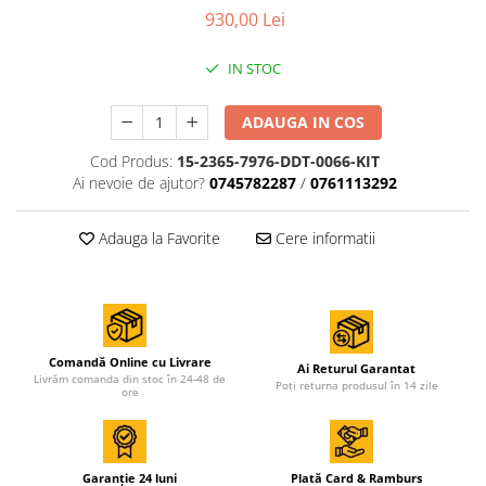
Accesorii de sudura
930,00 Lei
Drujbe
IN STOC
Drujbe
ADAUGA IN COS
Accesorii si consumabile drujbe
Cod Produs:
15-2365-7976-DDT-0066-KIT
Ai nevoie de ajutor?
0745782287
/
0761113292
Motocoase
Accesorii motocoase
Adauga la Favorite
Cere informatii
Motocoase
Casa, gradina si Bricolaj
Aparate lipit tevi
Gradinarit
Comandă Online cu Livrare
Ai Returul Garantat
Livrăm comanda din stoc în 24-48 de
Poți returna produsul în 14 zile
ore
Aparate si masini gradinarit
Atomizoare si pompe de stropit
Utilaje Gradinarit
Garanție 24 luni
Plată Card & Ramburs
Compresoare