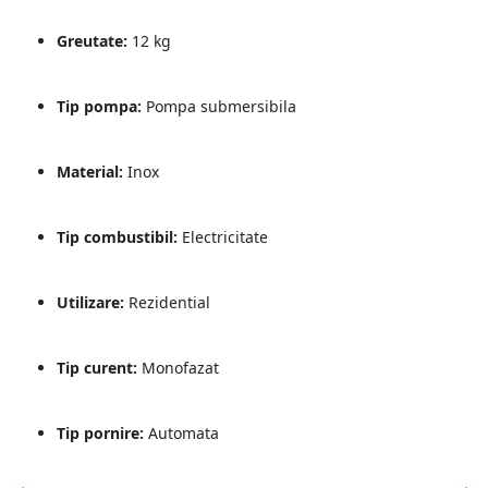
Zdrobitoare struguri, fructe si
legume
Greutate:
12 kg
Generatoare și Motoare
Tip pompa:
Pompa submersibila
Motoare
Motoare electrice
Material:
Inox
Motoare pe benzina
Generatoare
Tip combustibil:
Electricitate
Pachete
Utilizare:
Rezidential
Set chei, tubulare, truse chei
Tip curent:
Monofazat
Tip pornire:
Automata