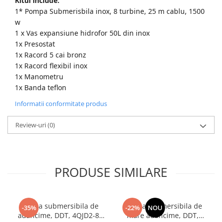
Kitul include:
1* Pompa Submerisbila inox, 8 turbine, 25 m cablu, 1500
w
1 x Vas expansiune hidrofor 50L din inox
1x Presostat
1x Racord 5 cai bronz
1x Racord flexibil inox
1x Manometru
1x Banda teflon
Informatii conformitate produs
Review-uri
(0)
PRODUSE SIMILARE
Pompa submersibila de
Pompa submersibila de
-35%
-22%
NOU
adancime, DDT, 4QJD2-8,
mare adancime, DDT,