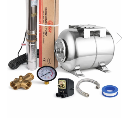
Masini de gaurit si insurubat
Circulare si fierastraie electrice
Masini de slefuit si polisat
Polizoare electrice
Accesorii polizare si slefuire
Polizoare electrice
Rindele electrice
Ciocane Rotopercutoare
Suflante
Motoburghie si Burghie
Mixere- Amestecatoare
Acumulatori si incarcatoare
Aparate de sudura
Aparate sudura