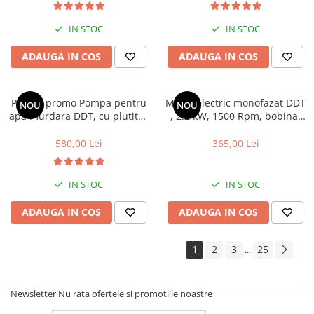
IN STOC
IN STOC
ADAUGA IN COS
ADAUGA IN COS
Pachet promo Pompa pentru
Motor electric monofazat DDT
NOU
NOU
apa murdara DDT, cu plutitor
, 2.2 kW, 1500 Rpm, bobinaj
si tocator , 3000 W , Adancime
cupru, cu protectie la
evacuare maxim 8 Metri, corp
suprasarcina
580,00 Lei
365,00 Lei
inox + Furtunul de pompier 2''
20 m, 8 bari, cu cuple
IN STOC
IN STOC
ADAUGA IN COS
ADAUGA IN COS
1
2
3
25
...
Newsletter
Nu rata ofertele si promotiile noastre