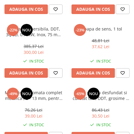
ADAUGA IN COS
ADAUGA IN COS
Pompa submersibila, DDT,
Supapa de sens, 1 tol
-22%
NOU
-23%
3QGD, 0.75kW, Inox, 75 mm
diametru
48,81 Lei
385,37 Lei
37,62 Lei
300,00 Lei
IN STOC
IN STOC
ADAUGA IN COS
ADAUGA IN COS
Mandrina automata complet
Sarpe pentru desfundat si
-49%
NOU
-65%
NOU
metalica , 2 - 13 mm, pentru
curatat tevi, DDT, grosime 8
bormasina 1/2 "
mm, lungime 5 metri
76,26 Lei
86,43 Lei
39,00 Lei
30,50 Lei
IN STOC
IN STOC