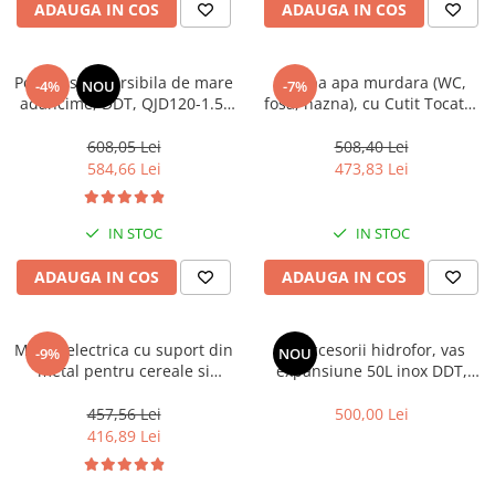
ADAUGA IN COS
ADAUGA IN COS
Pompa submersibila de mare
Pompa apa murdara (WC,
-4%
NOU
-7%
adancime, DDT, QJD120-1.5,
fosa, hazna), cu Cutit Tocator
1500 W, Inox, 8 turbine, apa
si Plutitor, DDT, WQCD-2-3.0,
curata + Presostat electronic
3000W + Furtun pompier, 20
608,05 Lei
508,40 Lei
metri, 2 toli,MAX 20m³/h
584,66 Lei
473,83 Lei
IN STOC
IN STOC
ADAUGA IN COS
ADAUGA IN COS
Moara electrica cu suport din
Kit accesorii hidrofor, vas
-9%
NOU
metal pentru cereale si
expansiune 50L inox DDT,
stiuleti, DDT-TOP,Cuva Mare,
presostat, manometru, racord
20 ciocanele, motor 4.2 kw,
5 cai bronz, furtun racord
457,56 Lei
500,00 Lei
3000 rpm, 320 kg/h, 4 site de
inox cu cot 60cm NU
416,89 Lei
rezerva, bonus sac,
surubelnita si perie. Buton