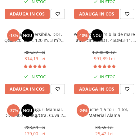
on/off
IN STOC
IN STOC
ADAUGA IN COS
ADAUGA IN COS
Pompa submersibila, DDT,
Pompa submersibila de mare
-18%
NOU
-18%
NOU
QGD120, Inox, 120 m, 3 m³/h,
adancime, DDT, 4SDM3-11,
20 m cablu
1800 W, 8 m³/h, 11 turbine,
Inox, 30 m cablu
385,37 Lei
1.208,98 Lei
314,19 Lei
991,39 Lei
IN STOC
IN STOC
ADAUGA IN COS
ADAUGA IN COS
Zdrobitor Struguri Manual,
Reductie 1,5 toli - 1 tol,
-37%
NOU
-24%
DDT, 300-350Kg/Ora, Cuva 25
Material Alama
Litri
283,69 Lei
33,55 Lei
179,00 Lei
25,42 Lei