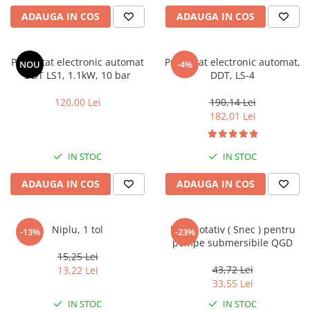
ADAUGA IN COS
ADAUGA IN COS
Presostat electronic automat
Presostat electronic automat,
NOU
-4%
DDT LS1, 1.1kW, 10 bar
DDT, LS-4
120,00 Lei
190,14 Lei
182,01 Lei
IN STOC
IN STOC
ADAUGA IN COS
ADAUGA IN COS
Niplu, 1 tol
Melc rotativ ( Snec ) pentru
-13%
-23%
pompe submersibile QGD
15,25 Lei
43,72 Lei
13,22 Lei
33,55 Lei
IN STOC
IN STOC