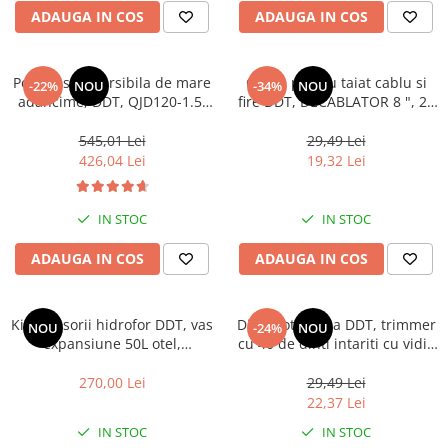
Mixere- Amestecatoare
Scule si unelte
ADAUGA IN COS
ADAUGA IN COS
Acumulatori si incarcatoare
Pompa submersibila de mare
Cleste pentru taiat cablu si
-22%
NOU
-34%
NOU
adancime, DDT, QJD120-1.5,
fire DDT, DECABLATOR 8 ", 20
1500 W, Inox, 8 turbine
mm
545,01 Lei
29,49 Lei
426,04 Lei
19,32 Lei
IN STOC
IN STOC
ADAUGA IN COS
ADAUGA IN COS
Kit accesorii hidrofor DDT, vas
Disc motocoasa DDT, trimmer
NOU
-24%
NOU
expansiune 50L otel,
cu 40 de dinti intariti cu vidia
presostat, manometru, racord
nr 10, 255 mm
5 cai bronz, furtun racord
270,00 Lei
29,49 Lei
inox cu cot 60cm
22,37 Lei
IN STOC
IN STOC