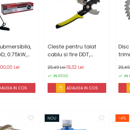
bmersibila,
Cleste pentru taiat
Disc
75kW,
cablu si fire DDT,
trim
 mm diametru
DECABLATOR 8 ", 20
intar
00,00 Lei
19,32 Lei
29,49 Lei
29,49
mm
255
IN STOC
IN
DAUGA IN COS
ADAUGA IN COS
NOU
-4%