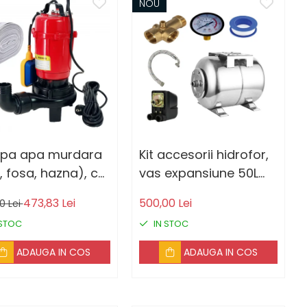
NOU
pa apa murdara
Kit accesorii hidrofor,
 fosa, hazna), cu
vas expansiune 50L
t Tocator si
inox DDT, presostat,
473,83 Lei
500,00 Lei
0 Lei
itor, DDT, WQCD-
manometru, racord 5
 STOC
IN STOC
0, 3000W + Furtun
cai bronz, furtun
ier, 20 metri, 2
racord inox cu cot
ADAUGA IN COS
ADAUGA IN COS
,MAX 20m³/h
60cm NU