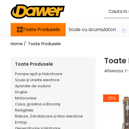
Toate Produsele
Toate Produsele
Scule cu acumulatori
Pompe apă și Hidrofoare
Home /
Toate Produsele
Pompe submersibile
Hidrofoare
Toate
Pompe apa de suprafata
Toate Produsele
Afiseaza:
1-
Pompe apa murdara
Pompe apă și Hidrofoare
Scule și Unelte electrice
Pompe recirculare
Aparate de sudura
Motopompe
Drujbe
Motocoase
-35%
Accesorii pompe
Casa, gradina si Bricolaj
Resigilate
Batoze, Zdrobitoare și Mori electrice
Scule și Unelte electrice
Emtop
Masini de gaurit
Generatoare și Motoare