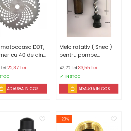
 motocoasa DDT,
Melc rotativ ( Snec )
mer cu 40 de dinti
pentru pompe
iti cu vidia nr 10,
submersibile QGD
22,37 Lei
33,55 Lei
 Lei
43,72 Lei
 mm
 STOC
IN STOC
ADAUGA IN COS
ADAUGA IN COS
-23%