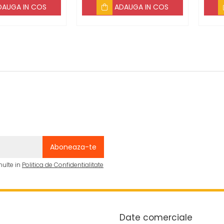
rtunul de
DAUGA IN COS
ADAUGA IN COS
'' 20 m, 8
cuple
multe in
Politica de Confidentialitate
Date comerciale