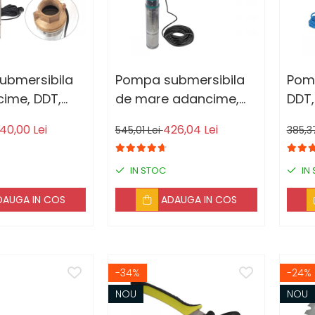
ubmersibila
Pompa submersibila
Pomp
ime, DDT,
de mare adancime,
DDT,
 1500 W, 8
DDT, QJD120-1.5, 1500
comp
40,00 Lei
426,04 Lei
545,01 Lei
385,3
7 mc/h , 25
W, Inox, 8 turbine
inox
blu
m ca
IN STOC
IN
DAUGA IN COS
ADAUGA IN COS
-34%
-24%
NOU
NOU