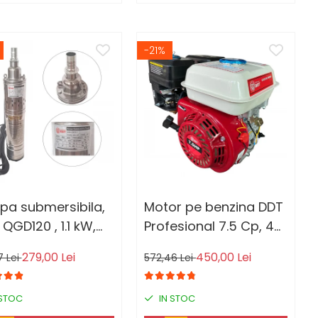
sac, surubelnita si
perie. Buton on/off
-21%
a submersibila,
Motor pe benzina DDT
 QGD120 , 1.1 kW,
Profesional 7.5 Cp, 4
, 3 m³/h, 120 m
timpi, 200 CC, 3.6 L
279,00 Lei
450,00 Lei
7 Lei
572,46 Lei
Rezervor, Fulie inclusa
 STOC
IN STOC