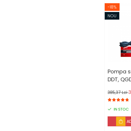
-18%
NOU
Pompa su
DDT, QGD1
m, 3 m³/
3
385,37 Lei
IN STOC
A