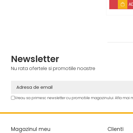
inox + Fu
A
pompier 2
bari, cu 
Newsletter
Nu rata ofertele si promotiile noastre
Vreau sa primesc newsletter cu promotiile magazinului. Afla mai 
Magazinul meu
Clienti