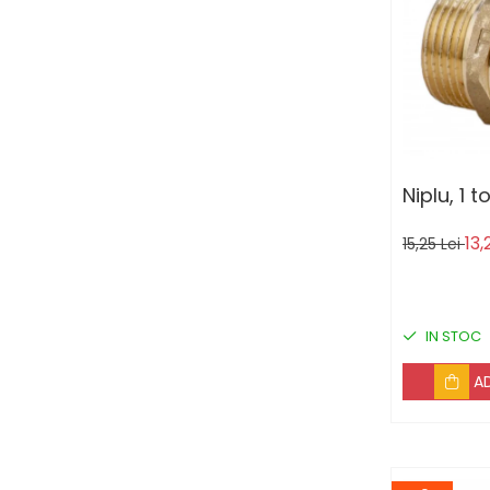
Gradinarit
Aparate si masini gradinarit
Atomizoare si pompe de stropit
Utilaje Gradinarit
Compresoare
Accesorii Compresoare
Niplu, 1 to
Articole uz casnic
Electrocasnice
13,
15,25 Lei
Intretinere locuinta
Iluminat si electrice
IN STOC
Cabluri electrice si conductori
Scule si unelte
A
Resigilate
Batoze, Zdrobitoare și Mori