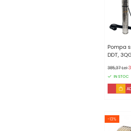
Aparate de sudura
Aparate sudura
Accesorii de sudura
Drujbe
Pompa su
Drujbe
DDT, 3QGD, 0.
Accesorii si consumabile
Inox, 75
drujbe
3
385,37 Lei
IN STOC
Motocoase
A
Accesorii motocoase
Motocoase
Casa, gradina si Bricolaj
-13%
Aparate lipit tevi