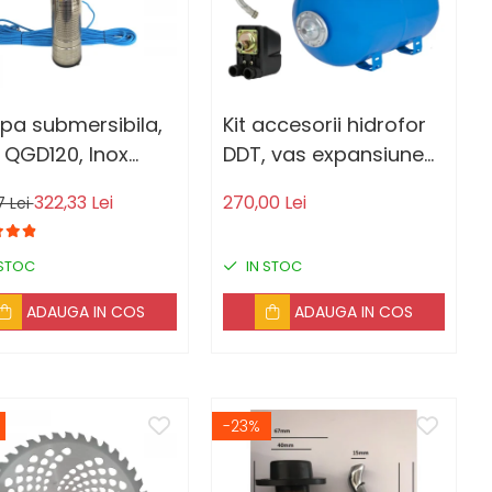
a submersibila,
Kit accesorii hidrofor
 QGD120, Inox
DDT, vas expansiune
let, suruburi
50L otel, presostat,
322,33 Lei
270,00 Lei
7 Lei
, sita protectie, 20
manometru, racord 5
blu, 120 m, 3 m³/h
cai bronz, furtun
 STOC
IN STOC
racord inox cu cot
60cm
ADAUGA IN COS
ADAUGA IN COS
-23%