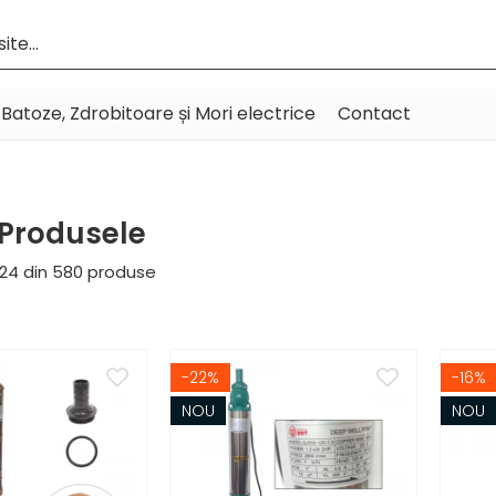
Batoze, Zdrobitoare și Mori electrice
Contact
 Produsele
24
din
580
produse
-22%
-16%
NOU
NOU