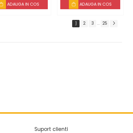
ADAUGA IN COS
ADAUGA IN COS
1
2
3
25
...
Suport clienti