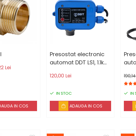
l
Presostat electronic
Pres
automat DDT LS1, 1.1kW,
auto
22 Lei
10 bar
120,00 Lei
190,14
IN STOC
IN
DAUGA IN COS
ADAUGA IN COS