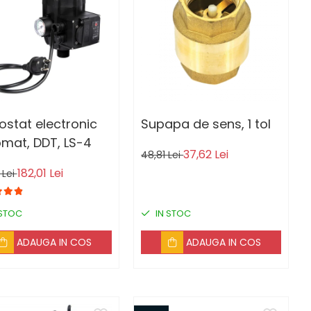
ostat electronic
Supapa de sens, 1 tol
mat, DDT, LS-4
37,62 Lei
48,81 Lei
182,01 Lei
 Lei
 STOC
IN STOC
ADAUGA IN COS
ADAUGA IN COS