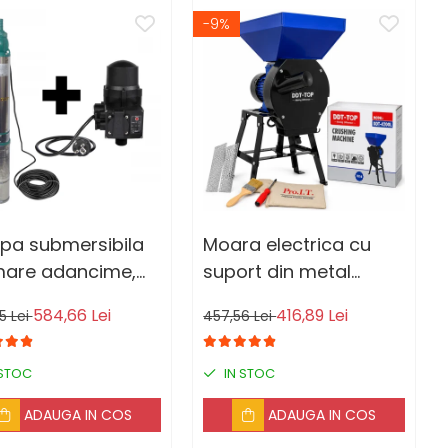
-9%
pa submersibila
Moara electrica cu
mare adancime,
suport din metal
 QJD120-1.5, 1500
pentru cereale si
584,66 Lei
416,89 Lei
5 Lei
457,56 Lei
nox, 8 turbine, apa
stiuleti, DDT-TOP,Cuva
ta + Presostat
Mare, 20 ciocanele,
 STOC
IN STOC
tronic
motor 4.2 kw, 3000
rpm, 320 kg/h, 4 site
ADAUGA IN COS
ADAUGA IN COS
de rezerva, bonus