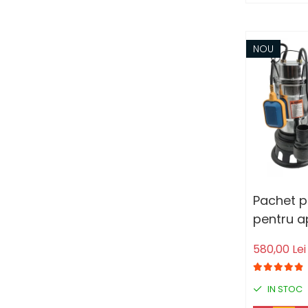
NOU
Pachet 
pentru 
DDT, cu p
580,00 Lei
tocator ,
Adancim
IN STOC
maxim 8 