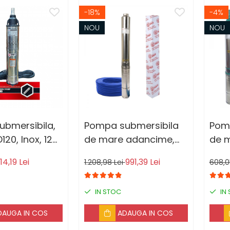
-18%
-4%
NOU
NOU
bmersibila,
Pompa submersibila
Pom
20, Inox, 120
de mare adancime,
de 
h, 20 m cablu
DDT, 4SDM3-11, 1800 W,
DDT,
14,19 Lei
991,39 Lei
1.208,98 Lei
608,0
8 m³/h, 11 turbine, Inox,
W, I
30 m cablu
cura
IN STOC
IN
elec
DAUGA IN COS
ADAUGA IN COS