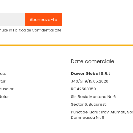
multe in
Politica de Confidentialitate
Date comerciale
lata
Dawer Global S.R.L
etur
J40/5119/15.05.2020
duselor
RO42503350
Retur
Str. Rosia Montana Nr. 6
Sector 6, Bucuresti
Punct de lucru : Ilfov, Afumati, S
Domneasca Nr. 6