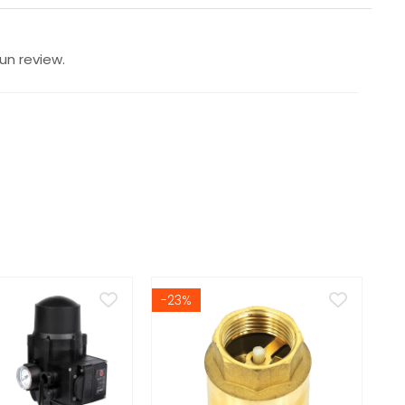
un review.
-23%
N