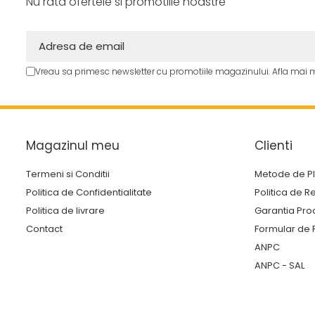
Nu rata ofertele si promotiile noastre
electrice
Mori electrice
Mori electrice
Accesorii mori electrice
Vreau sa primesc newsletter cu promotiile magazinului. Afla mai 
Batoze de porumb
Zdrobitoare struguri, fructe
si legume
Magazinul meu
Clienti
Generatoare și Motoare
Termeni si Conditii
Metode de P
Motoare
Politica de Confidentialitate
Politica de R
Motoare electrice
Politica de livrare
Garantia Pro
Motoare pe benzina
Contact
Formular de 
Generatoare
ANPC
ANPC - SAL
Pachete
Set chei, tubulare, truse chei