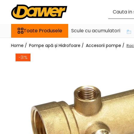
Toate Produsele
Toate Produsele
Scule cu acumulatori
Pompe apă și Hidrofoare
Home /
Pompe apă și Hidrofoare /
Accesorii pompe /
Pompe submersibile
Rac
Hidrofoare
-31%
Pompe apa de suprafata
Pompe apa murdara
Pompe recirculare
Motopompe
Accesorii pompe
Scule și Unelte electrice
Masini de gaurit