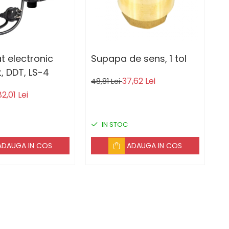
t electronic
Supapa de sens, 1 tol
K
, DDT, LS-4
v
37,62 Lei
48,81 Lei
i
82,01 Lei
50
m
c
IN STOC
i
ADAUGA IN COS
ADAUGA IN COS