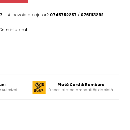
7
Ai nevoie de ajutor?
0745782287
/
0761113292
ere informatii
uni
Plată Card & Ramburs
e Autorizat
Disponibile toate modalități de plată