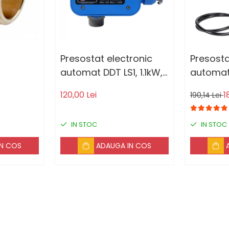
Presostat electronic
Presosta
automat DDT LS1, 1.1kW,
automat
10 bar
120,00 Lei
1
190,14 Lei
IN STOC
IN STOC
IN COS
ADAUGA IN COS