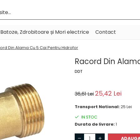
Batoze, Zdrobitoare și Mori electrice
Contact
ord Din Alama Cu 5 Cai Pentru Hidrofor
Racord Din Alama
DDT
25,42 Lei
36,61 Lei
Transport National:
25 Lei
IN STOC
Durata de livrare:
1
ADAUGA