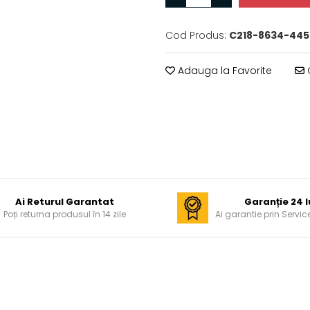
Cod Produs:
C218-8634-445
Adauga la Favorite
C
Ai Returul Garantat
Garanție 24 l
Poți returna produsul în 14 zile
Ai garantie prin Servic