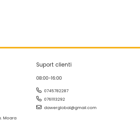
Suport clienti
08:00-16:00
0745782287
0761113292
dawerglobal@gmail.com
os. Moara