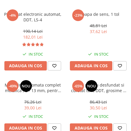
Accesorii Compresoare
Presostat electronic automat,
Supapa de sens, 1 tol
-4%
-23%
Articole uz casnic
DDT, LS-4
48,81 Lei
Electrocasnice
190,14 Lei
37,62 Lei
Intretinere locuinta
182,01 Lei
Iluminat si electrice
Cabluri electrice si conductori
IN STOC
IN STOC
Scule si unelte
ADAUGA IN COS
ADAUGA IN COS
Resigilate
Mandrina automata complet
Sarpe pentru desfundat si
-49%
NOU
-65%
NOU
Batoze, Zdrobitoare și Mori
metalica , 2 - 13 mm, pentru
curatat tevi, DDT, grosime 8
electrice
bormasina 1/2 "
mm, lungime 5 metri
76,26 Lei
86,43 Lei
Mori electrice
39,00 Lei
30,50 Lei
Mori electrice
IN STOC
IN STOC
Accesorii mori electrice
Batoze de porumb
ADAUGA IN COS
ADAUGA IN COS