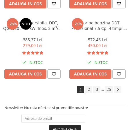
ADAUGA IN COS
ADAUGA IN COS
Pompa submersibila, DDT,
Motor pe benzina DDT
-28%
NOU
-21%
QGD120 , 1.1 kW, Inox, 3 m³/h,
Profesional 7.5 Cp, 4 timpi,
120 m
200 CC, 3.6 L Rezervor, Fulie
inclusa
385,37 Lei
572,46 Lei
279,00 Lei
450,00 Lei
IN STOC
IN STOC
ADAUGA IN COS
ADAUGA IN COS
1
2
3
25
...
Newsletter
Nu rata ofertele si promotiile noastre