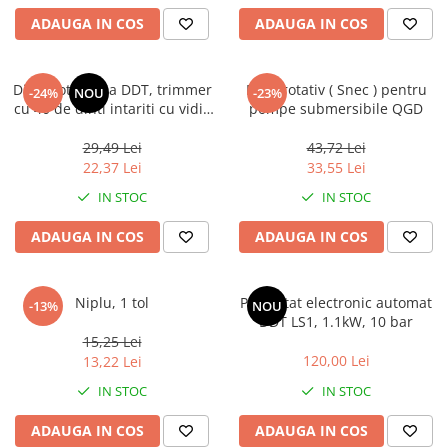
Accesorii de sudura
ADAUGA IN COS
ADAUGA IN COS
Drujbe
Drujbe
Disc motocoasa DDT, trimmer
Melc rotativ ( Snec ) pentru
-24%
NOU
-23%
cu 40 de dinti intariti cu vidia
pompe submersibile QGD
Accesorii si consumabile drujbe
nr 10, 255 mm
29,49 Lei
43,72 Lei
22,37 Lei
33,55 Lei
Motocoase
Accesorii motocoase
IN STOC
IN STOC
Motocoase
ADAUGA IN COS
ADAUGA IN COS
Casa, gradina si Bricolaj
Niplu, 1 tol
Presostat electronic automat
Aparate lipit tevi
-13%
NOU
DDT LS1, 1.1kW, 10 bar
Gradinarit
15,25 Lei
120,00 Lei
13,22 Lei
Aparate si masini gradinarit
IN STOC
IN STOC
Atomizoare si pompe de stropit
Utilaje Gradinarit
ADAUGA IN COS
ADAUGA IN COS
Compresoare