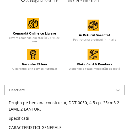
Adauga la Favorite
Cere informatii
Comandă Online cu Livrare
Ai Returul Garantat
Livrăm comanda din stoc în 24-48 de
Poți returna produsul în 14 zile
ore
Garanție 24 luni
Plată Card & Ramburs
Ai garantie prin Service Autorizat
Disponibile toate modalități de plată
Descriere
Drujba pe benzina,constructii, DDT 0050, 4.5 cp, 25cm3 2
LAME,2 LANTURI
Specificatii:
CARACTERISTICI GENERALE