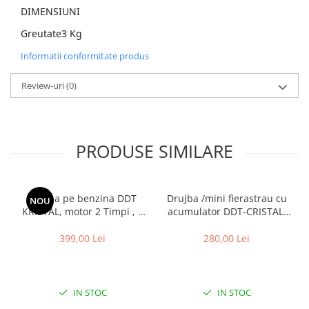
DIMENSIUNI
Greutate3 Kg
Informatii conformitate produs
Review-uri
(0)
PRODUSE SIMILARE
Drujba pe benzina DDT
Drujba /mini fierastrau cu
NOU
KRISTAL, motor 2 Timpi , 2
acumulator DDT-CRISTAL,
lame + 2 lanturi, 7 Cp, 58
21V,4A,Indicator procentaj
cmc, lama 50 cm , demaror
baterie, sistem de ungere
399,00 Lei
280,00 Lei
din magneziu,Pornire Easy-
automat, Lama+Lant
Start
12"Geanta transport ,Rosu-
Negru
IN STOC
IN STOC