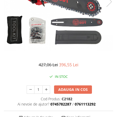
Mixere- Amestecatoare
Scule si unelte
Acumulatori si incarcatoare
427,06 Lei
396,55 Lei
IN STOC
ADAUGA IN COS
Cod Produs:
C2182
Ai nevoie de ajutor?
0745782287
/
0761113292