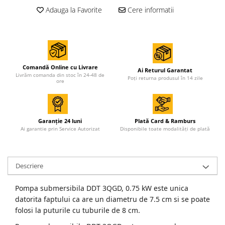
Adauga la Favorite
Cere informatii
Comandă Online cu Livrare
Ai Returul Garantat
Livrăm comanda din stoc în 24-48 de
Poți returna produsul în 14 zile
ore
Garanție 24 luni
Plată Card & Ramburs
Ai garantie prin Service Autorizat
Disponibile toate modalități de plată
Descriere
Pompa submersibila DDT 3QGD, 0.75 kW este unica
datorita faptului ca are un diametru de 7.5 cm si se poate
folosi la puturile cu tuburile de 8 cm.