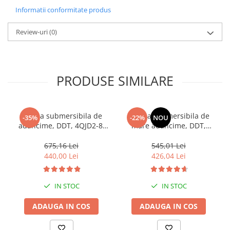
Informatii conformitate produs
Review-uri
(0)
PRODUSE SIMILARE
Pompa submersibila de
Pompa submersibila de
-35%
-22%
NOU
adancime, DDT, 4QJD2-8,
mare adancime, DDT,
1500 W, 8 turbine, 7 mc/h ,
QJD120-1.5, 1500 W, Inox, 8
25 metri cablu
turbine
675,16 Lei
545,01 Lei
440,00 Lei
426,04 Lei
IN STOC
IN STOC
ADAUGA IN COS
ADAUGA IN COS