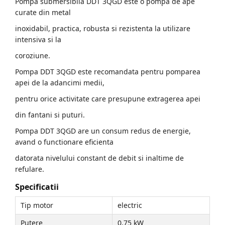
Pompa submersibila DDT 3QGD este o pompa de ape
curate din metal
inoxidabil, practica, robusta si rezistenta la utilizare
intensiva si la
coroziune.
Pompa DDT 3QGD este recomandata pentru pomparea
apei de la adancimi medii,
pentru orice activitate care presupune extragerea apei
din fantani si puturi.
Pompa DDT 3QGD are un consum redus de energie,
avand o functionare eficienta
datorata nivelului constant de debit si inaltime de
refulare.
Specificatii
Tip motor
electric
Putere
0.75 kW