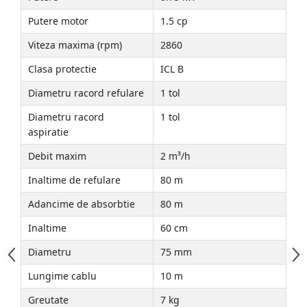
Putere motor
1.5 cp
Viteza maxima (rpm)
2860
Clasa protectie
ICL B
Diametru racord refulare
1 tol
Diametru racord
1 tol
aspiratie
Debit maxim
2 m³/h
Inaltime de refulare
80 m
Adancime de absorbtie
80 m
Inaltime
60 cm
Diametru
75 mm
Lungime cablu
10 m
Greutate
7 kg