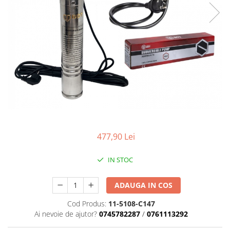
Mixere- Amestecatoare
Scule si unelte
Acumulatori si incarcatoare
477,90 Lei
IN STOC
ADAUGA IN COS
Cod Produs:
11-5108-C147
Ai nevoie de ajutor?
0745782287
/
0761113292