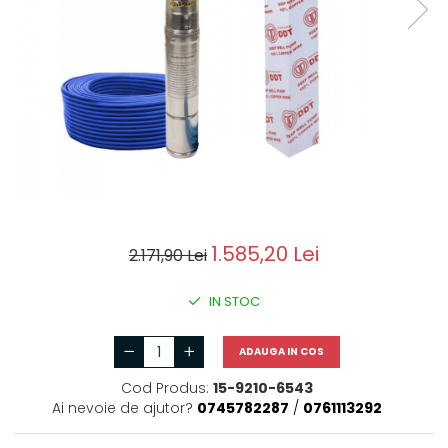
Motoburghie si Burghie
Scule si unelte
Mixere- Amestecatoare
Acumulatori si
incarcatoare
1.585,20 Lei
2.171,90 Lei
IN STOC
ADAUGA IN COS
Cod Produs:
15-9210-6543
Ai nevoie de ajutor?
0745782287
/
0761113292