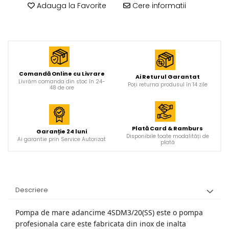
Adauga la Favorite
Cere informatii
Comandă Online cu Livrare
Ai Returul Garantat
Livrăm comanda din stoc în 24-
Poți returna produsul în 14 zile
48 de ore
Plată Card & Ramburs
Garanție 24 luni
Disponibile toate modalități de
Ai garantie prin Service Autorizat
plată
Descriere
Pompa de mare adancime 4SDM3/20(SS) este o pompa
profesionala care este fabricata din inox de inalta