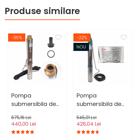
Produse similare
-35%
-22%
NOU
Pompa
Pompa
submersibila de
submersibila de
adancime, DDT,
mare adancime,
675,16 Lei
545,01 Lei
4QJD2-8, 1500 W,
DDT, QJD120-1.5,
440,00 Lei
426,04 Lei
8 turbine, 7 mc/h ,
1500 W, Inox, 8
25 metri cablu
turbine