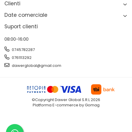
Clienti
Date comerciale
Suport clienti
08:00-16:00
0745782287
0761113292
dawerglobal@gmail.com
©Copyright Dawer Global S.R.L 2026
Platforma E-commerce by Gomag