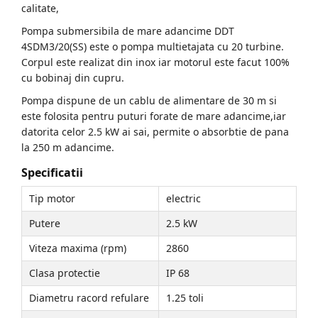
calitate,
Pompa submersibila de mare adancime DDT
4SDM3/20(SS) este o pompa multietajata cu 20 turbine.
Corpul este realizat din inox iar motorul este facut 100%
cu bobinaj din cupru.
Pompa dispune de un cablu de alimentare de 30 m si
este folosita pentru puturi forate de mare adancime,iar
datorita celor 2.5 kW ai sai, permite o absorbtie de pana
la 250 m adancime.
Specificatii
Tip motor
electric
Putere
2.5 kW
Viteza maxima (rpm)
2860
Clasa protectie
IP 68
Diametru racord refulare
1.25 toli