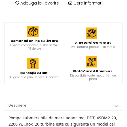
Adauga la Favorite
Cere informatii
Aparate de sudura
Aparate sudura
Accesorii de sudura
Drujbe
Comandă Online cu Livrare
Ai Returul Garantat
Livrăm comanda din stoc în 24-
Poți returna produsul în 14 zile
Drujbe
48 de ore
Accesorii si consumabile
drujbe
Plată Card & Ramburs
Garanție 24 luni
Disponibile toate modalități de
Ai garantie prin Service Autorizat
Motocoase
plată
Accesorii motocoase
Motocoase
Descriere
Casa, gradina si Bricolaj
Aparate lipit tevi
Pompa submersibila de mare adancime, DDT, 4SDM2-20,
2200 W, Inox, 20 turbine este cu siguranta un model cel