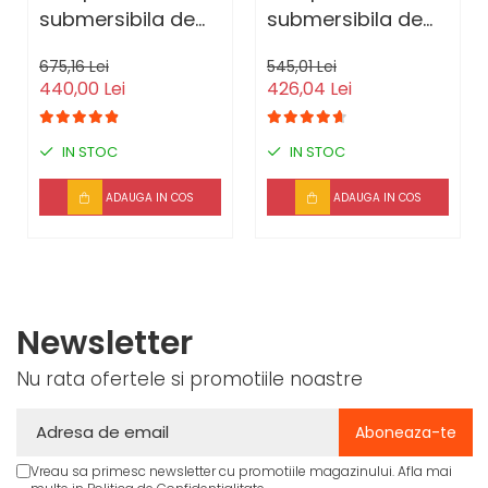
submersibila de
submersibila de
adancime, DDT,
mare adancime,
675,16 Lei
545,01 Lei
4QJD2-8, 1500 W,
DDT, QJD120-1.5,
440,00 Lei
426,04 Lei
8 turbine, 7 mc/h ,
1500 W, Inox, 8
25 metri cablu
turbine
IN STOC
IN STOC
ADAUGA IN COS
ADAUGA IN COS
Newsletter
Nu rata ofertele si promotiile noastre
Vreau sa primesc newsletter cu promotiile magazinului. Afla mai