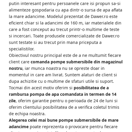
Gradinarit
putin interesant pentru persoanele care isi propun sa-si
alimenteze gospodaria cu apa dintr-o sursa de apa aflata
Aparate si masini gradinarit
la mare adancime. Modelul prezentat de Dawer.ro este
Atomizoare si pompe de stropit
eficient chiar si la adancimi de 160 m, iar materialele din
Utilaje Gradinarit
care a fost conceput au trecut printr-o multime de teste
Compresoare
si incercari. Toate produsele comercializate de Dawer.ro
sunt testate si au trecut prin mana priceputa a
Accesorii Compresoare
specialistilor.
Articole uz casnic
Obiectivul nostru principal este de a ne multumit fiecare
client care
comanda pompe submersibile din magazinul
Electrocasnice
nostru
, iar munca noastra nu se opreste doar in
Intretinere locuinta
momentul in care am livrat. Suntem alaturi de client si
dupa achizitie cu o multime de sfaturi utile si suport.
Iluminat si electrice
Tocmai din acest motiv oferim si
posibilitatea de a
Cabluri electrice si conductori
rambursa pompa de apa comandata in termen de 14
Scule si unelte
zile
, oferim garantie pentru o perioada de 24 de luni si
oferim clientului posibilitatea de a verifica coletul trimis
de echipa noastra.
Resigilate
Alegerea celei mai bune pompe submersibile de mare
adancime
poate reprezenta o provocare pentru fiecare
Batoze, Zdrobitoare și Mori