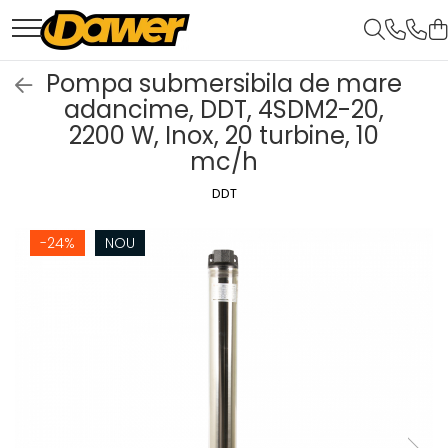
Toate Produsele
Pompa submersibila de mare
adancime, DDT, 4SDM2-20,
Pompe apă și Hidrofoare
2200 W, Inox, 20 turbine, 10
Pompe submersibile
mc/h
Hidrofoare
DDT
Pompe apa de suprafata
-24%
NOU
Pompe apa murdara
Pompe recirculare
Motopompe
Accesorii pompe
Scule și Unelte electrice
Masini de gaurit