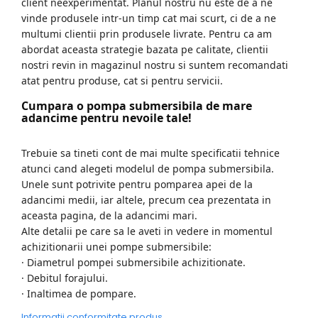
client neexperimentat. Planul nostru nu este de a ne
electrice
vinde produsele intr-un timp cat mai scurt, ci de a ne
Mori electrice
multumi clientii prin produsele livrate. Pentru ca am
Mori electrice
abordat aceasta strategie bazata pe calitate, clientii
nostri revin in magazinul nostru si suntem recomandati
Accesorii mori electrice
atat pentru produse, cat si pentru servicii.
Batoze de porumb
Cumpara o pompa submersibila de mare
Zdrobitoare struguri, fructe
adancime pentru nevoile tale!
si legume
Trebuie sa tineti cont de mai multe specificatii tehnice
Generatoare și Motoare
atunci cand alegeti modelul de pompa submersibila.
Motoare
Unele sunt potrivite pentru pomparea apei de la
adancimi medii, iar altele, precum cea prezentata in
Motoare electrice
aceasta pagina, de la adancimi mari.
Motoare pe benzina
Alte detalii pe care sa le aveti in vedere in momentul
Generatoare
achizitionarii unei pompe submersibile:
· Diametrul pompei submersibile achizitionate.
Pachete
· Debitul forajului.
· Inaltimea de pompare.
Set chei, tubulare, truse chei
Informatii conformitate produs