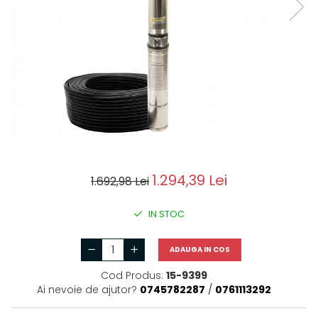
Accesorii masini de gaurit
Masini de gaurit si insurubat
Circulare si fierastraie
electrice
Masini de slefuit si polisat
Polizoare electrice
Accesorii polizare si slefuire
Polizoare electrice
Rindele electrice
1.294,39 Lei
1.692,98 Lei
Ciocane Rotopercutoare
IN STOC
Suflante
Motoburghie si Burghie
ADAUGA IN COS
Mixere- Amestecatoare
Cod Produs:
15-9399
Acumulatori si
Ai nevoie de ajutor?
0745782287
/
0761113292
incarcatoare