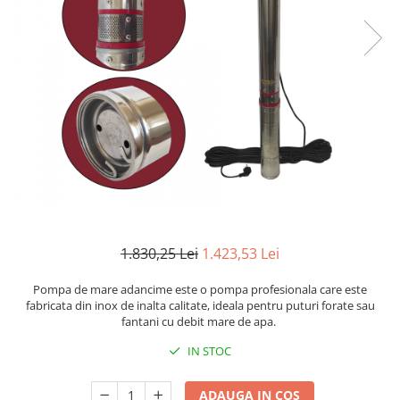
Mixere- Amestecatoare
Scule si unelte
Acumulatori si incarcatoare
1.830,25 Lei
1.423,53 Lei
Pompa de mare adancime este o pompa profesionala care este
fabricata din inox de inalta calitate, ideala pentru puturi forate sau
fantani cu debit mare de apa.
IN STOC
ADAUGA IN COS