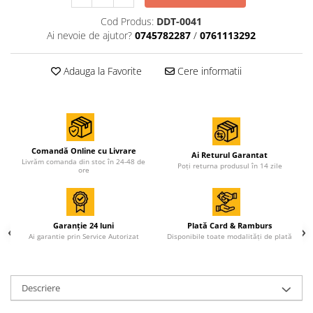
Cod Produs:
DDT-0041
Ai nevoie de ajutor?
0745782287
/
0761113292
Adauga la Favorite
Cere informatii
Comandă Online cu Livrare
Ai Returul Garantat
Livrăm comanda din stoc în 24-48 de
Poți returna produsul în 14 zile
ore
Garanție 24 luni
Plată Card & Ramburs
Ai garantie prin Service Autorizat
Disponibile toate modalități de plată
Descriere