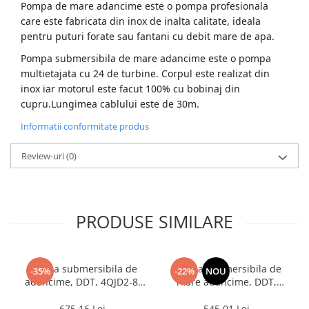
Pompa de mare adancime este o pompa profesionala
care este fabricata din inox de inalta calitate, ideala
pentru puturi forate sau fantani cu debit mare de apa.
Pompa submersibila de mare adancime este o pompa
multietajata cu 24 de turbine. Corpul este realizat din
inox iar motorul este facut 100% cu bobinaj din
cupru.Lungimea cablului este de 30m.
Informatii conformitate produs
Review-uri
(0)
PRODUSE SIMILARE
Pompa submersibila de
Pompa submersibila de
-35%
-22%
NOU
adancime, DDT, 4QJD2-8,
mare adancime, DDT,
1500 W, 8 turbine, 7 mc/h ,
QJD120-1.5, 1500 W, Inox, 8
25 metri cablu
turbine
675,16 Lei
545,01 Lei