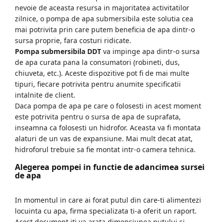
nevoie de aceasta resursa in majoritatea activitatilor
zilnice, o pompa de apa submersibila este solutia cea
mai potrivita prin care putem beneficia de apa dintr-o
sursa proprie, fara costuri ridicate.
Pompa submersibila DDT
va impinge apa dintr-o sursa
de apa curata pana la consumatori (robineti, dus,
chiuveta, etc.). Aceste dispozitive pot fi de mai multe
tipuri, fiecare potrivita pentru anumite specificatii
intalnite de client.
Daca pompa de apa pe care o folosesti in acest moment
este potrivita pentru o sursa de apa de suprafata,
inseamna ca folosesti un hidrofor. Aceasta va fi montata
alaturi de un vas de expansiune. Mai mult decat atat,
hidroforul trebuie sa fie montat intr-o camera tehnica.
Alegerea pompei in functie de adancimea sursei
de apa
In momentul in care ai forat putul din care-ti alimentezi
locuinta cu apa, firma specializata ti-a oferit un raport.
Acest document iti va arata dimensiunea putului si