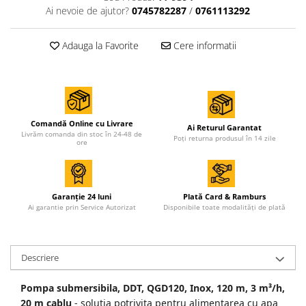
Ai nevoie de ajutor?
0745782287
/
0761113292
Adauga la Favorite
Cere informatii
Comandă Online cu Livrare
Ai Returul Garantat
Livrăm comanda din stoc în 24-48 de
Poți returna produsul în 14 zile
ore
Garanție 24 luni
Plată Card & Ramburs
Ai garantie prin Service Autorizat
Disponibile toate modalități de plată
Descriere
Pompa submersibila, DDT, QGD120, Inox, 120 m, 3 m³/h,
20 m cablu
- solutia potrivita pentru alimentarea cu apa