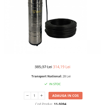
Mixere- Amestecatoare
Scule si unelte
Acumulatori si incarcatoare
385,37 Lei
314,19 Lei
Transport National:
28 Lei
IN STOC
ADAUGA IN COS
Cod Produs:
11-9394