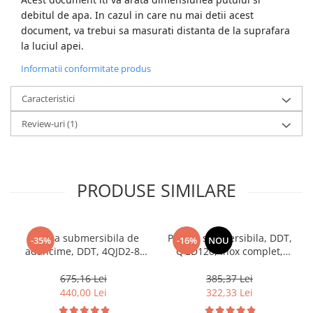
debitul de apa. In cazul in care nu mai detii acest
document, va trebui sa masurati distanta de la suprafara
la luciul apei.
Informatii conformitate produs
Caracteristici
Review-uri
(1)
PRODUSE SIMILARE
Pompa submersibila de
Pompa submersibila, DDT,
-35%
-16%
NOU
adancime, DDT, 4QJD2-8,
QGD120, Inox complet,
1500 W, 8 turbine, 7 mc/h ,
suruburi inox, sita
25 metri cablu
protectie, 20 m cablu, 120
675,16 Lei
385,37 Lei
m, 3 m³/h
440,00 Lei
322,33 Lei