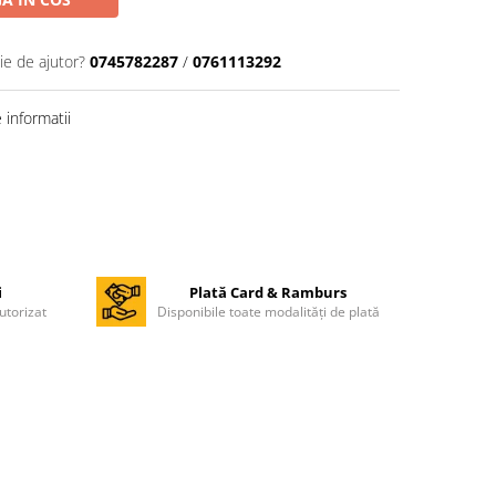
ie de ajutor?
0745782287
/
0761113292
informatii
i
Plată Card & Ramburs
utorizat
Disponibile toate modalități de plată