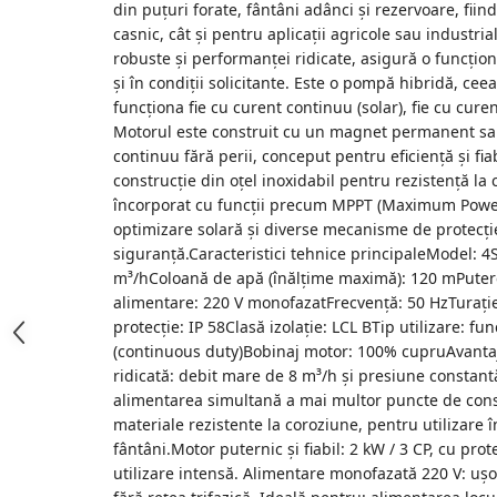
din puțuri forate, fântâni adânci și rezervoare, fiin
Accesorii de sudura
casnic, cât și pentru aplicații agricole sau industria
robuste și performanței ridicate, asigură o funcționa
Drujbe
și în condiții solicitante. Este o pompă hibridă, ce
Drujbe
funcționa fie cu curent continuu (solar), fie cu curen
Motorul este construit cu un magnet permanent sa
Accesorii si consumabile drujbe
continuu fără perii, conceput pentru eficiență și fia
construcție din oțel inoxidabil pentru rezistență la
Motocoase
încorporat cu funcții precum MPPT (Maximum Power
Accesorii motocoase
optimizare solară și diverse mecanisme de protecți
Motocoase
siguranță.Caracteristici tehnice principaleModel: 
m³/hColoană de apă (înălțime maximă): 120 mPute
alimentare: 220 V monofazatFrecvență: 50 HzTuraț
Casa, gradina si Bricolaj
protecție: IP 58Clasă izolație: LCL BTip utilizare: f
Aparate lipit tevi
(continuous duty)Bobinaj motor: 100% cupruAvantaje
Gradinarit
ridicată: debit mare de 8 m³/h și presiune constantă
alimentarea simultană a mai multor puncte de cons
Aparate si masini gradinarit
materiale rezistente la coroziune, pentru utilizare 
Atomizoare si pompe de stropit
fântâni.Motor puternic și fiabil: 2 kW / 3 CP, cu prot
Utilaje Gradinarit
utilizare intensă. Alimentare monofazată 220 V: ușo
Compresoare