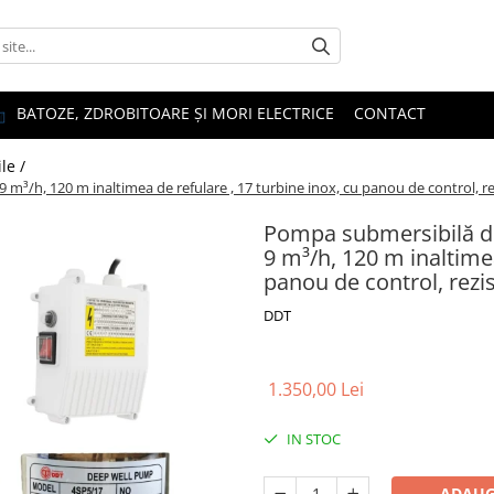
BATOZE, ZDROBITOARE ȘI MORI ELECTRICE
CONTACT
le /
³/h, 120 m inaltimea de refulare , 17 turbine inox, cu panou de control, rez
Pompa submersibilă d
9 m³/h, 120 m inaltimea
panou de control, rezis
DDT
1.350,00 Lei
IN STOC
ADAUG