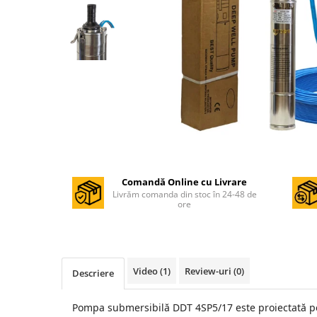
Masini de gaurit si insurubat
Circulare si fierastraie electrice
Masini de slefuit si polisat
Polizoare electrice
Accesorii polizare si slefuire
Polizoare electrice
Rindele electrice
Ciocane Rotopercutoare
Comandă Online cu Livrare
Suflante
Livrăm comanda din stoc în 24-48 de
Motoburghie si Burghie
ore
Mixere- Amestecatoare
Acumulatori si incarcatoare
Video
(1)
Review-uri
(0)
Descriere
Aparate de sudura
Aparate sudura
Pompa submersibilă DDT 4SP5/17 este proiectată p