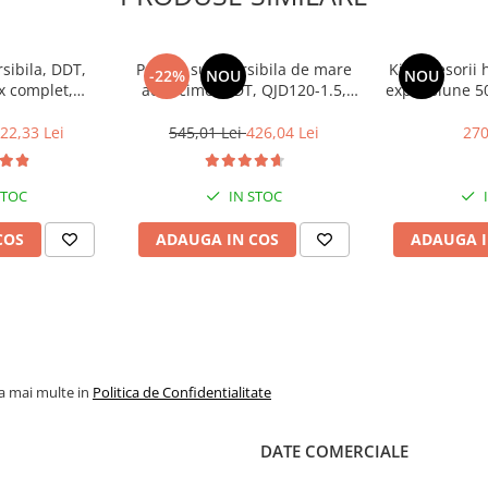
ibila, DDT,
Pompa submersibila de mare
Kit accesorii
-22%
NOU
NOU
x complet,
adancime, DDT, QJD120-1.5,
expansiune 50L
a protectie, 20
1500 W, Inox, 8 turbine
manometru, ra
 m, 3 m³/h
furtun racord
22,33 Lei
545,01 Lei
426,04 Lei
270
STOC
IN STOC
COS
ADAUGA IN COS
ADAUGA I
la mai multe in
Politica de Confidentialitate
DATE COMERCIALE