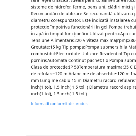
fără rețea trifazică. Ideală pentru: alimentarea locuin
sisteme de hidrofor, ferme, pensiuni, clădiri mici și 
Accesorii Compresoare
Recomandări de utilizare Se recomandă utilizarea p
Articole uz casnic
diametru corespunzător. Este indicată instalarea c
protecție împotriva funcționării în gol.Pompa trebu
Electrocasnice
în apă în timpul funcționării.Utilizat pentru:Apa c
Intretinere locuinta
Tensiune Alimentare:220 V Viteza maxima(rpm):286
Iluminat si electrice
Greutate:15 kg Tip pompa:Pompa submersibila Mater
combustibil:Electricitate Utilizare:Rezidential Tip 
Cabluri electrice si conductori
pornire:Automata Continut pachet:1 x Pompa submer
Scule si unelte
Clasa de protectie:IP 58Temperatura maxima:35 C 
de refulare:120 m Adancime de absorbtie:120 m In
Resigilate
mm Lungime cablu:15 m Diametru racord refulare:
inch(1 tol), 1.5 inch( 1.5 toli ) Diametru racord asp
Batoze, Zdrobitoare și Mori
inch(1 tol), 1.5 inch( 1.5 toli)
electrice
Informatii conformitate produs
Mori electrice
Mori electrice
Accesorii mori electrice
Batoze de porumb