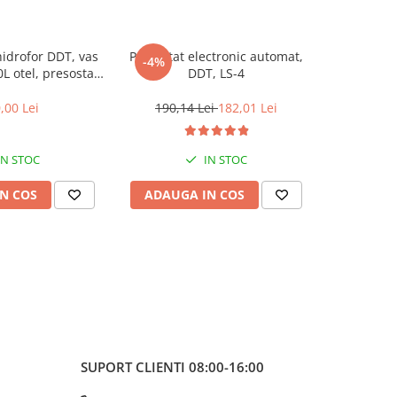
 hidrofor DDT, vas
Presostat electronic automat,
Pompa s
-4%
-22%
 otel, presostat,
DDT, LS-4
3QGD, 0.75kW, Inox, 75 mm
cord 5 cai bronz,
 inox cu cot 60cm
,00 Lei
190,14 Lei
182,01 Lei
385,3
IN STOC
IN STOC
N COS
ADAUGA IN COS
ADAUG
SUPORT CLIENTI
08:00-16:00