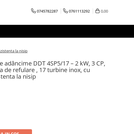
0745782287
0761113292
0,00
istenta la nisip
e adâncime DDT 4SP5/17 – 2 kW, 3 CP,
 de refulare , 17 turbine inox, cu
tenta la nisip
A IN COS