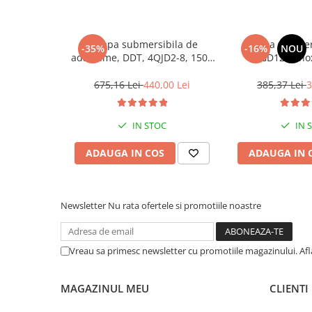
Zdrobitoare struguri, fructe si
legume
Pompa submersibila de
Pompa submers
-35%
-16%
NOU
adancime, DDT, 4QJD2-8, 1500
QGD120, Ino
Generatoare și Motoare
W, 8 turbine, 7 mc/h , 25 metri
suruburi inox, sit
Motoare
cablu
m cablu, 120
675,16 Lei
440,00 Lei
385,37 Lei
3
Motoare electrice
Motoare pe benzina
IN STOC
IN 
Generatoare
ADAUGA IN COS
ADAUGA IN 
Pachete
Set chei, tubulare, truse chei
Newsletter
Nu rata ofertele si promotiile noastre
Vreau sa primesc newsletter cu promotiile magazinului. Af
MAGAZINUL MEU
CLIENTI