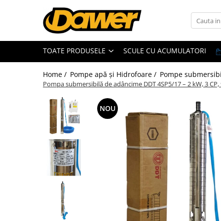
Toate Produsele
TOATE PRODUSELE
SCULE CU ACUMULATORI
Pompe apă și Hidrofoare
Home /
Pompe apă și Hidrofoare /
Pompe submersibi
Pompe submersibile
Pompa submersibilă de adâncime DDT 4SP5/17 – 2 kW, 3 CP, 9 m
Hidrofoare
Pompe apa de suprafata
NOU
Pompe apa murdara
Pompe recirculare
Motopompe
Accesorii pompe
Scule și Unelte electrice
Masini de gaurit
Accesorii masini de gaurit