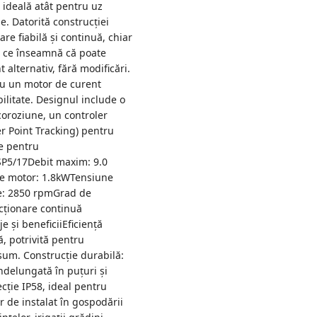
d ideală atât pentru uz
le. Datorită construcției
re fiabilă și continuă, chiar
ea ce înseamnă că poate
t alternativ, fără modificări.
u un motor de curent
bilitate. Designul include o
 coroziune, un controler
 Point Tracking) pentru
e pentru
4SP5/17Debit maxim: 9.0
re motor: 1.8kWTensiune
ie: 2850 rpmGrad de
uncționare continuă
 și beneficiiEficiență
, potrivită pentru
um. Construcție durabilă:
îndelungată în puțuri și
ecție IP58, ideal pentru
r de instalat în gospodării