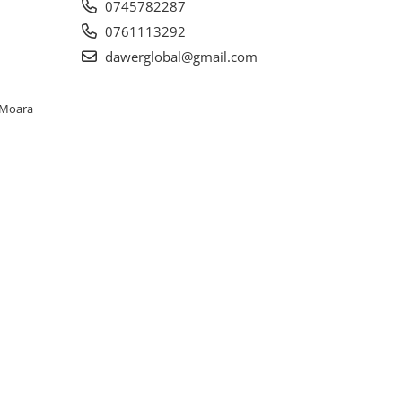
0745782287
0761113292
dawerglobal@gmail.com
. Moara