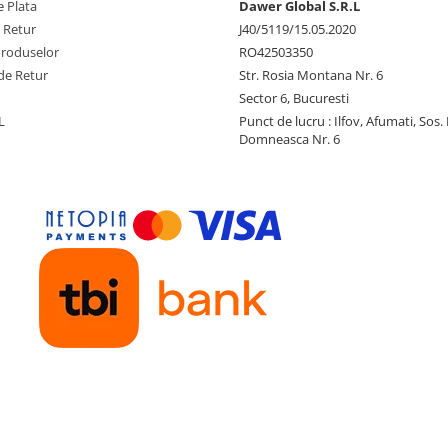
 Plata
Dawer Global S.R.L
e Retur
J40/5119/15.05.2020
Produselor
RO42503350
de Retur
Str. Rosia Montana Nr. 6
Sector 6, Bucuresti
L
Punct de lucru : Ilfov, Afumati, Sos
Domneasca Nr. 6