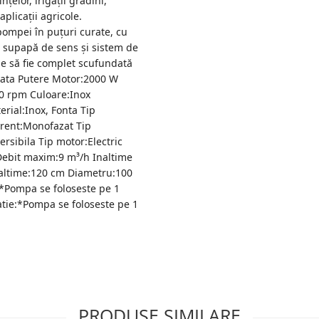
țelor, irigații grădini,
aplicații agricole.
ompei în puțuri curate, cu
u supapă de sens și sistem de
ie să fie complet scufundată
urata Putere Motor:2000 W
0 rpm Culoare:Inox
ial:Inox, Fonta Tip
curent:Monofazat Tip
sibila Tip motor:Electric
Debit maxim:9 m³/h Inaltime
altime:120 cm Diametru:100
*Pompa se foloseste pe 1
iratie:*Pompa se foloseste pe 1
PRODUSE SIMILARE