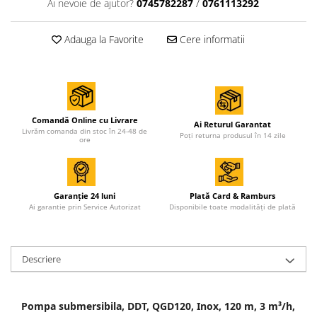
Ai nevoie de ajutor?
0745782287
/
0761113292
Adauga la Favorite
Cere informatii
Comandă Online cu Livrare
Ai Returul Garantat
Livrăm comanda din stoc în 24-48 de
Poți returna produsul în 14 zile
ore
Garanție 24 luni
Plată Card & Ramburs
Ai garantie prin Service Autorizat
Disponibile toate modalități de plată
Descriere
Pompa submersibila, DDT, QGD120, Inox, 120 m, 3 m³/h,