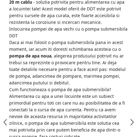
20 m cablu
- solutia potrivita pentru alimentarea cu apa
a locuintei tale! Acest model oferit de DDT este potrivit
pentru sursele de apa curata, este foarte accesibila si
rezistenta la coroziune si incercari mecanice.
Inlocuirea pompei de apa vechi cu o pompa submersibila
DDT
Daca ai mai folosit o pompa submersibila pana in acest
moment, iar acum iti doresti schimbarea acesteia cu o
pompa de apa noua
, alegerea produsului potrivit nu ar
trebui sa reprezinte o provocare pentru tine. Ai deja
toate detaliile necesare pentru a face acest pas: modelul
de pompa, adancimea de pompare, marimea pompei,
adancimea putului si debitul.
Cum functioneaza o pompa de apa submersibila?
Alimentarea cu apa a unei locuinte este un subiect
primordial pentru toti cei care nu au posibilitatea de a fi
conectati la o sursa de apa curenta. Pentru ca avem
nevoie de aceasta resursa in majoritatea activitatilor
zilnice, o pompa de apa submersibila este solutia cea
mai potrivita prin care putem beneficia de apa dintr-o
sursa proprie, fara costuri ridicate.