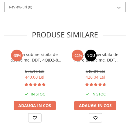
Review-uri
(0)
PRODUSE SIMILARE
Pompa submersibila de
Pompa submersibila de
-35%
-22%
NOU
adancime, DDT, 4QJD2-8,
mare adancime, DDT,
1500 W, 8 turbine, 7 mc/h ,
QJD120-1.5, 1500 W, Inox, 8
25 metri cablu
turbine
675,16 Lei
545,01 Lei
440,00 Lei
426,04 Lei
IN STOC
IN STOC
ADAUGA IN COS
ADAUGA IN COS