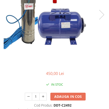
Mixere- Amestecatoare
Scule si unelte
Acumulatori si incarcatoare
450,00 Lei
IN STOC
ADAUGA IN COS
Cod Produs:
DDT-C2492