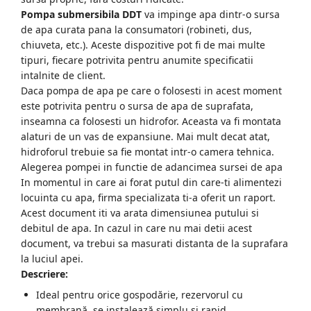
Pompa submersibila DDT
va impinge apa dintr-o sursa
de apa curata pana la consumatori (robineti, dus,
chiuveta, etc.). Aceste dispozitive pot fi de mai multe
tipuri, fiecare potrivita pentru anumite specificatii
intalnite de client.
Daca pompa de apa pe care o folosesti in acest moment
este potrivita pentru o sursa de apa de suprafata,
inseamna ca folosesti un hidrofor. Aceasta va fi montata
alaturi de un vas de expansiune. Mai mult decat atat,
hidroforul trebuie sa fie montat intr-o camera tehnica.
Alegerea pompei in functie de adancimea sursei de apa
In momentul in care ai forat putul din care-ti alimentezi
locuinta cu apa, firma specializata ti-a oferit un raport.
Acest document iti va arata dimensiunea putului si
debitul de apa. In cazul in care nu mai detii acest
document, va trebui sa masurati distanta de la suprafara
la luciul apei.
Descriere:
Ideal pentru orice gospodărie, rezervorul cu
membrană, se instalează simplu și rapid.