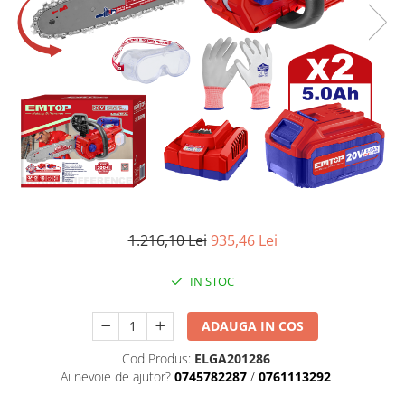
Masini de gaurit si insurubat
Circulare si fierastraie electrice
Masini de slefuit si polisat
Polizoare electrice
Accesorii polizare si slefuire
Polizoare electrice
Rindele electrice
Ciocane Rotopercutoare
Suflante
1.216,10 Lei
935,46 Lei
Motoburghie si Burghie
IN STOC
Mixere- Amestecatoare
Acumulatori si incarcatoare
ADAUGA IN COS
Cod Produs:
ELGA201286
Aparate de sudura
Ai nevoie de ajutor?
0745782287
/
0761113292
Aparate sudura