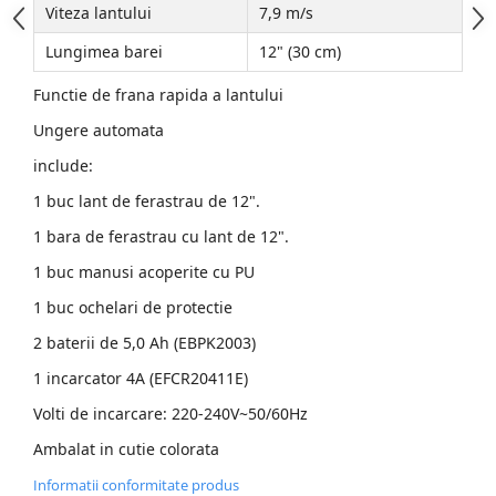
Viteza lantului
7,9 m/s
Accesorii Compresoare
Lungimea barei
12" (30 cm)
Articole uz casnic
Functie de frana rapida a lantului
Electrocasnice
Ungere automata
Intretinere locuinta
include:
Iluminat si electrice
1 buc lant de ferastrau de 12".
Cabluri electrice si conductori
Scule si unelte
1 bara de ferastrau cu lant de 12".
1 buc manusi acoperite cu PU
Resigilate
1 buc ochelari de protectie
Batoze, Zdrobitoare și Mori
2 baterii de 5,0 Ah (EBPK2003)
electrice
1 incarcator 4A (EFCR20411E)
Mori electrice
Volti de incarcare: 220-240V~50/60Hz
Mori electrice
Ambalat in cutie colorata
Accesorii mori electrice
Batoze de porumb
Informatii conformitate produs