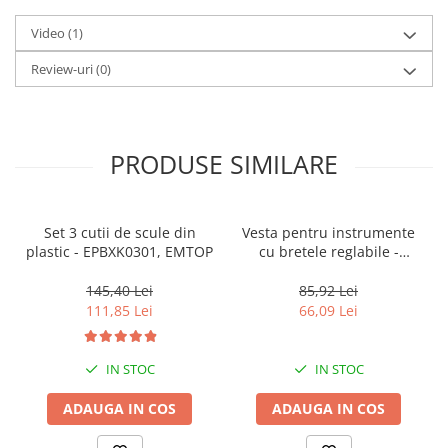
Zdrobitoare struguri, fructe si
Video
(1)
legume
Review-uri
(0)
Generatoare și Motoare
Motoare
Motoare electrice
PRODUSE SIMILARE
Motoare pe benzina
Generatoare
Set 3 cutii de scule din
Vesta pentru instrumente
Pachete
plastic - EPBXK0301, EMTOP
cu bretele reglabile -
ETVT1701, EMTOP
145,40 Lei
85,92 Lei
Set chei, tubulare, truse chei
111,85 Lei
66,09 Lei
IN STOC
IN STOC
ADAUGA IN COS
ADAUGA IN COS