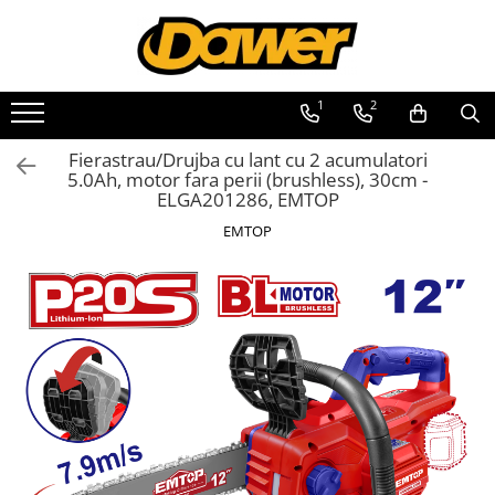
Toate Produsele
1
2
Pompe apă și Hidrofoare
Fierastrau/Drujba cu lant cu 2 acumulatori
Pompe submersibile
5.0Ah, motor fara perii (brushless), 30cm -
ELGA201286, EMTOP
Hidrofoare
EMTOP
Pompe apa de suprafata
Pompe apa murdara
Pompe recirculare
Motopompe
Accesorii pompe
Scule și Unelte electrice
Masini de gaurit
Accesorii masini de gaurit