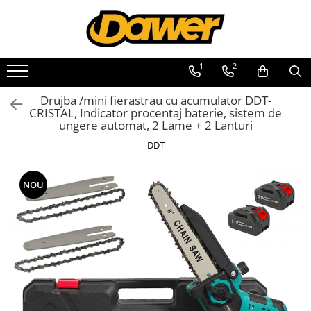
Toate Produsele
1
2
Pompe apă și Hidrofoare
Drujba /mini fierastrau cu acumulator DDT-
Pompe submersibile
CRISTAL, Indicator procentaj baterie, sistem de
ungere automat, 2 Lame + 2 Lanturi
Hidrofoare
DDT
Pompe apa de suprafata
Pompe apa murdara
NOU
Pompe recirculare
Motopompe
Accesorii pompe
Scule și Unelte electrice
Masini de gaurit
Accesorii masini de gaurit