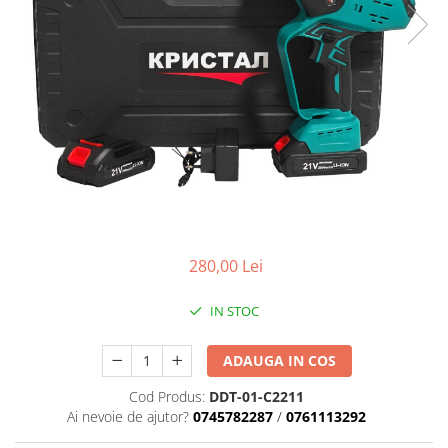
Masini de gaurit si insurubat
Circulare si fierastraie electrice
Masini de slefuit si polisat
Polizoare electrice
Accesorii polizare si slefuire
Polizoare electrice
Rindele electrice
Ciocane Rotopercutoare
Suflante
280,00 Lei
Motoburghie si Burghie
IN STOC
Mixere- Amestecatoare
Acumulatori si incarcatoare
ADAUGA IN COS
Cod Produs:
DDT-01-C2211
Aparate de sudura
Ai nevoie de ajutor?
0745782287
/
0761113292
Aparate sudura