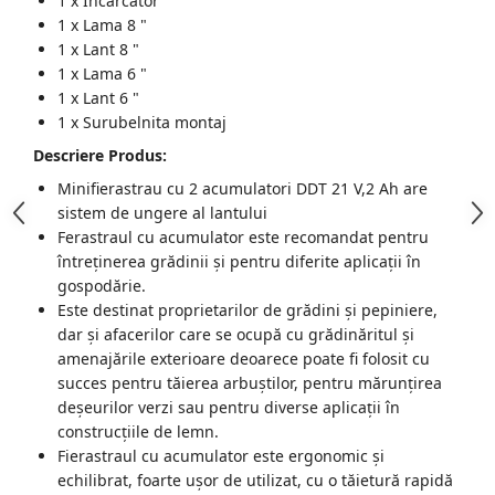
1 x Incarcator
1 x Lama 8 "
Accesorii Compresoare
1 x Lant 8 "
Articole uz casnic
1 x Lama 6 "
1 x Lant 6 "
Electrocasnice
1 x Surubelnita montaj
Intretinere locuinta
Descriere Produs:
Iluminat si electrice
Minifierastrau cu 2 acumulatori DDT 21 V,2 Ah are
Cabluri electrice si conductori
sistem de ungere al lantului
Scule si unelte
Ferastraul cu acumulator este recomandat pentru
întreținerea grădinii și pentru diferite aplicații în
gospodărie.
Resigilate
Este destinat proprietarilor de grădini și pepiniere,
dar și afacerilor care se ocupă cu grădinăritul și
Batoze, Zdrobitoare și Mori
amenajările exterioare deoarece poate fi folosit cu
electrice
succes pentru tăierea arbuștilor, pentru mărunțirea
Mori electrice
deșeurilor verzi sau pentru diverse aplicații în
Mori electrice
construcțiile de lemn.
Accesorii mori electrice
Fierastraul cu acumulator este ergonomic și
Batoze de porumb
echilibrat, foarte ușor de utilizat, cu o tăietură rapidă