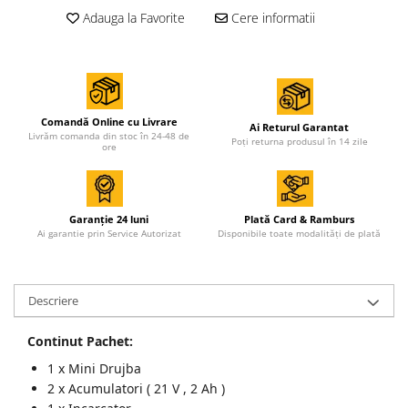
Accesorii de sudura
Adauga la Favorite
Cere informatii
Drujbe
Drujbe
Accesorii si consumabile drujbe
Comandă Online cu Livrare
Ai Returul Garantat
Livrăm comanda din stoc în 24-48 de
Poți returna produsul în 14 zile
ore
Motocoase
Accesorii motocoase
Motocoase
Garanție 24 luni
Plată Card & Ramburs
Ai garantie prin Service Autorizat
Disponibile toate modalități de plată
Casa, gradina si Bricolaj
Aparate lipit tevi
Descriere
Gradinarit
Aparate si masini gradinarit
Continut Pachet:
Atomizoare si pompe de stropit
1 x Mini Drujba
Utilaje Gradinarit
2 x Acumulatori ( 21 V , 2 Ah )
Compresoare