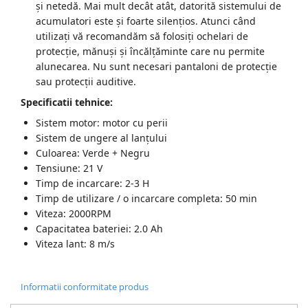
și netedă. Mai mult decât atât, datorită sistemului de
Zdrobitoare struguri, fructe si
acumulatori este și foarte silențios. Atunci când
legume
utilizați vă recomandăm să folosiți ochelari de
protecție, mănuși și încălțăminte care nu permite
Generatoare și Motoare
alunecarea. Nu sunt necesari pantaloni de protecție
Motoare
sau protecții auditive.
Motoare electrice
Specificatii tehnice:
Motoare pe benzina
Sistem motor: motor cu perii
Generatoare
Sistem de ungere al lanțului
Culoarea: Verde + Negru
Tensiune: 21 V
Pachete
Timp de incarcare: 2-3 H
Timp de utilizare / o incarcare completa: 50 min
Set chei, tubulare, truse chei
Viteza: 2000RPM
Capacitatea bateriei: 2.0 Ah
Viteza lant: 8 m/s
Informatii conformitate produs