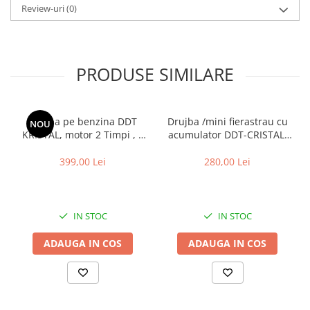
Review-uri
(0)
PRODUSE SIMILARE
Drujba pe benzina DDT
Drujba /mini fierastrau cu
NOU
KRISTAL, motor 2 Timpi , 2
acumulator DDT-CRISTAL,
lame + 2 lanturi, 7 Cp, 58
21V,4A,Indicator procentaj
cmc, lama 50 cm , demaror
baterie, sistem de ungere
399,00 Lei
280,00 Lei
din magneziu,Pornire Easy-
automat, Lama+Lant
Start
12"Geanta transport ,Rosu-
Negru
IN STOC
IN STOC
ADAUGA IN COS
ADAUGA IN COS