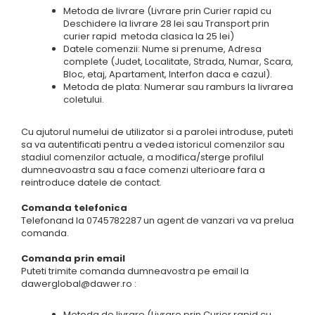
Motoburghie si Burghie
Metoda de livrare (Livrare prin Curier rapid cu
Scule si unelte
Deschidere la livrare 28 lei sau Transport prin
Mixere- Amestecatoare
curier rapid metoda clasica la 25 lei)
Datele comenzii: Nume si prenume, Adresa
Acumulatori si
complete (Judet, Localitate, Strada, Numar, Scara,
incarcatoare
Bloc, etaj, Apartament, Interfon daca e cazul).
Metoda de plata: Numerar sau ramburs la livrarea
coletului.
Cu ajutorul numelui de utilizator si a parolei introduse, puteti
sa va autentificati pentru a vedea istoricul comenzilor sau
stadiul comenzilor actuale, a modifica/sterge profilul
dumneavoastra sau a face comenzi ulterioare fara a
reintroduce datele de contact.
Comanda telefonica
Telefonand la 0745782287 un agent de vanzari va va prelua
comanda.
Comanda prin email
Puteti trimite comanda dumneavostra pe email la
dawerglobal@dawer.ro :
Metoda de livrare (Livrare prin Curier rapid cu