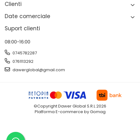
Clienti
Date comerciale
Suport clienti
08:00-16:00
0745782287
0761113292
dawerglobal@gmail.com
©Copyright Dawer Global S.R.L 2026
Platforma E-commerce by Gomag