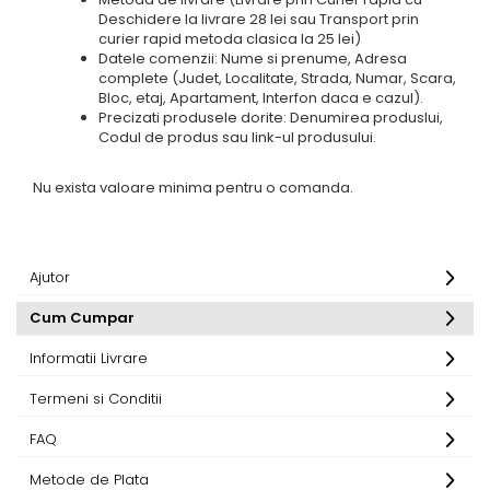
Deschidere la livrare 28 lei sau Transport prin
curier rapid metoda clasica la 25 lei)
Datele comenzii: Nume si prenume, Adresa
complete (Judet, Localitate, Strada, Numar, Scara,
Bloc, etaj, Apartament, Interfon daca e cazul).
Precizati produsele dorite: Denumirea produslui,
Codul de produs sau link-ul produsului.
Nu exista valoare minima pentru o comanda.
Ajutor
Cum Cumpar
Informatii Livrare
Termeni si Conditii
FAQ
Metode de Plata