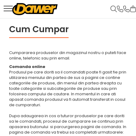
Pompe apă și Hidrofoare
Scule și Unelte electrice
Aparate de sudura
Drujbe
Motocoase
Casa, gradina si Bricolaj
Batoze, Zdrobitoare și Mori electrice
Generatoare și Motoare
Cum Cumpar
Pompe submersibile
Masini de gaurit
Aparate sudura
Drujbe
Accesorii motocoase
Aparate lipit tevi
Mori electrice
Motoare
Hidrofoare
Accesorii de sudura
Accesorii si consumabile
Motocoase
Gradinarit
Accesorii masini de gaurit
Mori electrice
Motoare electrice
drujbe
Masini de gaurit si insurubat
Accesorii mori electrice
Motoare pe benzina
Pompe apa de suprafata
Aparate si masini gradinarit
Cumpararea produselor din magazinul nostru o puteti face
Circulare si fierastraie
Batoze de porumb
Generatoare
Atomizoare si pompe de stropit
online, telefonic sau prin email.
Pompe apa murdara
electrice
Zdrobitoare struguri, fructe
Utilaje Gradinarit
Comanda online
Pompe recirculare
Masini de slefuit si polisat
si legume
Produsul pe care doriti sa il comandati poate fi gasit fie prin
Compresoare
utilizarea meniului din partea de sus a paginii ce contine
Motopompe
Polizoare electrice
Accesorii Compresoare
categoriile de produse, din meniul din partea dreapta cu
toate categoriile si subcategoriile de produse sau prin
Accesorii pompe
Accesorii polizare si slefuire
Articole uz casnic
folosirea campului de cautare. In momentul in care ati
apasat comanda produsul va fi automat transferat in cosul
Polizoare electrice
Electrocasnice
de cumparaturi.
Rindele electrice
Intretinere locuinta
Dupa adaugarea in cos a tuturor produselor pe care doriti
Ciocane Rotopercutoare
sa le comandati, procesul de cumparare se continua prin
Iluminat si electrice
apasarea butonului si parcurgerea paginii de comanda. In
Suflante
pagina de comanda va trebui sa completati urmatoarele:
Cabluri electrice si conductori