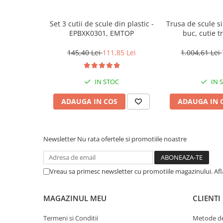
Zdrobitoare struguri, fructe si
legume
Set 3 cutii de scule din plastic -
Trusa de scule si
EPBXK0301, EMTOP
buc, cutie t
EHTS01421
Generatoare și Motoare
145,40 Lei
111,85 Lei
1.004,61 Lei
Motoare
Motoare electrice
IN STOC
IN 
Motoare pe benzina
Generatoare
ADAUGA IN COS
ADAUGA IN 
Pachete
Newsletter
Nu rata ofertele si promotiile noastre
Set chei, tubulare, truse chei
Vreau sa primesc newsletter cu promotiile magazinului. Af
MAGAZINUL MEU
CLIENTI
Termeni si Conditii
Metode de