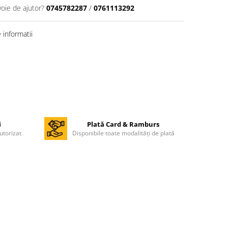
voie de ajutor?
0745782287
/
0761113292
informatii
i
Plată Card & Ramburs
utorizat
Disponibile toate modalități de plată