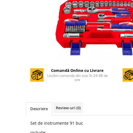
Masini de gaurit si insurubat
Circulare si fierastraie electrice
Masini de slefuit si polisat
Polizoare electrice
Accesorii polizare si slefuire
Polizoare electrice
Rindele electrice
Ciocane Rotopercutoare
Comandă Online cu Livrare
Livrăm comanda din stoc în 24-48 de
Suflante
ore
Motoburghie si Burghie
Mixere- Amestecatoare
Acumulatori si incarcatoare
Review-uri
(0)
Descriere
Aparate de sudura
Set de instrumente 91 buc
Aparate sudura
include: