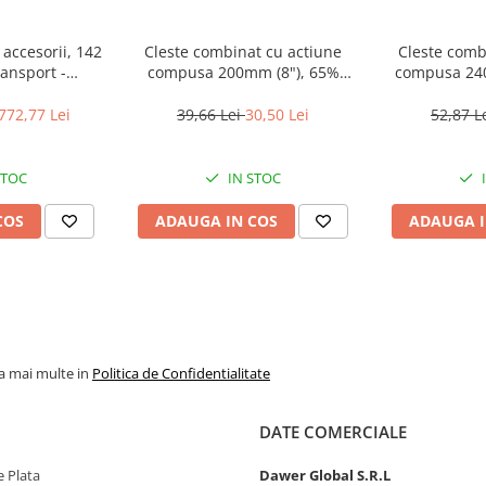
 accesorii, 142
Cleste combinat cu actiune
Cleste comb
ransport -
compusa 200mm (8"), 65%
compusa 240
, EMTOP
economie de energie -
economie 
EPLRCC0851, EMTOP
EPLRCC0
772,77 Lei
39,66 Lei
30,50 Lei
52,87 L
STOC
IN STOC
COS
ADAUGA IN COS
ADAUGA I
la mai multe in
Politica de Confidentialitate
DATE COMERCIALE
 Plata
Dawer Global S.R.L