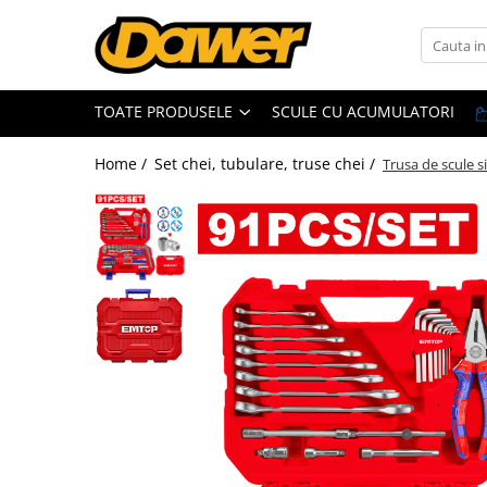
Toate Produsele
TOATE PRODUSELE
SCULE CU ACUMULATORI
Pompe apă și Hidrofoare
Home /
Set chei, tubulare, truse chei /
Trusa de scule 
Pompe submersibile
Hidrofoare
Pompe apa de suprafata
Pompe apa murdara
Pompe recirculare
Motopompe
Accesorii pompe
Scule și Unelte electrice
Masini de gaurit
Accesorii masini de gaurit