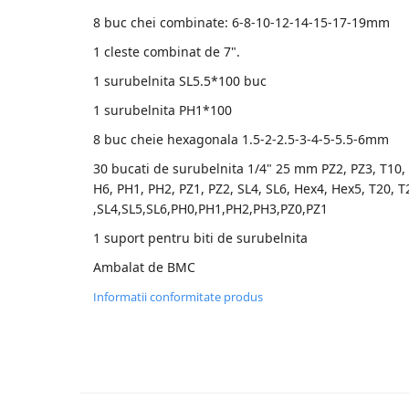
8 buc chei combinate: 6-8-10-12-14-15-17-19mm
Accesorii Compresoare
1 cleste combinat de 7".
Articole uz casnic
1 surubelnita SL5.5*100 buc
Electrocasnice
1 surubelnita PH1*100
Intretinere locuinta
Iluminat si electrice
8 buc cheie hexagonala 1.5-2-2.5-3-4-5-5.5-6mm
Cabluri electrice si conductori
30 bucati de surubelnita 1/4" 25 mm PZ2, PZ3, T10, 
H6, PH1, PH2, PZ1, PZ2, SL4, SL6, Hex4, Hex5, T20, T
Scule si unelte
,SL4,SL5,SL6,PH0,PH1,PH2,PH3,PZ0,PZ1
Resigilate
1 suport pentru biti de surubelnita
Ambalat de BMC
Batoze, Zdrobitoare și Mori
Informatii conformitate produs
electrice
Mori electrice
Mori electrice
Accesorii mori electrice
Batoze de porumb