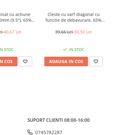
inat cu actiune
Cleste cu varf diagonal cu
Cleste cu
mm (9.5"), 65%
functie de debavurare, 65%
(8.5") -
de energie -
economie de energie -
951, EMTOP
EPLRCD0851, EMTOP
ei
40,67 Lei
39,66 Lei
30,50 Lei
43,6
IN STOC
IN STOC
N COS
ADAUGA IN COS
ADAUG
SUPORT CLIENTI
08:00-16:00
0745782287