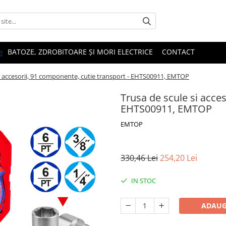
BATOZE, ZDROBITOARE ȘI MORI ELECTRICE
CONTACT
si accesorii, 91 componente, cutie transport - EHTS00911, EMTOP
Trusa de scule si acces
EHTS00911, EMTOP
EMTOP
330,46 Lei
254,20 Lei
IN STOC
ADAUG