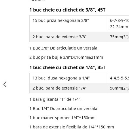
Accesorii de sudura
1 buc cheie cu clichet de 3/8", 45T
Drujbe
15 buc priza hexagonala 3/8"
6-7-8-9-1
Drujbe
22-24mm
Accesorii si consumabile drujbe
2 buc. bara de extensie 3/8"
75mm(3")
1 Buc 3/8" Dr. articulatie universala
Motocoase
Accesorii motocoase
2 buc priza bujie 3/8"Dr.16mm&21mm
Motocoase
1 buc cheie cu clichet de 1/4", 45T
13 buc. dusa hexagonala 1/4"
4-4.5-5-5
Casa, gradina si Bricolaj
Aparate lipit tevi
2 buc. bara de extensie 1/4"
50mm(2")
Gradinarit
1 bara glisanta "T" de 1/4".
Aparate si masini gradinarit
1 Buc 1/4" Dr. articulatie universala
Atomizoare si pompe de stropit
1 buc maner spinner 1/4"*150mm
Utilaje Gradinarit
1 bara de extensie flexibila de 1/4"*150 mm
Compresoare