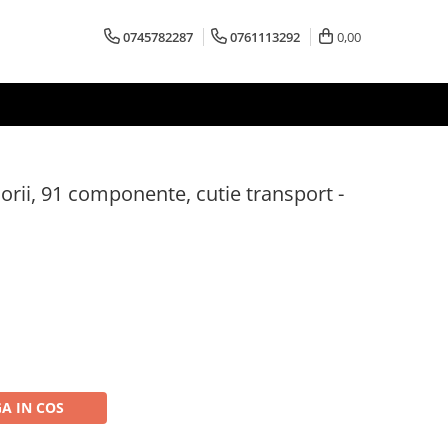
0745782287
0761113292
0,00
orii, 91 componente, cutie transport -
A IN COS