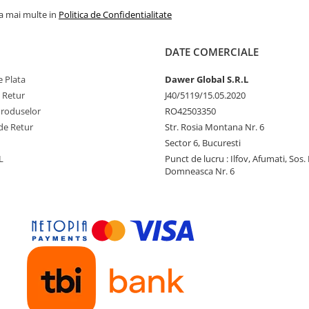
la mai multe in
Politica de Confidentialitate
DATE COMERCIALE
 Plata
Dawer Global S.R.L
e Retur
J40/5119/15.05.2020
Produselor
RO42503350
de Retur
Str. Rosia Montana Nr. 6
Sector 6, Bucuresti
L
Punct de lucru : Ilfov, Afumati, Sos
Domneasca Nr. 6