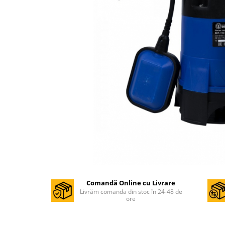
Masini de gaurit si insurubat
Circulare si fierastraie electrice
Masini de slefuit si polisat
Polizoare electrice
Accesorii polizare si slefuire
Polizoare electrice
Rindele electrice
Ciocane Rotopercutoare
Suflante
Motoburghie si Burghie
Mixere- Amestecatoare
Acumulatori si incarcatoare
Comandă Online cu Livrare
Livrăm comanda din stoc în 24-48 de
ore
Aparate de sudura
Aparate sudura