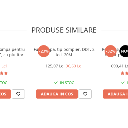
PRODUSE SIMILARE
Pompa pentru
Furtun apa, tip pompier, DDT, 2
Pompa submer
-23%
-32%
NO
toli, 20M
tocator pent
 W , Adancime
DDT, V
8 Metri, corp
 Lei
125,07 Lei
96,60 Lei
690,41 L
de pompier 2''
, cu cuple
STOC
IN STOC
COS
ADAUGA IN COS
ADAUGA I