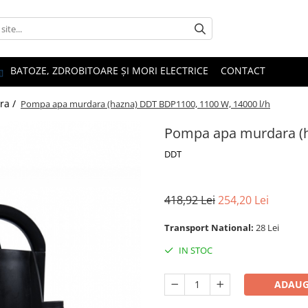
BATOZE, ZDROBITOARE ȘI MORI ELECTRICE
CONTACT
ra /
Pompa apa murdara (hazna) DDT BDP1100, 1100 W, 14000 l/h
Pompa apa murdara (h
DDT
418,92 Lei
254,20 Lei
Transport National:
28 Lei
IN STOC
ADAUG