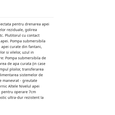
ectata pentru drenarea apei
lor reziduale, golirea
c. Plutitorul cu contact
l apei. Pompa submersibila
apei curate din fantani,
r si vilelor, uzul in
zare: Pompa submersibila de
rea de apa curata (in case
impul ploilor, transferarea
 alimentarea sistemelor de
 de manevrat - greutate
rnic Altele Nivelul apei
i pentru operare 7cm
tic ultra-dur rezistent la