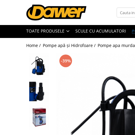
Toate Produsele
TOATE PRODUSELE
SCULE CU ACUMULATORI
Pompe apă și Hidrofoare
Home /
Pompe apă și Hidrofoare /
Pompe apa murda
Pompe submersibile
Hidrofoare
-39%
Pompe apa de suprafata
Pompe apa murdara
Pompe recirculare
Motopompe
Accesorii pompe
Scule și Unelte electrice
Masini de gaurit
Accesorii masini de gaurit