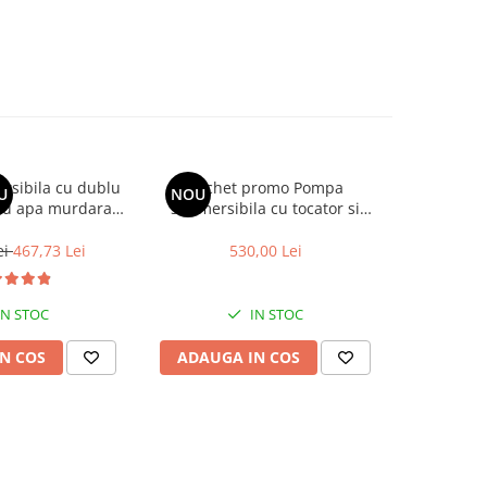
sibila cu dublu
Pachet promo Pompa
Pompa sub
U
NOU
-19%
ru apa murdara,
submersibila cu tocator si
tocator p
370T, Inox
plutitor, DDT, WQD10, 2600W +
DDT, V15
Furtunul de pompier 2'' 20 m, 8
ei
467,73 Lei
530,00 Lei
781,9
bari, cu cuple
IN STOC
IN STOC
N COS
ADAUGA IN COS
ADAUG