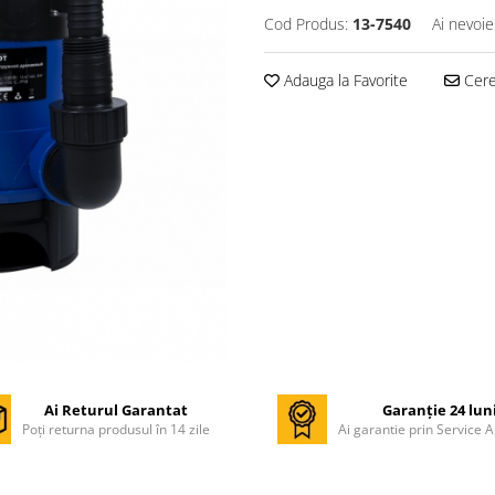
Cod Produs:
13-7540
Ai nevoie
Adauga la Favorite
Cere 
Ai Returul Garantat
Garanție 24 lun
Poți returna produsul în 14 zile
Ai garantie prin Service A