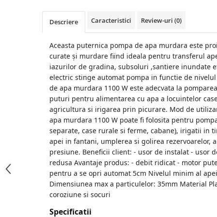
Accesorii de sudura
Caracteristici
Review-uri
(0)
Descriere
Drujbe
Drujbe
Aceasta puternica pompa de apa murdara este proi
curate și murdare fiind ideala pentru transferul ape
Accesorii si consumabile drujbe
iazurilor de gradina, subsoluri ,santiere inundate et
electric stinge automat pompa in functie de nivelu
Motocoase
de apa murdara 1100 W este adecvata la pomparea 
Accesorii motocoase
puturi pentru alimentarea cu apa a locuintelor caselo
agricultura si irigarea prin picurare. Mod de utili
Motocoase
apa murdara 1100 W poate fi folosita pentru pompa
separate, case rurale si ferme, cabane), irigatii in t
Casa, gradina si Bricolaj
apei in fantani, umplerea si golirea rezervoarelor,
Aparate lipit tevi
presiune. Beneficii client: - usor de instalat - usor
Gradinarit
redusa Avantaje produs: - debit ridicat - motor pute
pentru a se opri automat 5cm Nivelul minim al ape
Aparate si masini gradinarit
Dimensiunea max a particulelor: 35mm Material Plas
Atomizoare si pompe de stropit
coroziune si socuri
Utilaje Gradinarit
Specificatii
Compresoare