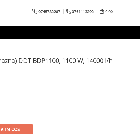
0745782287
0761113292
0,00
azna) DDT BDP1100, 1100 W, 14000 l/h
A IN COS