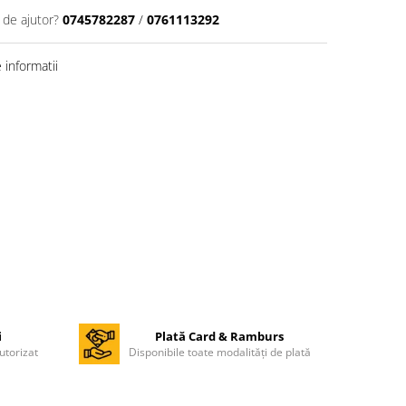
 de ajutor?
0745782287
/
0761113292
informatii
i
Plată Card & Ramburs
utorizat
Disponibile toate modalități de plată