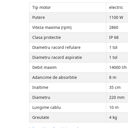
Tip motor
electric
Accesorii Compresoare
Articole uz casnic
Putere
1100 W
Electrocasnice
Viteza maxima (rpm)
2860
Intretinere locuinta
Clasa protectie
IP 68
Iluminat si electrice
Diametru racord refulare
1 tol
Cabluri electrice si conductori
Diametru racord aspiratie
1 tol
Scule si unelte
Debit maxim
14000 l/h
Resigilate
Adancime de absorbtie
8 m
Batoze, Zdrobitoare și Mori
Inaltime
35 cm
electrice
Diametru
220 mm
Mori electrice
Lungime cablu
10 m
Mori electrice
Accesorii mori electrice
Greutate
4 kg
Batoze de porumb