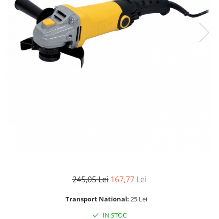
Mixere- Amestecatoare
Scule si unelte
Acumulatori si incarcatoare
245,05 Lei
167,77 Lei
Transport National:
25 Lei
IN STOC