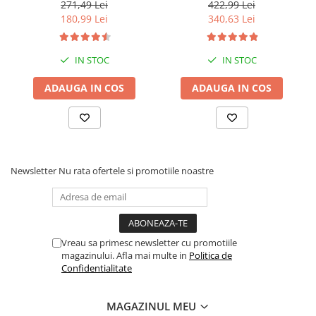
lunga
mm , 9000 Rpm
271,49 Lei
422,99 Lei
180,99 Lei
340,63 Lei
IN STOC
IN STOC
ADAUGA IN COS
ADAUGA IN COS
Newsletter
Nu rata ofertele si promotiile noastre
Vreau sa primesc newsletter cu promotiile
magazinului. Afla mai multe in
Politica de
Confidentialitate
MAGAZINUL MEU