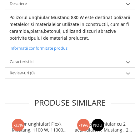
Descriere
Polizorul unghiular Mustang 880 W este destinat polizarii
metalelor si materialelor utilizate in constructii, cum ar fi
caramida,piatra,betonul, utilizand discuri abrazive
potrivite tipului de material prelucrat.
Informatii conformitate produs
Caracteristici
Review-uri
(0)
PRODUSE SIMILARE
Polizor unghiular( Flex),
Polizor unghiular cu 2
-33%
-19%
NOU
Mustang, 1100 W, 11000
acumulatori , Mustang , 24
rpm , Variator viteza, Coada
V , 5 Ah , Diametru disc 125