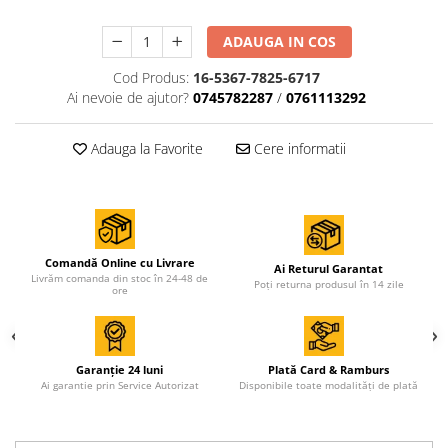
ADAUGA IN COS
Cod Produs:
16-5367-7825-6717
Ai nevoie de ajutor?
0745782287
/
0761113292
Adauga la Favorite
Cere informatii
Comandă Online cu Livrare
Ai Returul Garantat
Livrăm comanda din stoc în 24-48 de
Poți returna produsul în 14 zile
ore
Garanție 24 luni
Plată Card & Ramburs
Ai garantie prin Service Autorizat
Disponibile toate modalități de plată