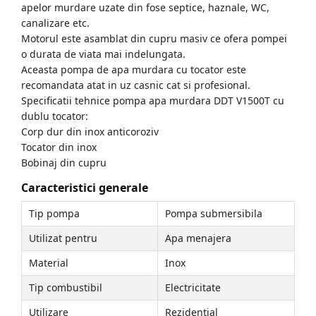
apelor murdare uzate din fose septice, haznale, WC,
Accesorii Compresoare
canalizare etc.
Motorul este asamblat din cupru masiv ce ofera pompei
Articole uz casnic
o durata de viata mai indelungata.
Electrocasnice
Aceasta pompa de apa murdara cu tocator este
Intretinere locuinta
recomandata atat in uz casnic cat si profesional.
Specificatii tehnice pompa apa murdara DDT V1500T cu
Iluminat si electrice
dublu tocator:
Cabluri electrice si conductori
Corp dur din inox anticoroziv
Scule si unelte
Tocator din inox
Bobinaj din cupru
Resigilate
Caracteristici generale
Tip pompa
Pompa submersibila
Batoze, Zdrobitoare și Mori
electrice
Utilizat pentru
Apa menajera
Mori electrice
Material
Inox
Mori electrice
Tip combustibil
Electricitate
Accesorii mori electrice
Batoze de porumb
Utilizare
Rezidential