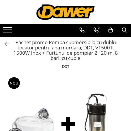
Toate Produsele
1
2
Pompe apă și Hidrofoare
Pachet promo Pompa submersibila cu dublu
Pompe submersibile
tocator pentru apa murdara, DDT, V1500T,
1500W Inox + Furtunul de pompier 2'' 20 m, 8
Hidrofoare
bari, cu cuple
Pompe apa de suprafata
DDT
Pompe apa murdara
Pompe recirculare
NOU
Motopompe
Accesorii pompe
Scule și Unelte electrice
Masini de gaurit
Accesorii masini de gaurit