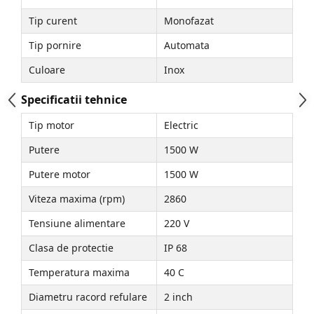
Zdrobitoare struguri, fructe si
Tip curent
Monofazat
legume
Tip pornire
Automata
Generatoare și Motoare
Culoare
Inox
Motoare
Specificatii tehnice
Motoare electrice
Motoare pe benzina
Tip motor
Electric
Generatoare
Putere
1500 W
Pachete
Putere motor
1500 W
Viteza maxima (rpm)
2860
Set chei, tubulare, truse chei
Tensiune alimentare
220 V
Clasa de protectie
IP 68
Temperatura maxima
40 C
Diametru racord refulare
2 inch