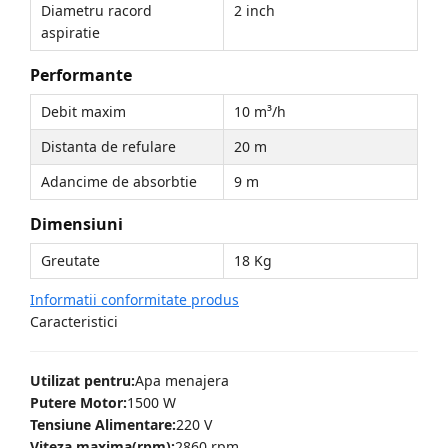
Diametru racord
2 inch
aspiratie
Performante
Debit maxim
10 m³/h
Distanta de refulare
20 m
Adancime de absorbtie
9 m
Dimensiuni
Greutate
18 Kg
Informatii conformitate produs
Caracteristici
Utilizat pentru:
Apa menajera
Putere Motor:
1500 W
Tensiune Alimentare:
220 V
Viteza maxima(rpm):
2860 rpm