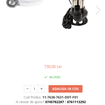
Masini de gaurit si insurubat
Circulare si fierastraie electrice
Masini de slefuit si polisat
Polizoare electrice
Accesorii polizare si slefuire
Polizoare electrice
Rindele electrice
Ciocane Rotopercutoare
Suflante
730,00 Lei
Motoburghie si Burghie
Mixere- Amestecatoare
IN STOC
Acumulatori si incarcatoare
ADAUGA IN COS
Aparate de sudura
Cod Produs:
11-7638-7631-DDT-F01
Aparate sudura
Ai nevoie de ajutor?
0745782287
/
0761113292