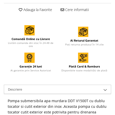
Accesorii de sudura
Adauga la Favorite
Cere informatii
Drujbe
Drujbe
Accesorii si consumabile drujbe
Comandă Online cu Livrare
Ai Returul Garantat
Livrăm comanda din stoc în 24-48 de
Motocoase
Poți returna produsul în 14 zile
ore
Accesorii motocoase
Motocoase
Garanție 24 luni
Plată Card & Ramburs
Ai garantie prin Service Autorizat
Disponibile toate modalități de plată
Casa, gradina si Bricolaj
Aparate lipit tevi
Gradinarit
Descriere
Aparate si masini gradinarit
Atomizoare si pompe de stropit
Pompa submersibila apa murdara DDT V1500T cu dublu
tocator si cutit exterior din inox .Aceasta pompa cu dublu
Utilaje Gradinarit
tocator cutit exterior este potrivita pentru drenarea
Compresoare