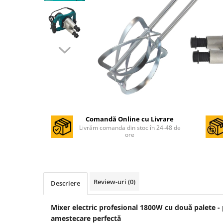
Masini de gaurit si insurubat
Circulare si fierastraie electrice
Masini de slefuit si polisat
Polizoare electrice
Accesorii polizare si slefuire
Polizoare electrice
Rindele electrice
Ciocane Rotopercutoare
Comandă Online cu Livrare
Livrăm comanda din stoc în 24-48 de
Suflante
ore
Motoburghie si Burghie
Mixere- Amestecatoare
Acumulatori si incarcatoare
Review-uri
(0)
Descriere
Aparate de sudura
Mixer electric profesional 1800W cu două palete - 
Aparate sudura
amestecare perfectă