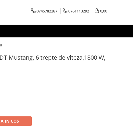
0745782287
0761113292
0,00
pm
DDT Mustang, 6 trepte de viteza,1800 W,
A IN COS