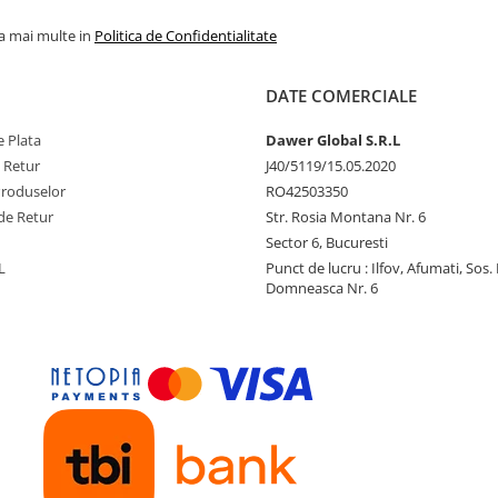
la mai multe in
Politica de Confidentialitate
DATE COMERCIALE
 Plata
Dawer Global S.R.L
e Retur
J40/5119/15.05.2020
Produselor
RO42503350
de Retur
Str. Rosia Montana Nr. 6
Sector 6, Bucuresti
L
Punct de lucru : Ilfov, Afumati, Sos
Domneasca Nr. 6