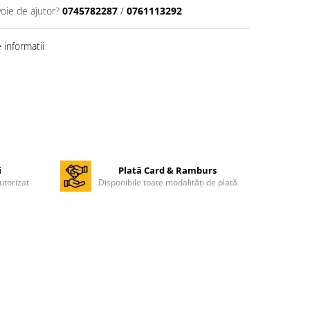
voie de ajutor?
0745782287
/
0761113292
informatii
i
Plată Card & Ramburs
utorizat
Disponibile toate modalități de plată