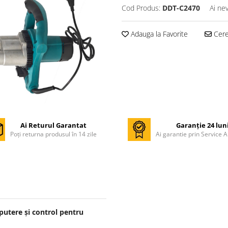
Cod Produs:
DDT-C2470
Ai ne
Adauga la Favorite
Cere 
Ai Returul Garantat
Garanție 24 lun
Poți returna produsul în 14 zile
Ai garantie prin Service A
putere și control pentru