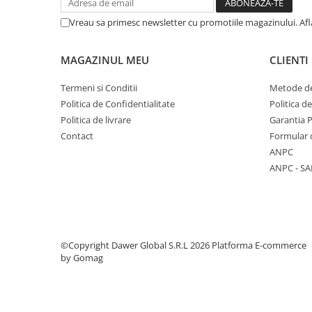
Zdrobitoare struguri, fructe si
Vreau sa primesc newsletter cu promotiile magazinului. Af
legume
MAGAZINUL MEU
CLIENTI
Generatoare și Motoare
Motoare
Termeni si Conditii
Metode de
Motoare electrice
Politica de Confidentialitate
Politica d
Motoare pe benzina
Politica de livrare
Garantia 
Contact
Formular 
Generatoare
ANPC
ANPC - SA
Pachete
Set chei, tubulare, truse chei
©Copyright Dawer Global S.R.L 2026
Platforma E-commerce
by Gomag