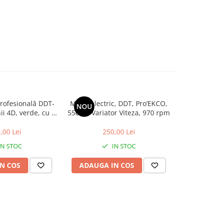
profesională DDT-
Mixer electric, DDT, Pro’EKCO,
NOU
ii 4D, verde, cu 2
550 W, Variator Viteza, 970 rpm
tori Li-Ion,
dă, trepied,
,00 Lei
250,00 Lei
aliză de transport
IN STOC
IN STOC
N COS
ADAUGA IN COS