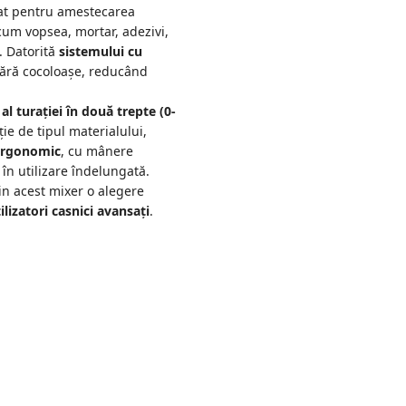
at pentru amestecarea
ecum vopsea, mortar, adezivi,
. Datorită
sistemului cu
fără cocoloașe, reducând
al turației în două trepte (0-
ție de tipul materialului,
ergonomic
, cu mânere
i în utilizare îndelungată.
in acest mixer o alegere
ilizatori casnici avansați
.