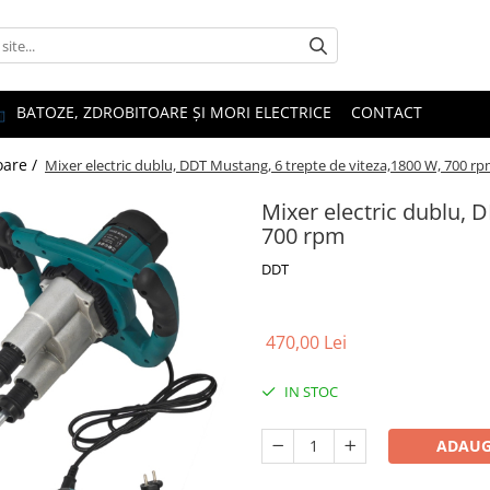
BATOZE, ZDROBITOARE ȘI MORI ELECTRICE
CONTACT
oare /
Mixer electric dublu, DDT Mustang, 6 trepte de viteza,1800 W, 700 r
Mixer electric dublu, 
700 rpm
DDT
470,00 Lei
IN STOC
ADAUG