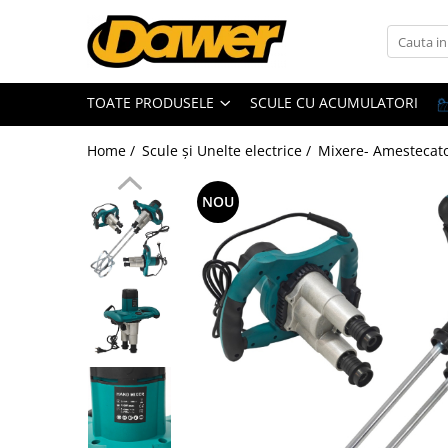
Toate Produsele
TOATE PRODUSELE
SCULE CU ACUMULATORI
Pompe apă și Hidrofoare
Home /
Scule și Unelte electrice /
Mixere- Amestecat
Pompe submersibile
Hidrofoare
NOU
Pompe apa de suprafata
Pompe apa murdara
Pompe recirculare
Motopompe
Accesorii pompe
Scule și Unelte electrice
Masini de gaurit
Accesorii masini de gaurit