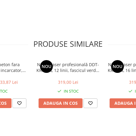
PRODUSE SIMILARE
beton fara
Nivelă laser profesională DDT-
Nivelă laser 
NOU
NOU
 incarcator,
KRISTAL 12 linii, fascicul verde,
KRISTAL 16 lin
ECVL202301,
cu trepied, acumulator Li-Ion,
acumula
OP
ochelari de protecție și valiză
telecoman
33,87 Lei
319,00 Lei
319
de transport
suporturi și v
STOC
IN STOC
COS
ADAUGA IN COS
ADAUGA I