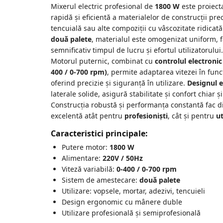
Accesorii de sudura
Mixerul electric profesional de
1800 W
este proiect
rapidă și eficientă a materialelor de construcții pr
tencuială sau alte compoziții cu vâscozitate ridicată
Drujbe
două palete
, materialul este omogenizat uniform, 
Drujbe
semnificativ timpul de lucru și efortul utilizatorului.
Accesorii si consumabile drujbe
Motorul puternic, combinat cu
controlul electronic 
400 / 0-700 rpm)
, permite adaptarea vitezei în func
oferind precizie și siguranță în utilizare.
Designul 
Motocoase
laterale solide, asigură stabilitate și confort chiar ș
Accesorii motocoase
Construcția robustă și performanța constantă fac d
Motocoase
excelentă atât pentru
profesioniști
, cât și pentru
ut
Caracteristici principale:
Casa, gradina si Bricolaj
Putere motor:
1800 W
Aparate lipit tevi
Alimentare:
220V / 50Hz
Gradinarit
Viteză variabilă:
0-400 / 0-700 rpm
Sistem de amestecare:
două palete
Aparate si masini gradinarit
Utilizare: vopsele, mortar, adezivi, tencuieli
Atomizoare si pompe de stropit
Design ergonomic cu mânere duble
Utilaje Gradinarit
Utilizare profesională și semiprofesională
Compresoare