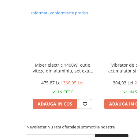
Accesorii Compresoare
Informatii conformitate produs
Articole uz casnic
Electrocasnice
Intretinere locuinta
Iluminat si electrice
Cabluri electrice si conductori
Scule si unelte
Mixer electric 1400W, cutie
Vibrator de 
viteze din aluminiu, set extra
acumulator si
perii motor, tel inclus -
35x1200mm - 
Resigilate
EMXR14001, EMTOP
EMT
475,87 Lei
366,05 Lei
304,03 Lei
2
IN STOC
IN 
Batoze, Zdrobitoare și Mori
electrice
ADAUGA IN COS
ADAUGA IN 
Mori electrice
Mori electrice
Accesorii mori electrice
Newsletter
Nu rata ofertele si promotiile noastre
Batoze de porumb