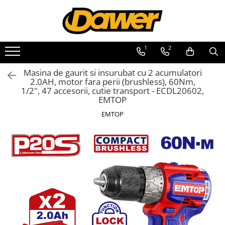
Toate Produsele
1
2
Pompe apă și Hidrofoare
Masina de gaurit si insurubat cu 2 acumulatori
Pompe submersibile
2.0AH, motor fara perii (brushless), 60Nm,
1/2", 47 accesorii, cutie transport - ECDL20602,
Hidrofoare
EMTOP
Pompe apa de suprafata
EMTOP
Pompe apa murdara
Pompe recirculare
Motopompe
Accesorii pompe
Scule și Unelte electrice
Masini de gaurit
Accesorii masini de gaurit