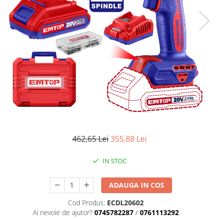
Masini de gaurit si insurubat
Circulare si fierastraie electrice
Masini de slefuit si polisat
Polizoare electrice
Accesorii polizare si slefuire
Polizoare electrice
Rindele electrice
Ciocane Rotopercutoare
Suflante
462,65 Lei
355,88 Lei
Motoburghie si Burghie
Mixere- Amestecatoare
IN STOC
Acumulatori si incarcatoare
ADAUGA IN COS
Aparate de sudura
Cod Produs:
ECDL20602
Aparate sudura
Ai nevoie de ajutor?
0745782287
/
0761113292