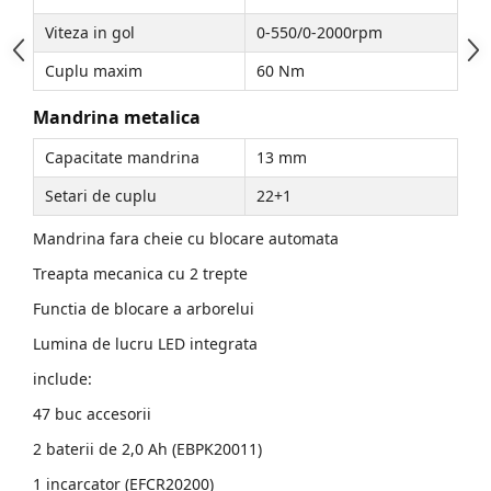
Accesorii Compresoare
Viteza in gol
0-550/0-2000rpm
Articole uz casnic
Cuplu maxim
60 Nm
Electrocasnice
Mandrina metalica
Intretinere locuinta
Capacitate mandrina
13 mm
Iluminat si electrice
Setari de cuplu
22+1
Cabluri electrice si conductori
Scule si unelte
Mandrina fara cheie cu blocare automata
Treapta mecanica cu 2 trepte
Resigilate
Functia de blocare a arborelui
Batoze, Zdrobitoare și Mori
Lumina de lucru LED integrata
electrice
include:
Mori electrice
47 buc accesorii
Mori electrice
Accesorii mori electrice
2 baterii de 2,0 Ah (EBPK20011)
Batoze de porumb
1 incarcator (EFCR20200)