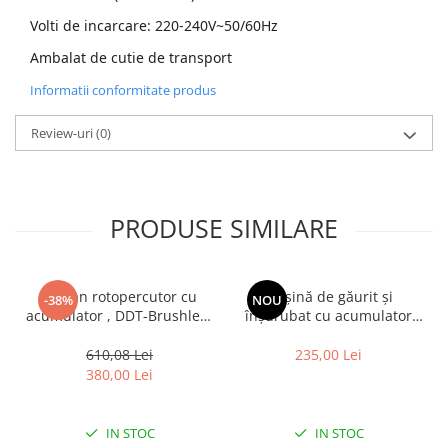
Zdrobitoare struguri, fructe si
Volti de incarcare: 220-240V~50/60Hz
legume
Ambalat de cutie de transport
Generatoare și Motoare
Informatii conformitate produs
Motoare
Review-uri
(0)
Motoare electrice
Motoare pe benzina
Generatoare
PRODUSE SIMILARE
Pachete
Set chei, tubulare, truse chei
Ciocan rotopercutor cu
Mașină de găurit și
-38%
NOU
acumulator , DDT-Brushless
înșurubat cu acumulator
, 20 V , 5 Ah , 1350 Rpm ,
DDT JCTPEB HLP10-9002,
4800 Bpm , 1.7 J , 22 mm ,
Brushless, 48V, 2
610,08 Lei
235,00 Lei
Albastru
acumulatori, cuplu reglabil,
380,00 Lei
sistem autoblocaj, valiză de
transport
IN STOC
IN STOC