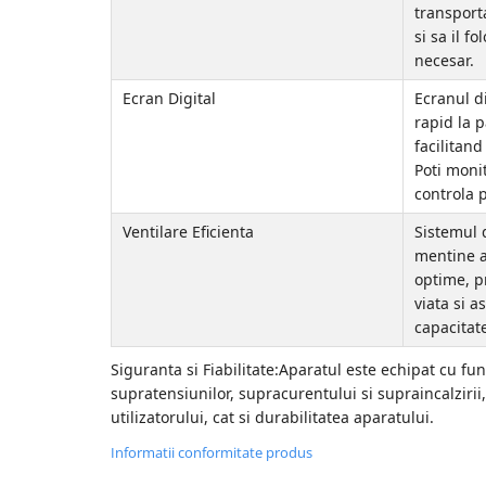
transport
Zdrobitoare struguri, fructe si
si sa il f
legume
necesar.
Generatoare și Motoare
Ecran Digital
Ecranul di
rapid la 
Motoare
facilitand
Motoare electrice
Poti monit
Motoare pe benzina
controla 
Generatoare
Ventilare Eficienta
Sistemul d
mentine a
Pachete
optime, p
viata si 
Set chei, tubulare, truse chei
capacitat
Siguranta si Fiabilitate:Aparatul este echipat cu fun
supratensiunilor, supracurentului si supraincalzirii
utilizatorului, cat si durabilitatea aparatului.
Informatii conformitate produs