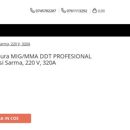
0745782287
0761113292
0,00
arma, 220 V, 320A
sudura MIG/MMA DDT PROFESIONAL
si Sarma, 220 V, 320A
A IN COS