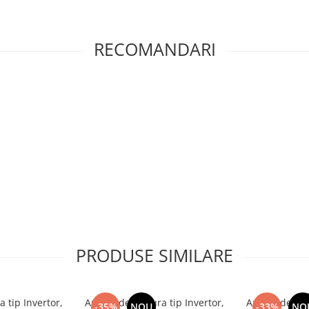
RECOMANDARI
PRODUSE SIMILARE
 tip Invertor,
Aparat de Sudura tip Invertor,
Aparat de Sud
-35%
NOU
-33%
NO