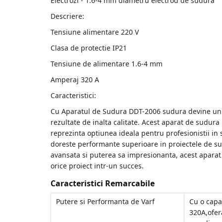
Electrozi - 1.6-4 mm diametru electrod de sudura
Accesorii de sudura
Descriere:
Drujbe
Tensiune alimentare 220 V
Drujbe
Clasa de protectie IP21
Accesorii si consumabile drujbe
Tensiune de alimentare 1.6-4 mm
Amperaj 320 A
Motocoase
Caracteristici:
Accesorii motocoase
Cu Aparatul de Sudura DDT-2006 sudura devine un p
Motocoase
rezultate de inalta calitate. Acest aparat de sud
reprezinta optiunea ideala pentru profesionistii in 
Casa, gradina si Bricolaj
doreste performante superioare in proiectele de s
Aparate lipit tevi
avansata si puterea sa impresionanta, acest aparat
orice proiect intr-un succes.
Gradinarit
Aparate si masini gradinarit
Caracteristici Remarcabile
Atomizoare si pompe de stropit
Putere si Performanta de Varf
Cu o capa
Utilaje Gradinarit
320A,ofer
Compresoare