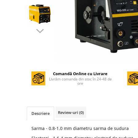
Masini de gaurit si insurubat
Circulare si fierastraie electrice
Masini de slefuit si polisat
Polizoare electrice
Accesorii polizare si slefuire
Polizoare electrice
Rindele electrice
Ciocane Rotopercutoare
Comandă Online cu Livrare
Livrăm comanda din stoc în 24-48 de
Suflante
ore
Motoburghie si Burghie
Mixere- Amestecatoare
Acumulatori si incarcatoare
Review-uri
(0)
Descriere
Aparate de sudura
Sarma - 0.8-1.0 mm diametru sarma de sudura
Aparate sudura