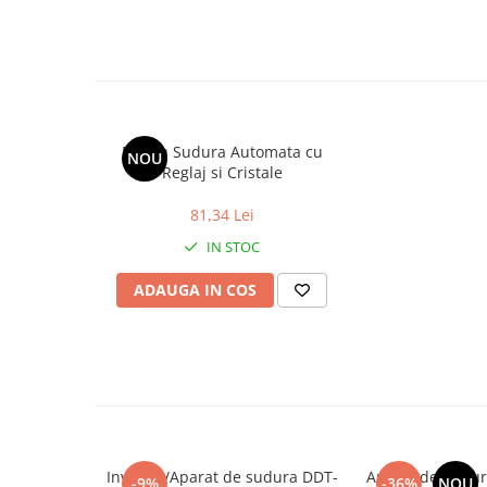
Masca Sudura Automata cu
NOU
Reglaj si Cristale
81,34 Lei
IN STOC
ADAUGA IN COS
Invertor/Aparat de sudura DDT-
Aparat de Sudura
-9%
-36%
NOU