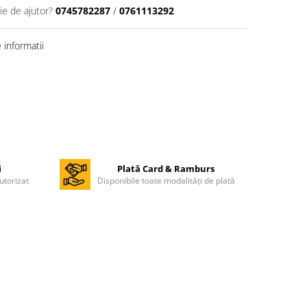
ie de ajutor?
0745782287
/
0761113292
informatii
i
Plată Card & Ramburs
utorizat
Disponibile toate modalități de plată