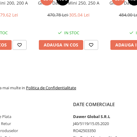
ini 200, 200 A
Global Dawer, Mini 250, 250 A
Global Dawer,
79,62 Lei
470,78 Lei
305,04 Lei
484,00 L
STOC
IN STOC
COS
ADAUGA IN COS
ADAUGA I
la mai multe in
Politica de Confidentialitate
DATE COMERCIALE
 Plata
Dawer Global S.R.L
e Retur
J40/5119/15.05.2020
Produselor
RO42503350