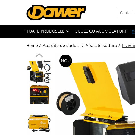
Toate Produsele
TOATE PRODUSELE
SCULE CU ACUMULATORI
Pompe apă și Hidrofoare
Home /
Aparate de sudura /
Aparate sudura /
Invert
Pompe submersibile
Hidrofoare
NOU
Pompe apa de suprafata
Pompe apa murdara
Pompe recirculare
Motopompe
Accesorii pompe
Scule și Unelte electrice
Masini de gaurit
Accesorii masini de gaurit