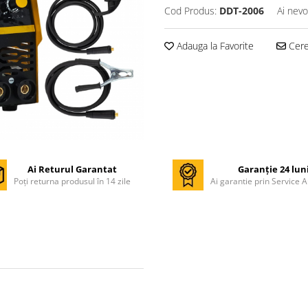
Cod Produs:
DDT-2006
Ai nevo
Adauga la Favorite
Cere 
Ai Returul Garantat
Garanție 24 lun
Poți returna produsul în 14 zile
Ai garantie prin Service A