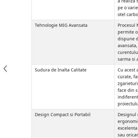
a realiza 
pe o varie
Accesorii Compresoare
otel carbo
Articole uz casnic
Tehnologie MIG Avansata
Procesul 
Electrocasnice
permite o
Intretinere locuinta
dispune d
avansata,
Iluminat si electrice
curentulu
Cabluri electrice si conductori
sarma si a
Scule si unelte
Sudura de Inalta Calitate
Cu acest 
curate, f
Resigilate
zgarietur
face din 
Batoze, Zdrobitoare și Mori
indiferen
electrice
proiectulu
Mori electrice
Design Compact si Portabil
Designul 
Mori electrice
ergonomi
Accesorii mori electrice
excelenta
Batoze de porumb
sau oricar