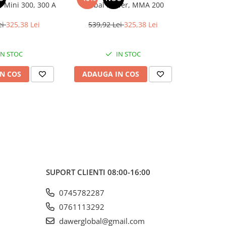
 Mini 300, 300 A
Global Dawer, MMA 200
Global
ei
325,38 Lei
539,92 Lei
325,38 Lei
563,3
IN STOC
IN STOC
N COS
ADAUGA IN COS
ADAUG
SUPORT CLIENTI
08:00-16:00
0745782287
0761113292
dawerglobal@gmail.com