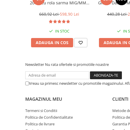
2004, cu rola sarma MIG/MMA
Global Dawer, M
DDT PROFESSIONAL, 230 V, 20-
300 A curent, 0.8-1.0 mm
660,92 Lei
598,90 Lei
440,28 Lei
2
diametru sarma de sudura, 1.6-
4 mm diametru electrod de
sudura
IN STOC
IN 
ADAUGA IN COS
ADAUGA IN 
Newsletter
Nu rata ofertele si promotiile noastre
Vreau sa primesc newsletter cu promotiile magazinului. Af
MAGAZINUL MEU
CLIENTI
Termeni si Conditii
Metode de
Politica de Confidentialitate
Politica d
Politica de livrare
Garantia 