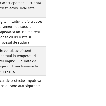
a acest aparat cu usurinta
olosesti acolo unde este
gital intuitiv iti ofera acces
parametrii de sudura,
 ajustarea lor in timp real.
oriza cu usurinta si
procesul de sudura.
e ventilatie eficient
paratul la temperaturi
relungindu-i durata de
asigurand functionarea la
e maxima.
ctii de protectie impotriva
, asigurand atat siguranta