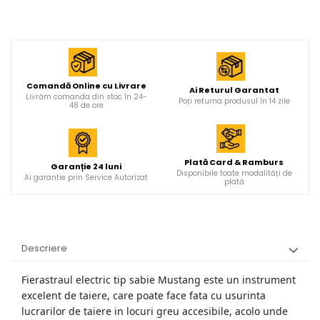
Comandă Online cu Livrare
Ai Returul Garantat
Livrăm comanda din stoc în 24-
Poți returna produsul în 14 zile
48 de ore
Plată Card & Ramburs
Garanție 24 luni
Disponibile toate modalități de
Ai garantie prin Service Autorizat
plată
Descriere
Fierastraul electric tip sabie Mustang este un instrument
excelent de taiere, care poate face fata cu usurinta
lucrarilor de taiere in locuri greu accesibile, acolo unde