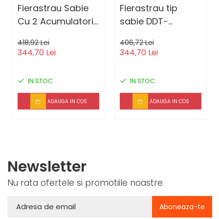
Fierastrau Sabie
Fierastrau tip
Cu 2 Acumulatori ,
sabie DDT-
Mustang , 24 V , 5
MUSTANG 68MAX-
418,92 Lei
406,72 Lei
AH , 4 panze
VF, cu 2
344,70 Lei
344,70 Lei
diferite modele
acumulatori, 5Ah,
24V, 4 panze,
IN STOC
IN STOC
ADAUGA IN COS
ADAUGA IN COS
Newsletter
Nu rata ofertele si promotiile noastre