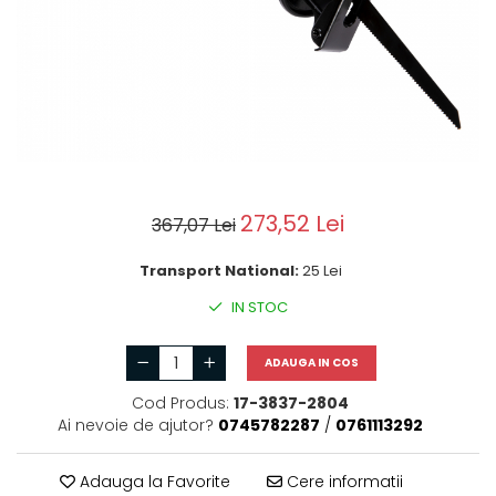
Motoburghie si Burghie
Scule si unelte
Mixere- Amestecatoare
Acumulatori si
incarcatoare
273,52 Lei
367,07 Lei
Transport National:
25 Lei
IN STOC
ADAUGA IN COS
Cod Produs:
17-3837-2804
Ai nevoie de ajutor?
0745782287
/
0761113292
Adauga la Favorite
Cere informatii