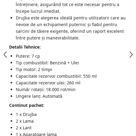
întreținere, asigurând tot ce este necesar pentru a
Zdrobitoare struguri, fructe si
începe lucrul imediat.
legume
Drujba este alegerea ideală pentru utilizatorii care au
nevoie de un echipament puternic și fiabil pentru
Generatoare și Motoare
sarcini de tăiere exigente, oferind un raport excelent
Motoare
între putere și manevrabilitate.
Motoare electrice
Detalii Tehnice:
Motoare pe benzina
Putere: 7 cp
Generatoare
Tip combustibil: Benzină + Ulei
Tip motor: 2 timpi
Pachete
Capacitate rezervor combustibil: 550 ml
Capacitate rezervor ulei: 260 ml
Set chei, tubulare, truse chei
Număr rotații: 18.000 rot/min
Ungere lanț: Automată
Continut pachet:
1 x Drujba
2 x Lama
2 x Lant
1 x Aparatoare lama