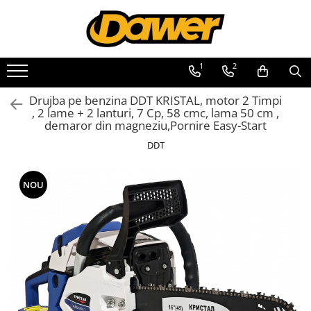
Toate Produsele
1
2
Pompe apă și Hidrofoare
Drujba pe benzina DDT KRISTAL, motor 2 Timpi
Pompe submersibile
, 2 lame + 2 lanturi, 7 Cp, 58 cmc, lama 50 cm ,
demaror din magneziu,Pornire Easy-Start
Hidrofoare
DDT
Pompe apa de suprafata
Pompe apa murdara
NOU
Pompe recirculare
Motopompe
Accesorii pompe
Scule și Unelte electrice
Masini de gaurit
Accesorii masini de gaurit