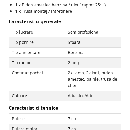
1 x Bidon amestec benzina / ulei ( raport 25:1 )
1 x Trusa montaj / intretinere
Caracteristici generale
Tip lucrare
Semiprofesional
Tip pornire
Sfoara
Tip alimentare
Benzina
Tip motor
2 timpi
Continut pachet
2x Lama, 2x lant, bidon
amestec, palnie, trusa de
chei
Culoare
Albastru/Alb
Caracteristici tehnice
Putere
7 cp
Putere motor
7 cp