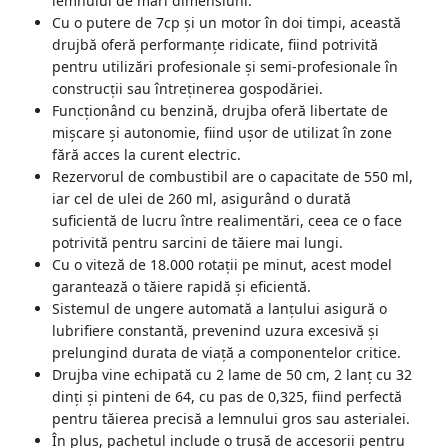
lemnului de mari dimensiuni.
Cu o putere de 7cp și un motor în doi timpi, această
Accesorii Compresoare
drujbă oferă performanțe ridicate, fiind potrivită
Articole uz casnic
pentru utilizări profesionale și semi-profesionale în
construcții sau întreținerea gospodăriei.
Electrocasnice
Funcționând cu benzină, drujba oferă libertate de
Intretinere locuinta
mișcare și autonomie, fiind ușor de utilizat în zone
Iluminat si electrice
fără acces la curent electric.
Rezervorul de combustibil are o capacitate de 550 ml,
Cabluri electrice si conductori
iar cel de ulei de 260 ml, asigurând o durată
Scule si unelte
suficientă de lucru între realimentări, ceea ce o face
potrivită pentru sarcini de tăiere mai lungi.
Resigilate
Cu o viteză de 18.000 rotații pe minut, acest model
garantează o tăiere rapidă și eficientă.
Batoze, Zdrobitoare și Mori
Sistemul de ungere automată a lanțului asigură o
electrice
lubrifiere constantă, prevenind uzura excesivă și
Mori electrice
prelungind durata de viață a componentelor critice.
Drujba vine echipată cu 2 lame de 50 cm, 2 lanț cu 32
Mori electrice
dinți și pinteni de 64, cu pas de 0,325, fiind perfectă
Accesorii mori electrice
pentru tăierea precisă a lemnului gros sau asterialei.
Batoze de porumb
În plus, pachetul include o trusă de accesorii pentru