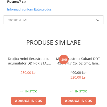
Putere:
7 cp
Informatii conformitate produs
Review-uri
(0)
PRODUSE SIMILARE
Drujba /mini fierastrau cu
Motofierastrau Кubani DDT-
-20%
acumulator DDT-CRISTAL,
450Т, 4.7 Cp, 52 cmc, lama
21V,4A,Indicator procentaj
45 cm, 2 lame, 2 lanturi
baterie, sistem de ungere
280,00 Lei
400,00 Lei
automat, Lama+Lant
320,00 Lei
12"Geanta transport ,Rosu-
Negru
IN STOC
IN STOC
ADAUGA IN COS
ADAUGA IN COS