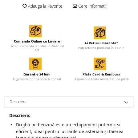
Accesorii de sudura
Adauga la Favorite
Cere informatii
Drujbe
Drujbe
Accesorii si consumabile drujbe
Comandă Online cu Livrare
Ai Returul Garantat
Livrăm comanda din stoc în 24-48 de
Poți returna produsul în 14 zile
ore
Motocoase
Accesorii motocoase
Motocoase
Garanție 24 luni
Plată Card & Ramburs
Ai garantie prin Service Autorizat
Disponibile toate modalități de plată
Casa, gradina si Bricolaj
Aparate lipit tevi
Descriere
Gradinarit
Aparate si masini gradinarit
Descriere:
Atomizoare si pompe de stropit
Drujba pe benzină este un echipament puternic și
Utilaje Gradinarit
eficient, ideal pentru lucrările de asterială și tăierea
Compresoare