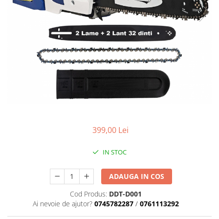
Masini de gaurit si insurubat
Circulare si fierastraie electrice
Masini de slefuit si polisat
Polizoare electrice
Accesorii polizare si slefuire
Polizoare electrice
Rindele electrice
Ciocane Rotopercutoare
Suflante
399,00 Lei
Motoburghie si Burghie
IN STOC
Mixere- Amestecatoare
Acumulatori si incarcatoare
ADAUGA IN COS
Cod Produs:
DDT-D001
Aparate de sudura
Ai nevoie de ajutor?
0745782287
/
0761113292
Aparate sudura