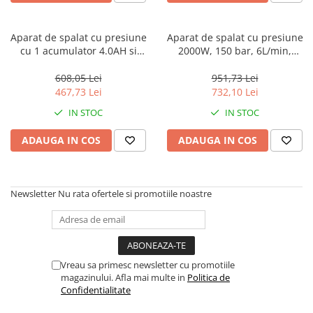
Masini de gaurit si insurubat
Circulare si fierastraie electrice
Aparat de spalat cu presiune
Aparat de spalat cu presiune
cu 1 acumulator 4.0AH si
2000W, 150 bar, 6L/min,
Masini de slefuit si polisat
incarcator, 24 bari, 6 capete,
furtun 5m - EHPW2001,
geanta inclusa - ELPW202501,
EMTOP
608,05 Lei
951,73 Lei
Polizoare electrice
EMTOP
467,73 Lei
732,10 Lei
Accesorii polizare si slefuire
IN STOC
IN STOC
Polizoare electrice
Rindele electrice
ADAUGA IN COS
ADAUGA IN COS
Ciocane Rotopercutoare
Suflante
Newsletter
Nu rata ofertele si promotiile noastre
Motoburghie si Burghie
Mixere- Amestecatoare
Acumulatori si incarcatoare
Vreau sa primesc newsletter cu promotiile
magazinului. Afla mai multe in
Politica de
Aparate de sudura
Confidentialitate
Aparate sudura