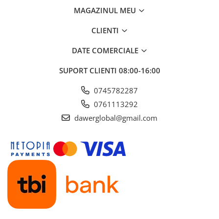
Accesorii de sudura
MAGAZINUL MEU
CLIENTI
Drujbe
Drujbe
DATE COMERCIALE
Accesorii si consumabile drujbe
SUPORT CLIENTI
08:00-16:00
Motocoase
0745782287
Accesorii motocoase
0761113292
Motocoase
dawerglobal@gmail.com
Casa, gradina si Bricolaj
Aparate lipit tevi
Gradinarit
Aparate si masini gradinarit
Atomizoare si pompe de stropit
Utilaje Gradinarit
Compresoare