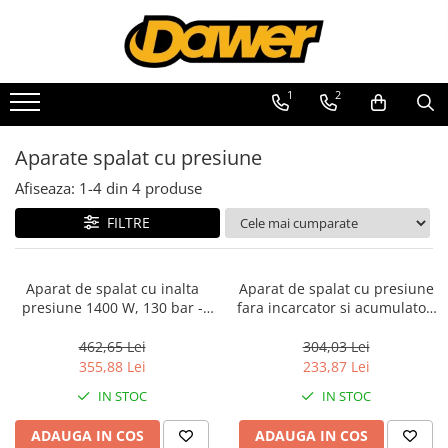
Toate Produsele
1
2
Pompe apă și Hidrofoare
Aparate spalat cu presiune
Pompe submersibile
Hidrofoare
Afiseaza:
1-
4
din
4
produse
Pompe apa de suprafata
FILTRE
Pompe apa murdara
Pompe recirculare
Aparat de spalat cu inalta
Aparat de spalat cu presiune
presiune 1400 W, 130 bar -
fara incarcator si acumulator,
Motopompe
EHPW1401, EMTOP
24 bari, 6 capete, geanta
Accesorii pompe
inclusa - ELPW2025012,
462,65 Lei
304,03 Lei
EMTOP
355,88 Lei
233,87 Lei
Scule și Unelte electrice
IN STOC
IN STOC
Masini de gaurit
ADAUGA IN COS
ADAUGA IN COS
Accesorii masini de gaurit