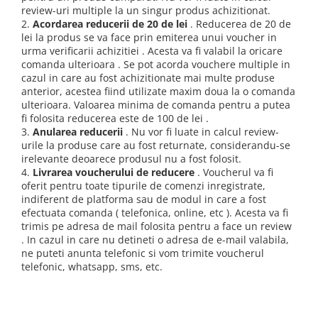
Mixere- Amestecatoare
Scule si unelte
review-uri multiple la un singur produs achizitionat.
Acumulatori si incarcatoare
2.
Acordarea reducerii de 20 de lei
. Reducerea de 20 de
lei la produs se va face prin emiterea unui voucher in
urma verificarii achizitiei . Acesta va fi valabil la oricare
comanda ulterioara . Se pot acorda vouchere multiple in
cazul in care au fost achizitionate mai multe produse
anterior, acestea fiind utilizate maxim doua la o comanda
ulterioara. Valoarea minima de comanda pentru a putea
fi folosita reducerea este de 100 de lei .
3.
Anularea reducerii
. Nu vor fi luate in calcul review-
urile la produse care au fost returnate, considerandu-se
irelevante deoarece produsul nu a fost folosit.
4.
Livrarea voucherului de reducere
. Voucherul va fi
oferit pentru toate tipurile de comenzi inregistrate,
indiferent de platforma sau de modul in care a fost
efectuata comanda ( telefonica, online, etc ). Acesta va fi
trimis pe adresa de mail folosita pentru a face un review
. In cazul in care nu detineti o adresa de e-mail valabila,
ne puteti anunta telefonic si vom trimite voucherul
telefonic, whatsapp, sms, etc.