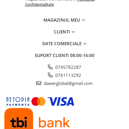
Mixere- Amestecatoare
Scule si unelte
Confidentialitate
Acumulatori si incarcatoare
MAGAZINUL MEU
CLIENTI
DATE COMERCIALE
SUPORT CLIENTI
08:00-16:00
0745782287
0761113292
dawerglobal@gmail.com